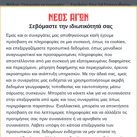
Βόλος: Ξεκινούν οι εργασίες
Σχολεία: Στις 14 Σεπτεμβρίου
κατασκευής του κυκλικού
το πρώτο κουδούνι – Όλα τα
κόμβου της οδού Αθηνών
νέα μέτρα που θα ισχύσουν
Σεβόμαστε την ιδιωτικότητά σας
Εμείς και οι συνεργάτες μας αποθηκεύουμε και/ή έχουμε
πρόσβαση σε πληροφορίες σε μια συσκευή, όπως τα cookies,
και επεξεργαζόμαστε προσωπικά δεδομένα, όπως μοναδικοί
αναγνωριστικοί και προσαρμοσμένες πληροφορίες που
αποστέλλονται από μια συσκευή για εξατομικευμένες διαφημίσεις
και περιεχόμενο, μέτρηση διαφήμισης και περιεχομένου, έρευνα
ακροατηρίου και ανάπτυξη υπηρεσιών.
Με την άδειά σας, εμείς
ΝΕΟΣ ΑΓΩΝ
και οι συνεργάτες μας ενδέχεται να χρησιμοποιήσουμε ακριβή
δεδομένα γεωγραφικής τοποθεσίας και ταυτοποίησης μέσω
https://neosagon.gr
σάρωσης συσκευών. Μπορείτε να κάνετε κλικ για να συναινέσετε
Η Αρχαιότερη Καθημερινή Πρωινή Εφημερίδα της Καρδίτσας
στην επεξεργασία από εμάς και τους συνεργάτες μας όπως
περιγράφεται παραπάνω. Εναλλακτικά, μπορείτε να αποκτήσετε
πρόσβαση σε πιο λεπτομερείς πληροφορίες και να αλλάξετε τις
προτιμήσεις σας πριν συναινέσετε ή να αρνηθείτε να
συναινέσετε.
Λάβετε υπόψη ότι κάποια επεξεργασία των
προσωπικών σας δεδομένων ενδέχεται να μην απαιτεί τη
ΠΑΡΟΜΟΙΑ ΑΡΘΡΑ