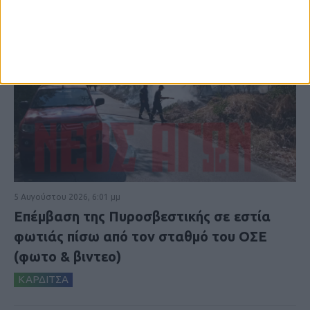
5 Αυγούστου 2026, 6:01 μμ
Επέμβαση της Πυροσβεστικής σε εστία
φωτιάς πίσω από τον σταθμό του ΟΣΕ
(φωτο & βιντεο)
ΚΑΡΔΙΤΣΑ