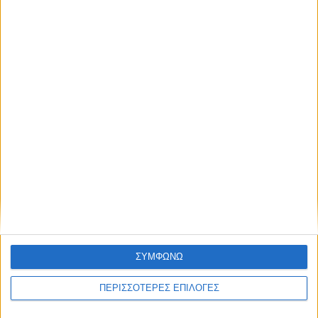
ΕΛΛΑΔΑ
Σύγκρουση ελικοπτέρων στην Ψάθα:
Νεκροί ένας Έλληνας και ένας Ρουμάνος,
δύο διασωθέντες
ΘΕΣΣΑΛΙΑ FM
ΣΥΜΦΩΝΩ
ΑΚΟΥΣΤΕ ΖΩΝΤΑΝΑ
ΠΕΡΙΣΣΟΤΕΡΕΣ ΕΠΙΛΟΓΕΣ