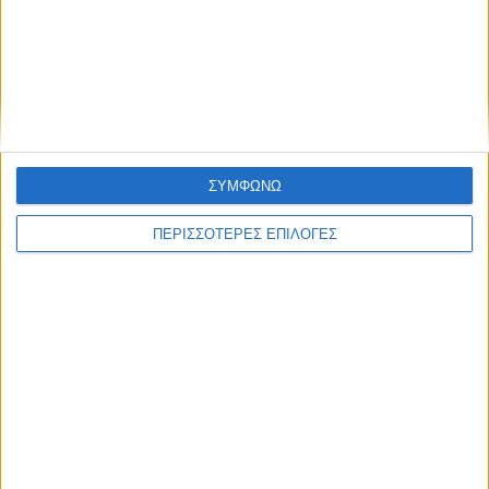
ΔΙΕΘΝΗ
Η Ευρώπη αντιμέτωπη με εκτεταμένη
ξηρασία
ΣΥΜΦΩΝΩ
ΠΕΡΙΣΣΟΤΕΡΕΣ ΕΠΙΛΟΓΕΣ