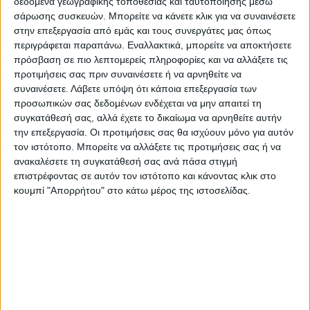
δεδομένα γεωγραφικής τοποθεσίας και ταυτοποίησης μέσω
γάντια και ολόσωμες στολές, καταγράφουν
σάρωσης συσκευών. Μπορείτε να κάνετε κλικ για να συναινέσετε
την κατάσταση στους διαδρόμους του
στην επεξεργασία από εμάς και τους συνεργάτες μας όπως
νοσοκομείου, που είναι γεμάτοι από άτομα
περιγράφεται παραπάνω. Εναλλακτικά, μπορείτε να αποκτήσετε
εμφανώς πολύ άρρωστα. Όταν ρωτάει που
πρόσβαση σε πιο λεπτομερείς πληροφορίες και να αλλάξετε τις
προτιμήσεις σας πριν συναινέσετε ή να αρνηθείτε να
βρίσκεται, του λένε ότι ο συγκεκριμένος
συναινέσετε.
Λάβετε υπόψη ότι κάποια επεξεργασία των
χώρος δεν είναι θάλαμος, αλλά αίθουσα
προσωπικών σας δεδομένων ενδέχεται να μην απαιτεί τη
αναμονής. «
Χρησιμοποιούμε κάθε εκατοστό
συγκατάθεσή σας, αλλά έχετε το δικαίωμα να αρνηθείτε αυτήν
την επεξεργασία. Οι προτιμήσεις σας θα ισχύουν μόνο για αυτόν
χώρου στη διάθεσή μας
» του εξηγεί η
Βάνα
τον ιστότοπο. Μπορείτε να αλλάξετε τις προτιμήσεις σας ή να
Τονινέλι
, υπεύθυνη του γραφείου Τύπου
ανακαλέσετε τη συγκατάθεσή σας ανά πάσα στιγμή
του νοσοκομείου.
επιστρέφοντας σε αυτόν τον ιστότοπο και κάνοντας κλικ στο
κουμπί "Απορρήτου" στο κάτω μέρος της ιστοσελίδας.
«
Οι ιατρικές ομάδες εδώ μάχονται σε έναν
πόλεμο που χάνουν
. Ο αριθμός των
ανθρώπων που υποκύπτουν στον κορωνοϊό
είναι συγκλονιστικός στα νοσοκομεία της
Βόρειας Ιταλίας»
προσθέτει ο ρεπόρτερ,
προσθέτοντας ότι το προσωπικό κάνει ό,τι