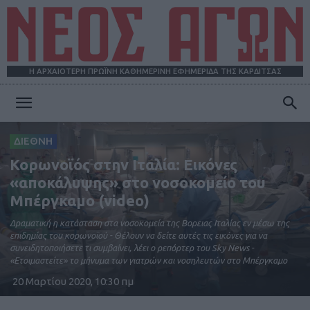
Η ΑΡΧΑΙΟΤΕΡΗ ΠΡΩΪΝΗ ΚΑΘΗΜΕΡΙΝΗ ΕΦΗΜΕΡΙΔΑ ΤΗΣ ΚΑΡΔΙΤΣΑΣ
ΝΕΟΣ
ΔΙΕΘΝΗ
Κορωνοϊός στην Ιταλία: Εικόνες
ΑΓΩΝ
«αποκάλυψης» στο νοσοκομείο του
Μπέργκαμο (video)
Δραματική η κατάσταση στα νοσοκομεία της Βορειας Ιταλίας εν μέσω της
επιδημίας του κορωνοϊού - Θέλουν να δείτε αυτές τις εικόνες για να
συνειδητοποιήσετε τι συμβαίνει, λέει ο ρεπόρτερ του Sky News -
«Ετοιμαστείτε» το μήνυμα των γιατρών και νοσηλευτών στο Μπέργκαμο
20 Μαρτίου 2020, 10:30 πμ