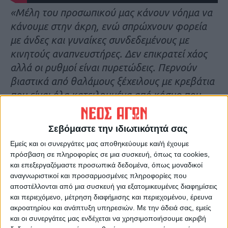
«Μέλη του προσωπικού μας κάνουν νόημα να
κάνουμε στην άκρη, ενώ σπρώχνουν φορεία
με άνδες και γυναίκες συνδεδεμένους με
κινητούς αναπνευστήρες. Δεν επικρατεί χάος
αλλά οι ρυθμοί είναι πυρετώδεις. Περνούν
βιαστικά από θαλάμους ξέχειλους με κρεβάτια
που είναι όλα κατειλημμένα από κόσμο που
υποφέρει: οι ασθενείς αγωνίζονται να πάρουν
ανάσα και πιάνουν το στήθος τους ενώ
Σεβόμαστε την ιδιωτικότητά σας
σωληνάκια χορηγούν οξυγόνο στα διψασμένα
Εμείς και οι συνεργάτες μας αποθηκεύουμε και/ή έχουμε
για αέρα πνευμόνια τους»
, αναφέρει στο
πρόσβαση σε πληροφορίες σε μια συσκευή, όπως τα cookies,
ρεπορτάζ ο
δημοσιογράφος Στιούαρτ
και επεξεργαζόμαστε προσωπικά δεδομένα, όπως μοναδικοί
αναγνωριστικοί και προσαρμοσμένες πληροφορίες που
Ράμσεϊ τ
ου Sky News, τονίζοντας ότι ο
ι
αποστέλλονται από μια συσκευή για εξατομικευμένες διαφημίσεις
εικόνες που αντικρίζει είναι τρομακτικές.
και περιεχόμενο, μέτρηση διαφήμισης και περιεχομένου, έρευνα
ακροατηρίου και ανάπτυξη υπηρεσιών.
Με την άδειά σας, εμείς
Ο ίδιος και η ομάδα του, φορώντας μάσκες,
και οι συνεργάτες μας ενδέχεται να χρησιμοποιήσουμε ακριβή