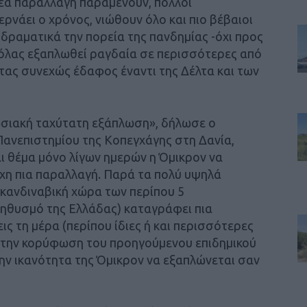
έα παραλλαγή παραμένουν, πολλοί
ρνάει ο χρόνος, νιώθουν όλο και πιο βέβαιοι
ι δραματικά την πορεία της πανδημίας -όχι προς
κιόλας εξαπλωθεί ραγδαία σε περισσότερες από
ντας συνεχώς έδαφος έναντι της Δέλτα και των
πωσιακή ταχύτατη εξάπλωση», δήλωσε ο
Πανεπιστημίου της Κοπεγχάγης στη Δανία,
αι θέμα μόνο λίγων ημερών η Όμικρον να
ρχη πια παραλλαγή. Παρά τα πολύ υψηλά
κανδιναβική χώρα των περίπου 5
ληθυσμό της Ελλάδας) καταγράφει πια
ς τη μέρα (περίπου ίδιες ή και περισσότερες
ι στην κορύφωση του προηγούμενου επιδημικού
την ικανότητα της Όμικρον να εξαπλώνεται σαν