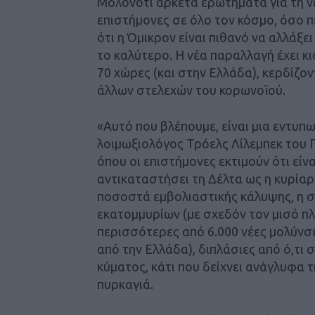
Μολονότι αρκετά ερωτήματα για τη ν
επιστήμονες σε όλο τον κόσμο, όσο πε
ότι η Όμικρον είναι πιθανό να αλλάξε
το καλύτερο. Η νέα παραλλαγή έχει 
70 χώρες (και στην Ελλάδα), κερδίζο
άλλων στελεχών του κορωνοϊού.
«Αυτό που βλέπουμε, είναι μια εντυ
λοιμωξιολόγος Τρόελς Λίλεμπεκ του 
όπου οι επιστήμονες εκτιμούν ότι είν
αντικαταστήσει τη Δέλτα ως η κυρία
ποσοστά εμβολιαστικής κάλυψης, η σ
εκατομμυρίων (με σχεδόν τον μισό π
περισσότερες από 6.000 νέες μολύνσει
από την Ελλάδα), διπλάσιες από ό,τ
κύματος, κάτι που δείχνει ανάγλυφα 
πυρκαγιά.