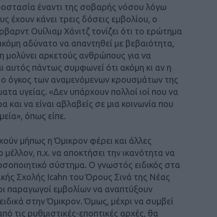
προστασία έναντι της σοβαρής νόσου λόγω
ς έχουν κάνει τρεις δόσεις εμβολίου, ο
βαρντ Ουίλιαμ Χάνιτζ τονίζει ότι το ερώτημα
ακόμη αδύνατο να απαντηθεί με βεβαιότητα,
μη μολύνει αρκετούς ανθρώπους για να
 αυτός πάντως συμφωνεί ότι ακόμη κι αν η
α, ο όγκος των αναμενόμενων κρουσμάτων της
τα υγείας. «Δεν υπάρχουν πολλοί ιοί που να
και να είναι αβλαβείς σε μια κοινωνία που
μεία», όπως είπε.
χούν μήπως η Όμικρον φέρει και άλλες
 μέλλον, π.χ. να αποκτήσει την ικανότητα να
οσοποιητικό σύστημα. Ο γνωστός ειδικός στα
κής Σχολής Icahn του Όρους Σινά της Νέας
οι παραγωγοί εμβολίων να αναπτύξουν
ιδικά στην Όμικρον. Όμως, μέχρι να συμβεί
 από τις ρυθμιστικές-εποπτικές αρχές, θα