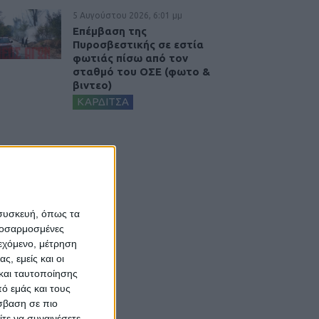
5 Αυγούστου 2026, 6:01 μμ
Επέμβαση της
Πυροσβεστικής σε εστία
φωτιάς πίσω από τον
σταθμό του ΟΣΕ (φωτο &
βιντεο)
ΚΑΡΔΙΤΣΑ
 συσκευή, όπως τα
προσαρμοσμένες
ιεχόμενο, μέτρηση
ς, εμείς και οι
και ταυτοποίησης
ό εμάς και τους
σβαση σε πιο
τε να συναινέσετε.