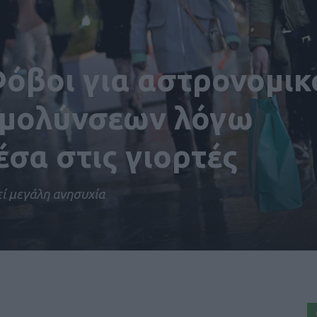
όβοι για αστρονομικ
 μολύνσεων λόγω
σα στις γιορτές
ί μεγάλη ανησυχία