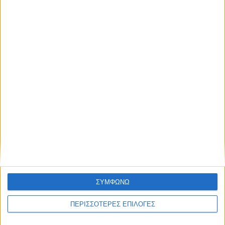
22 χρόνια από τα εγκαίνια της γέφυρας
Ρίου-Αντιρρίου
ΣΥΜΦΩΝΩ
ΠΕΡΙΣΣΟΤΕΡΕΣ ΕΠΙΛΟΓΕΣ
ΕΛΛΑΔΑ