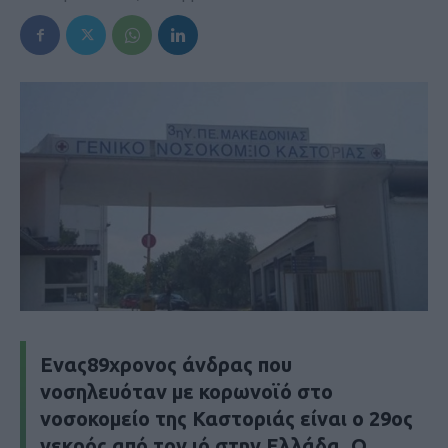
Ενας89χρονος άνδρας που
νοσηλευόταν με κορωνοϊό στο
νοσοκομείο της Καστοριάς είναι
ο 29ος
νεκρός
από τον ιό στην Ελλάδα. Ο