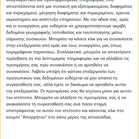
αποστέλλονται από μια συσκευή για εξατομικευμένες διαφημίσεις
Η Περιφερειακή Ενότητα και ο
και περιεχόμενο, μέτρηση διαφήμισης και περιεχομένου, έρευνα
αντιπεριφερειάρχης Καστοριάς,
Δημήτρης
ακροατηρίου και ανάπτυξη υπηρεσιών.
Με την άδειά σας, εμείς
Σαββόπουλος
ζητούν από τους πολίτες,
και οι συνεργάτες μας ενδέχεται να χρησιμοποιήσουμε ακριβή
τους επιχειρηματίες και ιδιώτες που μπορεί
δεδομένα γεωγραφικής τοποθεσίας και ταυτοποίησης μέσω
σάρωσης συσκευών. Μπορείτε να κάνετε κλικ για να συναινέσετε
να έχουν μάσκες υψηλής προστασίας
στην επεξεργασία από εμάς και τους συνεργάτες μας όπως
προσώπου «να τις διαθέσουν για τις
περιγράφεται παραπάνω. Εναλλακτικά, μπορείτε να αποκτήσετε
ανάγκες του Νοσοκομείου και του ΕΚΑΒ
πρόσβαση σε πιο λεπτομερείς πληροφορίες και να αλλάξετε τις
προτιμήσεις σας πριν συναινέσετε ή να αρνηθείτε να
Καστοριάς προκειμένου να διευκολύνουν το
συναινέσετε.
Λάβετε υπόψη ότι κάποια επεξεργασία των
έργο του ιατρικού και νοσηλευτικού
προσωπικών σας δεδομένων ενδέχεται να μην απαιτεί τη
προσωπικού».
συγκατάθεσή σας, αλλά έχετε το δικαίωμα να αρνηθείτε αυτήν
την επεξεργασία. Οι προτιμήσεις σας θα ισχύουν μόνο για αυτόν
τον ιστότοπο. Μπορείτε να αλλάξετε τις προτιμήσεις σας ή να
Στην ανακοίνωση της η αντιπεριφέρεια
ανακαλέσετε τη συγκατάθεσή σας ανά πάσα στιγμή
Καστοριάς τονίζει ότι «οι ανάγκες είναι
επιστρέφοντας σε αυτόν τον ιστότοπο και κάνοντας κλικ στο
τεράστιες και ότι όλοι πρέπει να
κουμπί "Απορρήτου" στο κάτω μέρος της ιστοσελίδας.
αντιληφθούμε ότι προστατεύοντας τις
δομές υγείας, προστατεύουμε τον εαυτό