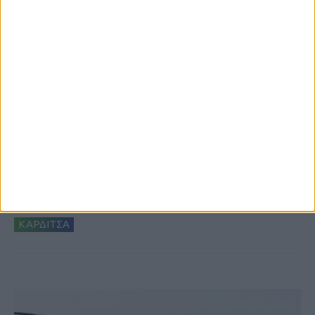
8 Αυγούστου 2026, 9:41 πμ
Δωρεά ακινήτου και μελέτης για τη
δημιουργία «Κειμηλιοαρχείου» στη
Ρεντίνα
ΚΑΡΔΙΤΣΑ