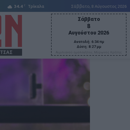
C
34.4
Τρίκαλα
Σάββατο, 8 Αύγουστος 2026
Σάββατο
8
Αυγούστου 2026
Ανατολή:
6:34 πμ
Δύση:
8:27 μμ
ΙΤΣΑΣ
Αιμιλιανού ομολογήτου, Μύρωνος Κρήτης