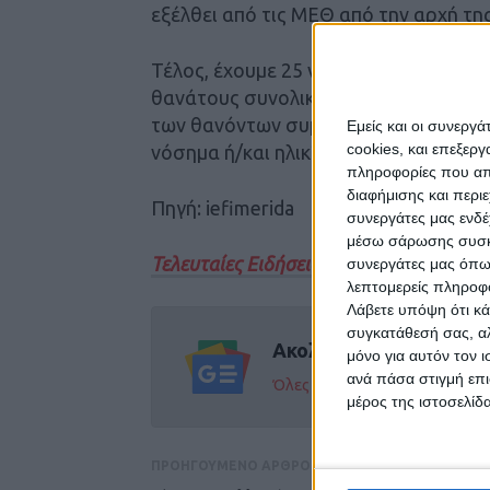
εξέλθει από τις ΜΕΘ από την αρχή τη
Τέλος, έχουμε 25 νέους θανάτους απ
θανάτους συνολικά στη χώρα, εκ των 
των θανόντων συμπολιτών μας ήταν τα
Εμείς και οι συνεργ
cookies, και επεξε
νόσημα ή/και ηλικία 70 ετών και άνω.
πληροφορίες που απο
διαφήμισης και περι
Πηγή: iefimerida
συνεργάτες μας ενδέ
μέσω σάρωσης συσκευ
Τελευταίες Ειδήσεις Σήμερα
συνεργάτες μας όπω
λεπτομερείς πληροφορ
Λάβετε υπόψη ότι κά
συγκατάθεσή σας, αλ
Ακολούθησε την εφημε
μόνο για αυτόν τον 
ανά πάσα στιγμή επι
Όλες οι εξελίξεις στην περι
μέρος της ιστοσελίδα
ΠΡΟΗΓΟΥΜΕΝΟ ΑΡΘΡΟ