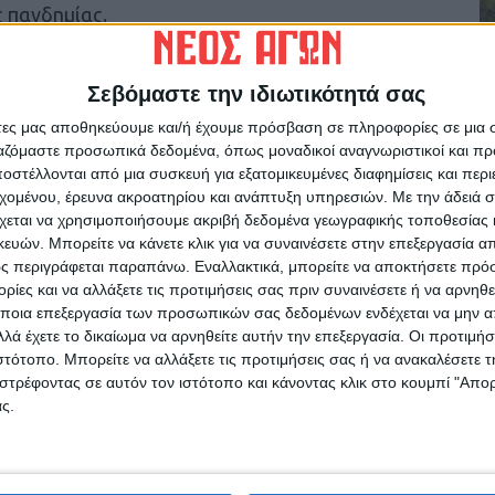
ς πανδημίας.
ό τη νόσο COVID-19, φθάνοντας τους 5.354
Σεβόμαστε την ιδιωτικότητά σας
οποίων 3.161 (59.0%) άνδρες. Η διάμεση ηλικία
 79 έτη και το 95.5% είχε κάποιο υποκείμενο
άτες μας αποθηκεύουμε και/ή έχουμε πρόσβαση σε πληροφορίες σε μια
ργαζόμαστε προσωπικά δεδομένα, όπως μοναδικοί αναγνωριστικοί και 
στέλλονται από μια συσκευή για εξατομικευμένες διαφημίσεις και περ
εχομένου, έρευνα ακροατηρίου και ανάπτυξη υπηρεσιών.
Με την άδειά σα
χεται να χρησιμοποιήσουμε ακριβή δεδομένα γεωγραφικής τοποθεσίας 
ών. Μπορείτε να κάνετε κλικ για να συναινέσετε στην επεξεργασία απ
ς περιγράφεται παραπάνω. Εναλλακτικά, μπορείτε να αποκτήσετε πρό
ίες και να αλλάξετε τις προτιμήσεις σας πριν συναινέσετε ή να αρνηθεί
ποια επεξεργασία των προσωπικών σας δεδομένων ενδέχεται να μην απ
λά έχετε το δικαίωμα να αρνηθείτε αυτήν την επεξεργασία. Οι προτιμήσ
ρίδα ΝΕΟΣ ΑΓΩΝ στο Google News!
ιστότοπο. Μπορείτε να αλλάξετε τις προτιμήσεις σας ή να ανακαλέσετε
στρέφοντας σε αυτόν τον ιστότοπο και κάνοντας κλικ στο κουμπί "Απ
οχή της Καρδίτσας και ευρύτερα της Θεσσαλίας
ς.
ΕΠΟΜΕΝΟ ΑΡΘΡΟ