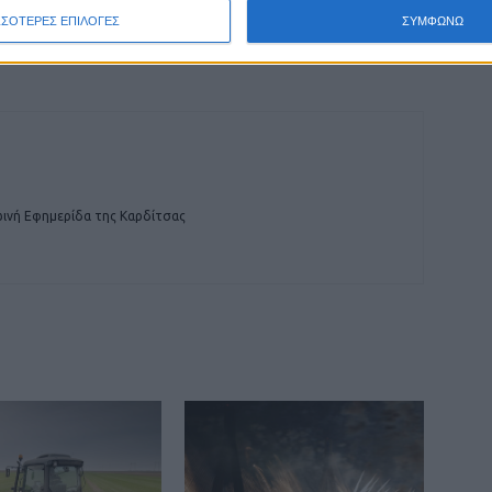
Αφήνει ανοιχτό το ενδεχόμενο για λήψη πιο
ΣΣΟΤΕΡΕΣ ΕΠΙΛΟΓΕΣ
ΣΥΜΦΩΝΩ
αυστηρών μέτρων στη Λάρισα ο Σύψας
ινή Εφημερίδα της Καρδίτσας