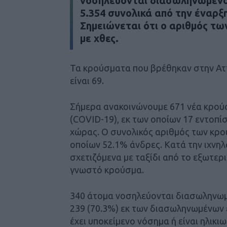
νοσηλεύονται διασωληνωμένοι
5.354 συνολικά από την έναρξ
Σημειώνεται ότι ο αριθμός τ
με χθες.
Τα κρούσματα που βρέθηκαν στην Αττ
είναι 69.
Σήμερα ανακοινώνουμε 671 νέα κρού
(COVID-19), εκ των οποίων 17 εντοπί
χώρας. Ο συνολικός αριθμός των κρο
οποίων 52.1% άνδρες. Κατά την ιχνηλ
σχετιζόμενα με ταξίδι από το εξωτερι
γνωστό κρούσμα.
340 άτομα νοσηλεύονται διασωληνωμέν
239 (70.3%) εκ των διασωληνωμένων 
έχει υποκείμενο νόσημα ή είναι ηλικι