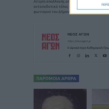
Αίτηση απαλλαγής από το ενιαίο
ΠΕΡΙ
ανταποδοτικό τέλος καθαριότητας και
φωτισμού του Δήμου Καρδίτσας
ΝΕΟΣ ΑΓΩΝ
https://neosagon.gr
Η Αρχαιότερη Καθημερινή Πρω
ΠΑΡΟΜΟΙΑ ΑΡΘΡΑ