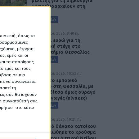
μελέτης για τη δημιουργία
«Κειμηλιοαρχείου» στη
Ρεντίνα
ΚΑΡΔΙΤΣΑ
8 Αυγούστου 2026, 9:40 πμ
 συσκευή, όπως τα
2,3 εκατ. ευρώ για τη
προσαρμοσμένες
φοιτητική στέγη στο
ιεχόμενο, μέτρηση
Πανεπιστήμιο Θεσσαλίας
ς, εμείς και οι
ΚΑΡΔΙΤΣΑ
και ταυτοποίησης
ό εμάς και τους
7 Αυγούστου 2026, 10:52 πμ
σβαση σε πιο
Θετικό το εμπορικό
τε να συναινέσετε.
ισοζύγιο στη Θεσσαλία, με
αιτεί τη
την Καρδίτσα όμως ουραγό
εις σας θα ισχύουν
στις εξαγωγές (πίνακες)
 τη συγκατάθεσή σας
ΚΑΡΔΙΤΣΑ
ορρήτου" στο κάτω
7 Αυγούστου 2026, 10:21 πμ
Μετά από θάνατο κατοίκου
επιβεβαιώθηκε το κρούσμα
του ιού του Δυτικού Νείλου