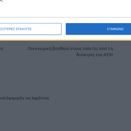
ρίδα ΝΕΟΣ ΑΓΩΝ στο Google News!
οχή της Καρδίτσας και ευρύτερα της Θεσσαλίας
ΣΣΟΤΕΡΕΣ ΕΠΙΛΟΓΕΣ
ΣΥΜΦΩΝΩ
ΕΠΟΜΕΝΟ ΑΡΘΡΟ
ξη
Οικονομική βοήθεια στους παίκτες από τη
διοίκηση του ΑΣΚ!
ινή Εφημερίδα της Καρδίτσας