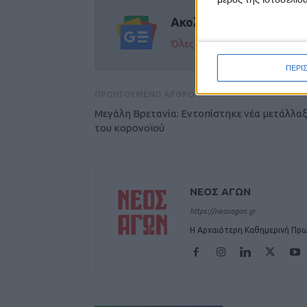
Ακολούθησε την εφημε
Όλες οι εξελίξεις στην περι
ΠΕΡΙ
ΠΡΟΗΓΟΥΜΕΝΟ ΑΡΘΡΟ
Μεγάλη Βρετανία: Εντοπίστηκε νέα μετάλλα
του κορονοϊού
ΝΕΟΣ ΑΓΩΝ
https://neosagon.gr
Η Αρχαιότερη Καθημερινή Πρω