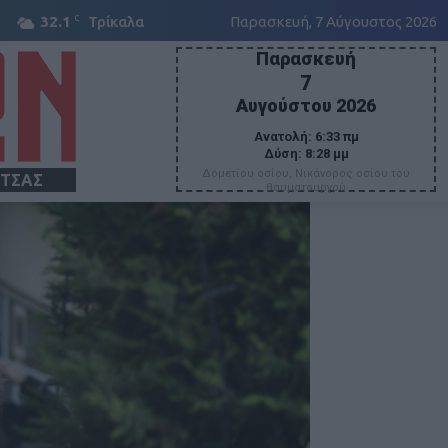
C
32.1
Τρίκαλα
Παρασκευή, 7 Αύγουστος 2026
Παρασκευή
7
Αυγούστου 2026
Ανατολή:
6:33 πμ
Δύση:
8:28 μμ
Δομετίου οσίου, Νικάνορος οσίου του
ΙΤΣΑΣ
θαυματουργού