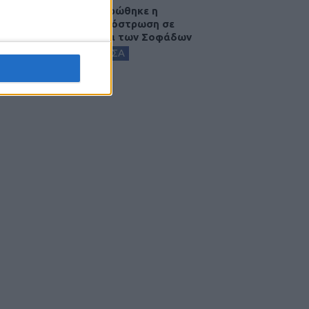
Ολοκληρώθηκε η
ασφαλτόστρωση σε
τμήματα των Σοφάδων
ΚΑΡΔΙΤΣΑ