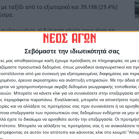
με ταξίδι από το εξωτερικό και 39.198 (29.4%)
ύσμα.
σωληνωμένοι. Η διάμεση ηλικία τους είναι τα
ι οι υπόλοιποι άνδρες. To 78.6% των
μα ή είναι ηλικιωμένοι 70 ετών και άνω. 832
Σεβόμαστε την ιδιωτικότητά σας
άτες μας αποθηκεύουμε και/ή έχουμε πρόσβαση σε πληροφορίες σε μια
ργαζόμαστε προσωπικά δεδομένα, όπως μοναδικοί αναγνωριστικοί και 
νάτων από τον κορωνοϊό
στέλλονται από μια συσκευή για εξατομικευμένες διαφημίσεις και περ
εχομένου, έρευνα ακροατηρίου και ανάπτυξη υπηρεσιών.
Με την άδειά σα
ένους θανάτους και 4.402 θανάτους συνολικά
χεται να χρησιμοποιήσουμε ακριβή δεδομένα γεωγραφικής τοποθεσίας 
 οι υπόλοιποι άνδρες. Η διάμεση ηλικία των
ών. Μπορείτε να κάνετε κλικ για να συναινέσετε στην επεξεργασία απ
ς περιγράφεται παραπάνω. Εναλλακτικά, μπορείτε να αποκτήσετε πρό
έτη και το 95.5% είχε κάποιο υποκείμενο
ίες και να αλλάξετε τις προτιμήσεις σας πριν συναινέσετε ή να αρνηθεί
ποια επεξεργασία των προσωπικών σας δεδομένων ενδέχεται να μην απ
λά έχετε το δικαίωμα να αρνηθείτε αυτήν την επεξεργασία. Οι προτιμήσ
ιστότοπο. Μπορείτε να αλλάξετε τις προτιμήσεις σας ή να ανακαλέσετε
στρέφοντας σε αυτόν τον ιστότοπο και κάνοντας κλικ στο κουμπί "Απ
ς.