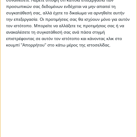
προσωπικών σας δεδομένων ενδέχεται να μην απαιτεί τη
συγκατάθεσή σας, αλλά έχετε το δικαίωμα να αρνηθείτε αυτήν
την επεξεργασία. Οι προτιμήσεις σας θα ισχύουν μόνο για αυτόν
τον ιστότοπο. Μπορείτε να αλλάξετε τις προτιμήσεις σας ή να
ανακαλέσετε τη συγκατάθεσή σας ανά πάσα στιγμή
ΝΕΟΣ ΑΓΩΝ
επιστρέφοντας σε αυτόν τον ιστότοπο και κάνοντας κλικ στο
κουμπί "Απορρήτου" στο κάτω μέρος της ιστοσελίδας.
https://neosagon.gr
Η Αρχαιότερη Καθημερινή Πρωινή Εφημερίδα της Καρδίτσας
ΠΑΡΟΜΟΙΑ ΑΡΘΡΑ