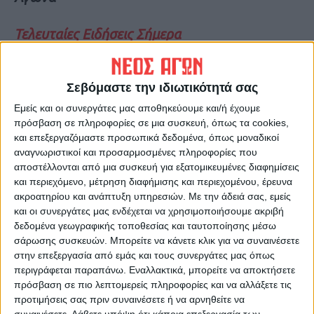
Τελευταίες Ειδήσεις Σήμερα
Ακολούθησε την εφημερίδα ΝΕΟΣ
Σεβόμαστε την ιδιωτικότητά σας
ΑΓΩΝ στο Google News!
Εμείς και οι συνεργάτες μας αποθηκεύουμε και/ή έχουμε
πρόσβαση σε πληροφορίες σε μια συσκευή, όπως τα cookies,
Όλες οι εξελίξεις στην περιοχή της
Καρδίτσας και ευρύτερα της Θεσσαλίας
και επεξεργαζόμαστε προσωπικά δεδομένα, όπως μοναδικοί
αναγνωριστικοί και προσαρμοσμένες πληροφορίες που
αποστέλλονται από μια συσκευή για εξατομικευμένες διαφημίσεις
και περιεχόμενο, μέτρηση διαφήμισης και περιεχομένου, έρευνα
ΠΡΟΗΓΟΥΜΕΝΟ ΑΡΘΡΟ
ΕΠΟΜΕΝΟ ΑΡΘΡΟ
ακροατηρίου και ανάπτυξη υπηρεσιών.
Με την άδειά σας, εμείς
Στο κόκκινο η Ελασσόνα-
Σναγερμός στον ΕΟΔΥ :
και οι συνεργάτες μας ενδέχεται να χρησιμοποιήσουμε ακριβή
Μαγκαζίνο
Σκιαθίτης μετέβη για
δεδομένα γεωγραφικής τοποθεσίας και ταυτοποίησης μέσω
χειρουργείο στη Λάρισα και
σάρωσης συσκευών. Μπορείτε να κάνετε κλικ για να συναινέσετε
διαγνώστηκε θετικός στον
στην επεξεργασία από εμάς και τους συνεργάτες μας όπως
κορωνοϊό
περιγράφεται παραπάνω. Εναλλακτικά, μπορείτε να αποκτήσετε
πρόσβαση σε πιο λεπτομερείς πληροφορίες και να αλλάξετε τις
προτιμήσεις σας πριν συναινέσετε ή να αρνηθείτε να
συναινέσετε.
Λάβετε υπόψη ότι κάποια επεξεργασία των