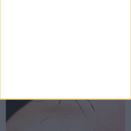
Θετικό το εμπορικό ισοζύγιο στη
Θεσσαλία, με την Καρδίτσα όμως ουραγό
στις εξαγωγές (πίνακες)
ΚΑΡΔΙΤΣΑ