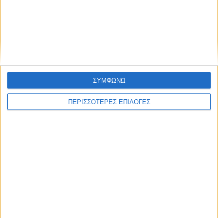
ΔΙΕΘΝΗ
Έκθεση-σοκ για τη Βενεζουέλα:
Υποσιτισμός, σκέψεις αυτοκτονίας και
τεράστιες ελλείψεις στα σχολεία
ΣΥΜΦΩΝΩ
ΠΕΡΙΣΣΟΤΕΡΕΣ ΕΠΙΛΟΓΕΣ
ΘΕΣΣΑΛΙΑ FM
ΑΚΟΥΣΤΕ ΖΩΝΤΑΝΑ