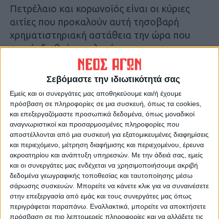
Πετρέλαιο και κορωνοϊός είναι οι κύριες
αιτίες που προκαλούν αυτή τησοβαρή
χρηματιστηριακή αστάθεια την ώρα που
κανείς διεθνής αναλυτής και
χρηματιστηριακός παράγων δεν είναι σε
θέση να δηλώσουνυπεύθυνα που θα
Σεβόμαστε την ιδιωτικότητά σας
«καθίσει» η συνεχιζόμενη αυτή βουτιά στις
Εμείς και οι συνεργάτες μας αποθηκεύουμε και/ή έχουμε
χρηματιστηριακές αγορές.
πρόσβαση σε πληροφορίες σε μια συσκευή, όπως τα cookies,
και επεξεργαζόμαστε προσωπικά δεδομένα, όπως μοναδικοί
αναγνωριστικοί και προσαρμοσμένες πληροφορίες που
Τελευταίες Ειδήσεις Σήμερα
αποστέλλονται από μια συσκευή για εξατομικευμένες διαφημίσεις
και περιεχόμενο, μέτρηση διαφήμισης και περιεχομένου, έρευνα
ακροατηρίου και ανάπτυξη υπηρεσιών.
Με την άδειά σας, εμείς
Ακολούθησε την εφημερίδα ΝΕΟΣ
και οι συνεργάτες μας ενδέχεται να χρησιμοποιήσουμε ακριβή
ΑΓΩΝ στο Google News!
δεδομένα γεωγραφικής τοποθεσίας και ταυτοποίησης μέσω
σάρωσης συσκευών. Μπορείτε να κάνετε κλικ για να συναινέσετε
Όλες οι εξελίξεις στην περιοχή της
στην επεξεργασία από εμάς και τους συνεργάτες μας όπως
Καρδίτσας και ευρύτερα της Θεσσαλίας
περιγράφεται παραπάνω. Εναλλακτικά, μπορείτε να αποκτήσετε
πρόσβαση σε πιο λεπτομερείς πληροφορίες και να αλλάξετε τις