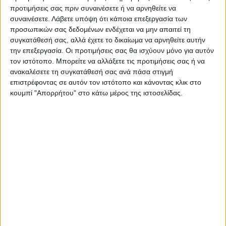
προτιμήσεις σας πριν συναινέσετε ή να αρνηθείτε να
ΠΡΟΗΓΟΥΜΕΝΟ ΑΡΘΡΟ
ΕΠΟΜΕΝΟ ΑΡΘΡΟ
συναινέσετε.
Λάβετε υπόψη ότι κάποια επεξεργασία των
Γερμανός υπ. Οικονομίας:
«Ενας ελέφαντας το κάτι
προσωπικών σας δεδομένων ενδέχεται να μην απαιτεί τη
Ευχαριστούμε την Ελλάδα
άλλο» από το ΚΔΑΠ
συγκατάθεσή σας, αλλά έχετε το δικαίωμα να αρνηθείτε αυτήν
που προστατεύει τα
Τσιτσιμπίκου - Μπαρούτα
την επεξεργασία. Οι προτιμήσεις σας θα ισχύουν μόνο για αυτόν
ευρωπαϊκά σύνορα
τον ιστότοπο. Μπορείτε να αλλάξετε τις προτιμήσεις σας ή να
ανακαλέσετε τη συγκατάθεσή σας ανά πάσα στιγμή
επιστρέφοντας σε αυτόν τον ιστότοπο και κάνοντας κλικ στο
κουμπί "Απορρήτου" στο κάτω μέρος της ιστοσελίδας.
ΝΕΟΣ ΑΓΩΝ
https://neosagon.gr
Η Αρχαιότερη Καθημερινή Πρωινή Εφημερίδα της Καρδίτσας