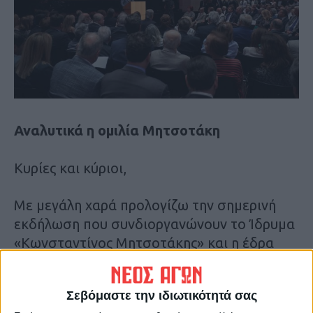
Αναλυτικά η ομιλία Μητσοτάκη
Κυρίες και κύριοι,
Με μεγάλη χαρά προλογίζω την σημερινή
εκδήλωση που συνδιοργανώνουν το Ίδρυμα
«Κωνσταντίνος Μητσοτάκης» και η έδρα
Ελληνικών Σπουδών «Κωνσταντίνος
Μητσοτάκης» του Πανεπιστημίου του
Σεβόμαστε την ιδιωτικότητά σας
Στάνφορντ.