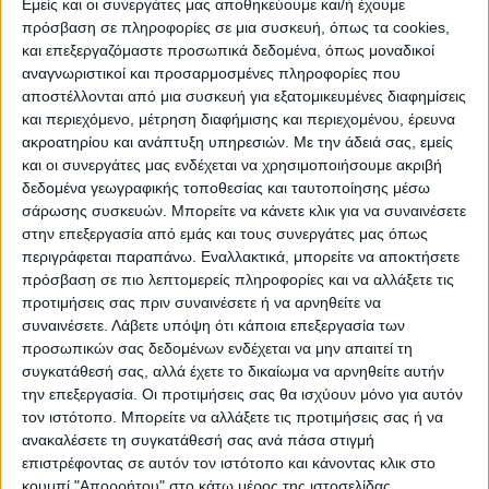
Εμείς και οι συνεργάτες μας αποθηκεύουμε και/ή έχουμε
πρόσβαση σε πληροφορίες σε μια συσκευή, όπως τα cookies,
Αποτελεί, χωρίς αμφιβολία, μεγάλη τιμή και
και επεξεργαζόμαστε προσωπικά δεδομένα, όπως μοναδικοί
για τη χώρα μας να διαθέτει έδρα με το
αναγνωριστικοί και προσαρμοσμένες πληροφορίες που
όνομα ενός Έλληνα πολιτικού ένα από τα
αποστέλλονται από μια συσκευή για εξατομικευμένες διαφημίσεις
και περιεχόμενο, μέτρηση διαφήμισης και περιεχομένου, έρευνα
κορυφαία Πανεπιστήμια στον κόσμο. Ακόμα
ακροατηρίου και ανάπτυξη υπηρεσιών.
Με την άδειά σας, εμείς
μεγαλύτερη είναι η συγκίνηση σήμερα,
και οι συνεργάτες μας ενδέχεται να χρησιμοποιήσουμε ακριβή
καθώς είναι η πρώτη εκδήλωση μετά το
δεδομένα γεωγραφικής τοποθεσίας και ταυτοποίησης μέσω
θάνατο του Κωνσταντίνου Μητσοτάκη. Αν
σάρωσης συσκευών. Μπορείτε να κάνετε κλικ για να συναινέσετε
στην επεξεργασία από εμάς και τους συνεργάτες μας όπως
ήταν απόψε μαζί μας ο πατέρας μου, θα
περιγράφεται παραπάνω. Εναλλακτικά, μπορείτε να αποκτήσετε
αισθανόταν ιδιαίτερα υπερήφανος. Είχε ο
πρόσβαση σε πιο λεπτομερείς πληροφορίες και να αλλάξετε τις
ίδιος εξάλλου χαρακτηρίσει την ίδρυση της
προτιμήσεις σας πριν συναινέσετε ή να αρνηθείτε να
συναινέσετε.
Λάβετε υπόψη ότι κάποια επεξεργασία των
έδρας ως μία από τις σημαντικότερες
προσωπικών σας δεδομένων ενδέχεται να μην απαιτεί τη
στιγμές της ζωής του.
συγκατάθεσή σας, αλλά έχετε το δικαίωμα να αρνηθείτε αυτήν
την επεξεργασία. Οι προτιμήσεις σας θα ισχύουν μόνο για αυτόν
Η έδρα «Κωνσταντίνος Μητσοτάκης»
τον ιστότοπο. Μπορείτε να αλλάξετε τις προτιμήσεις σας ή να
ανακαλέσετε τη συγκατάθεσή σας ανά πάσα στιγμή
ιδρύθηκε το 2005. Σκοπός της είναι η μελέτη
επιστρέφοντας σε αυτόν τον ιστότοπο και κάνοντας κλικ στο
της συνδρομής του ελληνικού πνεύματος και
κουμπί "Απορρήτου" στο κάτω μέρος της ιστοσελίδας.