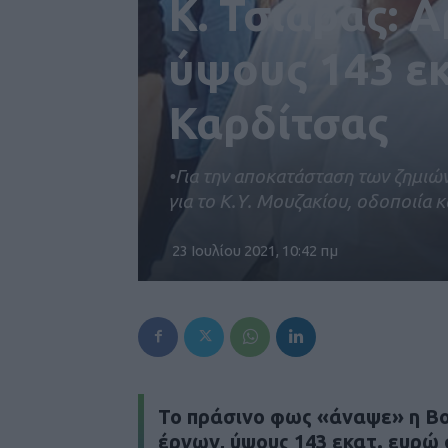
Κ. Τσιάρας: 
ύψους 143 εκ
Καρδίτσας
•Για την αποκατάσταση των ζημιώ
για το Κ.Υ. Μουζακίου, οδοποιία
23 Ιουλίου 2021, 10:42 πμ
Το πράσινο φως «άναψε» η Βο
έργων, ύψους 143 εκατ. ευρώ