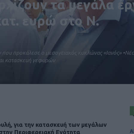
Αρχίζουν τα μεγάλα έ
ατ. ευρώ στο Ν.
ν που προκάλεσε ο μεσογειακός κυκλώνας «Ιανός» •Νέο
 και κατασκευή γεφυρών
υλή, για την κατασκευή των μεγάλων
Α
 στην Περιφερειακή Ενότητα