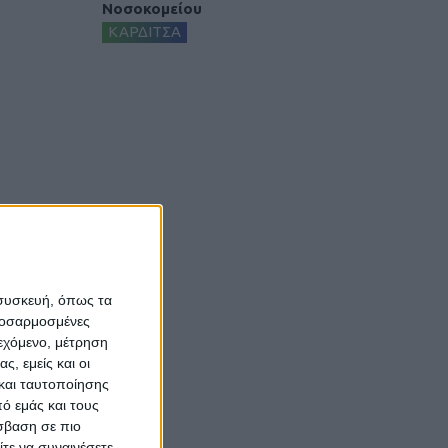
Νοσοκομείου
ΚΑΡΔΙΤΣΑ
 συσκευή, όπως τα
προσαρμοσμένες
ιεχόμενο, μέτρηση
ς, εμείς και οι
και ταυτοποίησης
ό εμάς και τους
σβαση σε πιο
τε να συναινέσετε.