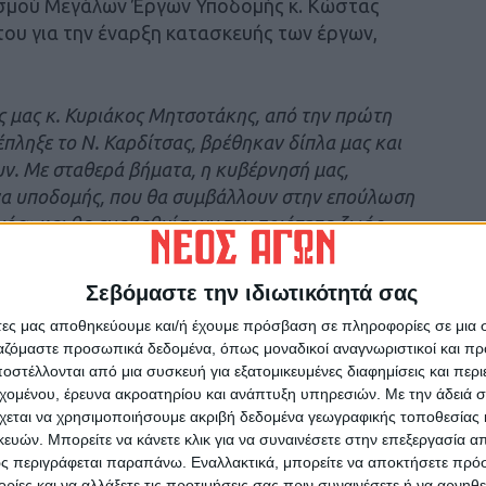
ισμού Μεγάλων Έργων Υποδομής κ. Κώστας
του για την έναρξη κατασκευής των έργων,
 μας κ. Κυριάκος Μητσοτάκης, από την πρώτη
πληξε το Ν. Καρδίτσας, βρέθηκαν δίπλα μας και
ν. Με σταθερά βήματα, η κυβέρνησή μας,
έργα υποδομής, που θα συμβάλλουν στην επούλωση
ός» και θα αναβαθμίσουν την ποιότητα ζωής
ά τον Υπουργό Υποδομών και Μεταφορών κ.
ς, δρομολόγησε αυτό το σημαντικό και μεγάλο
Σεβόμαστε την ιδιωτικότητά σας
άτες μας αποθηκεύουμε και/ή έχουμε πρόσβαση σε πληροφορίες σε μια
ργαζόμαστε προσωπικά δεδομένα, όπως μοναδικοί αναγνωριστικοί και 
στέλλονται από μια συσκευή για εξατομικευμένες διαφημίσεις και περ
εχομένου, έρευνα ακροατηρίου και ανάπτυξη υπηρεσιών.
Με την άδειά σα
χεται να χρησιμοποιήσουμε ακριβή δεδομένα γεωγραφικής τοποθεσίας 
ών. Μπορείτε να κάνετε κλικ για να συναινέσετε στην επεξεργασία απ
ς περιγράφεται παραπάνω. Εναλλακτικά, μπορείτε να αποκτήσετε πρό
ίες και να αλλάξετε τις προτιμήσεις σας πριν συναινέσετε ή να αρνηθεί