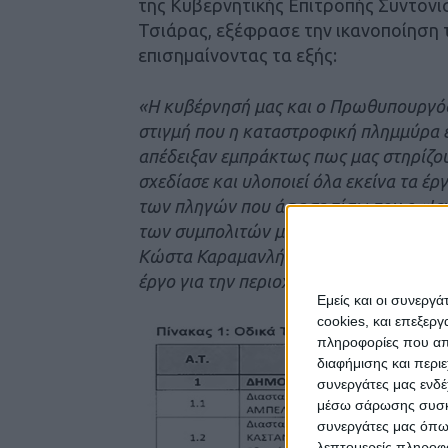
της Κυβερνητικής Επιτροπής Συντον
Τσιάρας, εξέφρασε την ικανοποίηση 
επισημαίνοντας τα εξής:
«Η κυβέρνησή μας και ο Πρωθυπουργός
στιγμή που η καταστροφική πλημμύρα έ
απέδειξαν εμπράκτως πως μας στηρίζου
σχεδίασε και υλοποιεί όλα εκείνα τα 
των πληγών που άφησε πίσω του ο «Ιαν
των συμπολιτών μας. Ευχαριστώ θερμ
Κώστα Καραμανλή που με ταχείς ρυθμού
έργο για την περιοχή μας».
Εμείς και οι συνεργ
cookies, και επεξε
πληροφορίες που απο
διαφήμισης και περι
συνεργάτες μας ενδέ
μέσω σάρωσης συσκευ
συνεργάτες μας όπω
λεπτομερείς πληροφορ