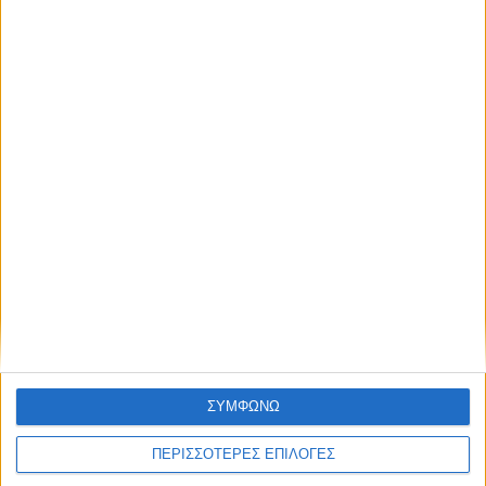
ανάθεση του masterplan της ΔΕΥΑ
Καρδίτσας
ΣΥΜΦΩΝΩ
ΠΕΡΙΣΣΟΤΕΡΕΣ ΕΠΙΛΟΓΕΣ
ΚΑΡΔΙΤΣΑ