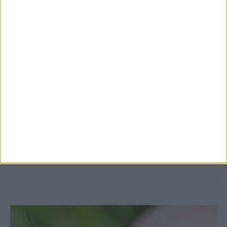
7 Αυγούστου 2026, 10:52 πμ
Θετικό το εμπορικό ισοζύγιο στη
Θεσσαλία, με την Καρδίτσα όμως ουραγό
στις εξαγωγές (πίνακες)
ΚΑΡΔΙΤΣΑ