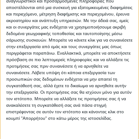
αναγνωριστικοί και προσαρμοσμένες πληροφορίες που
τη ζωή, οι μεγαλύτερες απώλειες
αποστέλλονται από μια συσκευή για εξατομικευμένες διαφημίσεις
και περιεχόμενο, μέτρηση διαφήμισης και περιεχομένου, έρευνα
σημειώνονται στη Δημοτική Ενότητα
ακροατηρίου και ανάπτυξη υπηρεσιών.
Με την άδειά σας, εμείς
Καρδίτσας (532).
και οι συνεργάτες μας ενδέχεται να χρησιμοποιήσουμε ακριβή
δεδομένα γεωγραφικής τοποθεσίας και ταυτοποίησης μέσω
Αναλυτικά ανά Δήμο:
σάρωσης συσκευών. Μπορείτε να κάνετε κλικ για να συναινέσετε
στην επεξεργασία από εμάς και τους συνεργάτες μας όπως
περιγράφεται παραπάνω. Εναλλακτικά, μπορείτε να αποκτήσετε
ΔΗΜΟΣ ΚΑΡΔΙΤΣΑΣ 739:
πρόσβαση σε πιο λεπτομερείς πληροφορίες και να αλλάξετε τις
-Δ.Ε. Καλλιφωνίου…….. 57
προτιμήσεις σας πριν συναινέσετε ή να αρνηθείτε να
συναινέσετε.
Λάβετε υπόψη ότι κάποια επεξεργασία των
-Δ.Ε. Κάμπου……………..67
προσωπικών σας δεδομένων ενδέχεται να μην απαιτεί τη
-Δ.Ε. Καρδίτσας………..532
συγκατάθεσή σας, αλλά έχετε το δικαίωμα να αρνηθείτε αυτήν
-Δ.Ε. Μητρόπολης………83
την επεξεργασία. Οι προτιμήσεις σας θα ισχύουν μόνο για αυτόν
τον ιστότοπο. Μπορείτε να αλλάξετε τις προτιμήσεις σας ή να
ανακαλέσετε τη συγκατάθεσή σας ανά πάσα στιγμή
ΔΗΜΟΣ ΣΟΦΑΔΩΝ 328
επιστρέφοντας σε αυτόν τον ιστότοπο και κάνοντας κλικ στο
-Δ.Ε. Άρνης………………..54
κουμπί "Απορρήτου" στο κάτω μέρος της ιστοσελίδας.
-Δ.Ε. Μενελαϊδας……….37
-Δ.Ε. Ρεντίνης……………..6