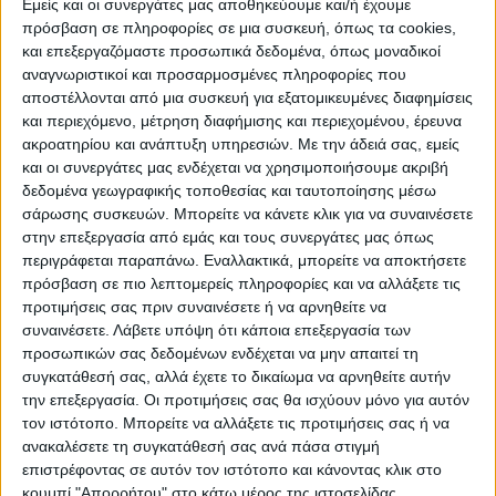
Εμείς και οι συνεργάτες μας αποθηκεύουμε και/ή έχουμε
«κόκκινη»
την Περιφερειακή Ενότητα
πρόσβαση σε πληροφορίες σε μια συσκευή, όπως τα cookies,
και επεξεργαζόμαστε προσωπικά δεδομένα, όπως μοναδικοί
Ρεθύμνου. Υπενθυμίζεται ότι η Κρήτη
αναγνωριστικοί και προσαρμοσμένες πληροφορίες που
βρίσκεται σταθερά στο επίκεντρο της
αποστέλλονται από μια συσκευή για εξατομικευμένες διαφημίσεις
πανδημίας από τις αρχές του Ιουλίου και
και περιεχόμενο, μέτρηση διαφήμισης και περιεχομένου, έρευνα
χθες καταγράφηκαν 470 νέες λοιμώξεις
ακροατηρίου και ανάπτυξη υπηρεσιών.
Με την άδειά σας, εμείς
και οι συνεργάτες μας ενδέχεται να χρησιμοποιήσουμε ακριβή
συνολικά, εκ των οποίων οι 222 στο
δεδομένα γεωγραφικής τοποθεσίας και ταυτοποίησης μέσω
Ηράκλειο,
142 στα
Χανιά,
86 στο
Ρέθυμνο
σάρωσης συσκευών. Μπορείτε να κάνετε κλικ για να συναινέσετε
και 20 στον
Άγιο Νικόλαο
.
στην επεξεργασία από εμάς και τους συνεργάτες μας όπως
περιγράφεται παραπάνω. Εναλλακτικά, μπορείτε να αποκτήσετε
πρόσβαση σε πιο λεπτομερείς πληροφορίες και να αλλάξετε τις
Σε σταθερά υψηλά επίπεδα είναι εδώ και
προτιμήσεις σας πριν συναινέσετε ή να αρνηθείτε να
αρκετές ημέρες τα ημερήσια κρούσματα και
συναινέσετε.
Λάβετε υπόψη ότι κάποια επεξεργασία των
στη
Ρόδο,
την
Κέρκυρα,
τη
Λέσβο
και τη
προσωπικών σας δεδομένων ενδέχεται να μην απαιτεί τη
συγκατάθεσή σας, αλλά έχετε το δικαίωμα να αρνηθείτε αυτήν
Νάξο
, με το ενδεχόμενο για τη λήψη
την επεξεργασία. Οι προτιμήσεις σας θα ισχύουν μόνο για αυτόν
περιοριστικών μέτρων να βρίσκεται στο
τον ιστότοπο. Μπορείτε να αλλάξετε τις προτιμήσεις σας ή να
τραπέζι των ειδικών.
ανακαλέσετε τη συγκατάθεσή σας ανά πάσα στιγμή
επιστρέφοντας σε αυτόν τον ιστότοπο και κάνοντας κλικ στο
κουμπί "Απορρήτου" στο κάτω μέρος της ιστοσελίδας.