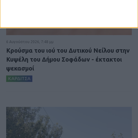
6 Αυγούστου 2026, 7:48 μμ
Κρούσμα του ιού του Δυτικού Νείλου στην
Κυψέλη του Δήμου Σοφάδων - έκτακτοι
ψεκασμοί
ΚΑΡΔΙΤΣΑ