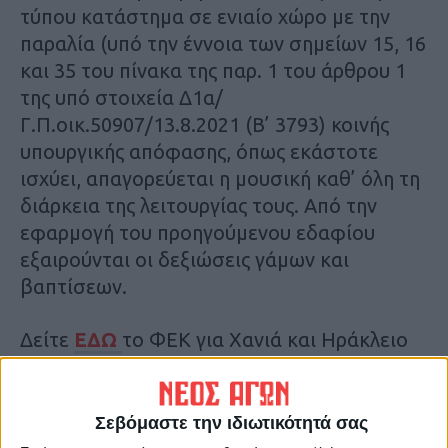
τύπου κατάστημα σε ενιαίο χώρο με την
παραλία (υπό την έννοια των σημείων 15, 16
και 35 του πίνακα της παρ. 1 του άρθρου 1
της υπό στοιχεία Δ1α/
Γ.Π.οικ.50907/13.8.2021 (Β’ 3793) κοινής
υπουργικής απόφασης, όπως εκάστοτε
ισχύει, απαγορεύεται η μουσική καθ’ όλη τη
διάρκεια της λειτουργίας τους. Από την
εφαρμογή του προηγούμενου εδαφίου
εξαιρούνται οι δεξιώσεις γάμων και
βαπτίσεων.
Δείτε
ΕΔΩ
το ΦΕΚ για Χανιά και Ηράκλειο
και
ΕΔΩ
για το Ρέθυμνο
Μολις χθες, η Επιτροπή Εμπειρογνωμόνων
Σεβόμαστε την ιδιωτικότητά σας
του υπουργείου Υγείας χαρακτήρισε