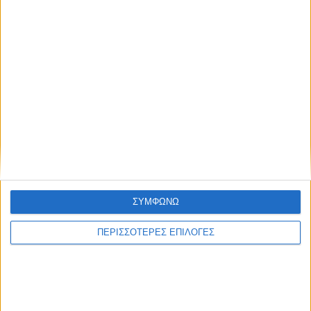
ΕΛΛΑΔΑ
ΣΥΜΦΩΝΩ
22 χρόνια από τα εγκαίνια της γέφυρας
Ρίου-Αντιρρίου
ΠΕΡΙΣΣΟΤΕΡΕΣ ΕΠΙΛΟΓΕΣ