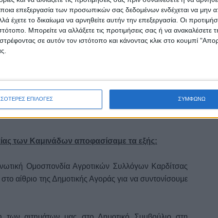
ποια επεξεργασία των προσωπικών σας δεδομένων ενδέχεται να μην απ
λά έχετε το δικαίωμα να αρνηθείτε αυτήν την επεξεργασία. Οι προτιμήσ
ιστότοπο. Μπορείτε να αλλάξετε τις προτιμήσεις σας ή να ανακαλέσετε
στρέφοντας σε αυτόν τον ιστότοπο και κάνοντας κλικ στο κουμπί "Απ
ς.
ΝΑΣ ΜΟΝΟΣ ΤΟΥ
ΣΣΟΤΕΡΕΣ ΕΠΙΛΟΓΕΣ
ΣΥΜΦΩΝΩ
ΟΥΣ ΚΑΙ ΟΛΟΙ ΓΙΑ ΕΝΑΝ
ικίας των Καμινάδων αποφασίσαμε τα εξής:
Ενωτική Ομοσπονδία Αγροτικών Συλλόγων Καρδίτσας
μ. στο αίθριο της Δημοτικής Αγοράς για να συντονίσουμε
η των αιτημάτων μας στο Δημοτικό Συμβούλιο στη