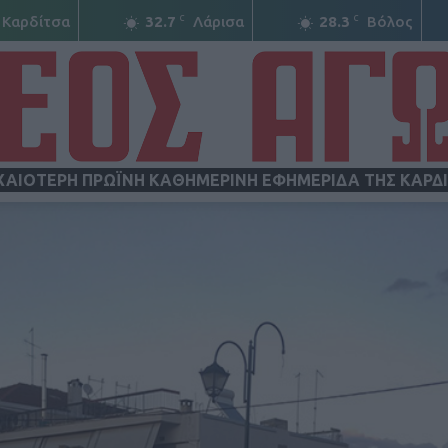
C
C
Καρδίτσα
32.7
Λάρισα
28.3
Βόλος
ΧΑΙΟΤΕΡΗ ΠΡΩΪΝΗ ΚΑΘΗΜΕΡΙΝΗ ΕΦΗΜΕΡΙΔΑ ΤΗΣ ΚΑΡΔ
ΝΕΟΣ
ΑΓΩΝ