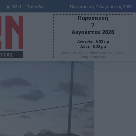
C
32.1
Τρίκαλα
Παρασκευή, 7 Αύγουστος 2026
Παρασκευή
7
Αυγούστου 2026
Ανατολή:
6:33 πμ
Δύση:
8:28 μμ
Δομετίου οσίου, Νικάνορος οσίου του
ΙΤΣΑΣ
θαυματουργού