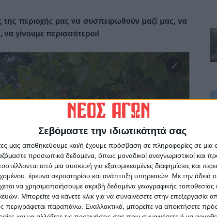
ς της περιοχής μας να συσπειρωθούν μαζί μας, να
, να γίνουμε περισσότεροι!
Σεβόμαστε την ιδιωτικότητά σας
άτες μας αποθηκεύουμε και/ή έχουμε πρόσβαση σε πληροφορίες σε μια
ργαζόμαστε προσωπικά δεδομένα, όπως μοναδικοί αναγνωριστικοί και 
στέλλονται από μια συσκευή για εξατομικευμένες διαφημίσεις και περ
εχομένου, έρευνα ακροατηρίου και ανάπτυξη υπηρεσιών.
Με την άδειά σα
χεται να χρησιμοποιήσουμε ακριβή δεδομένα γεωγραφικής τοποθεσίας 
ών. Μπορείτε να κάνετε κλικ για να συναινέσετε στην επεξεργασία απ
ς περιγράφεται παραπάνω. Εναλλακτικά, μπορείτε να αποκτήσετε πρό
ίες και να αλλάξετε τις προτιμήσεις σας πριν συναινέσετε ή να αρνηθεί