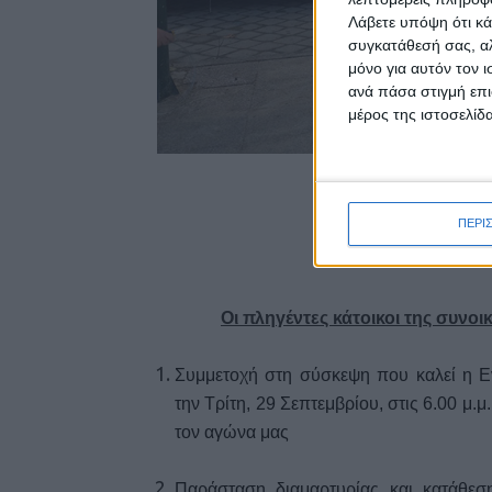
Λάβετε υπόψη ότι κά
συγκατάθεσή σας, αλ
μόνο για αυτόν τον 
ανά πάσα στιγμή επι
μέρος της ιστοσελίδα
ΚΑΝΕ
ΠΕΡΙ
ΕΝΑΣ ΓΙΑ ΟΛ
Οι πληγέντες κάτοικοι της συνο
Συμμετοχή στη σύσκεψη που καλεί η 
την Τρίτη, 29 Σεπτεμβρίου, στις 6.00 μ.
τον αγώνα μας
Παράσταση διαμαρτυρίας και κατάθεσ