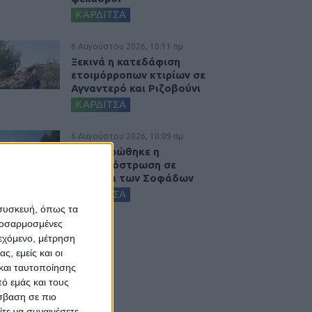
ΚΑΡΔΙΤΣΑ
6 Αυγούστου 2026, 10:11 πμ
Ξεκινά η κατεδάφιση
ετοιμόρροπων κτιρίων σε
Αγναντερό και Ριζοβούνι
ΚΑΡΔΙΤΣΑ
6 Αυγούστου 2026, 10:09 πμ
Ολοκληρώθηκε η
ασφαλτόστρωση σε
τμήματα των Σοφάδων
ΚΑΡΔΙΤΣΑ
 συσκευή, όπως τα
προσαρμοσμένες
ιεχόμενο, μέτρηση
ς, εμείς και οι
και ταυτοποίησης
ό εμάς και τους
σβαση σε πιο
τε να συναινέσετε.