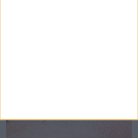
Θεσσαλία, με την Καρδίτσα όμως ουραγό
στις εξαγωγές (πίνακες)
ΚΑΡΔΙΤΣΑ