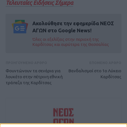
Τελευταίες Ειδήσεις Σήμερα
Ακολούθησε την εφημερίδα ΝΕΟΣ
ΑΓΩΝ στο Google News!
Όλες οι εξελίξεις στην περιοχή της
Καρδίτσας και ευρύτερα της Θεσσαλίας
ΠΡΟΗΓΟΥΜΕΝΟ ΑΡΘΡΟ
ΕΠΟΜΕΝΟ ΑΡΘΡΟ
Φουντώνουν τα σενάρια για
Βανδαλισμοί στο 1ο Λύκειο
λουκέτο στην πέτρινη εθνική
Καρδίτσας
τράπεζα της Καρδίτσας