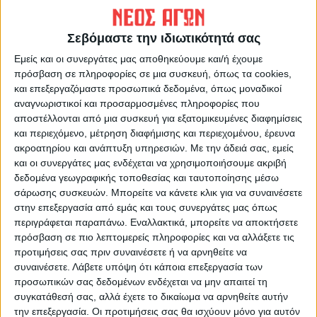
Δημοσιογραφική Ομάδα ΝΕΟΣ ΑΓΩΝ
Σεβόμαστε την ιδιωτικότητά σας
https://neosagon.gr
Εμείς και οι συνεργάτες μας αποθηκεύουμε και/ή έχουμε
Η Αρχαιότερη Καθημερινή Πρωινή Εφημερίδα της Καρδίτσας
πρόσβαση σε πληροφορίες σε μια συσκευή, όπως τα cookies,
και επεξεργαζόμαστε προσωπικά δεδομένα, όπως μοναδικοί
αναγνωριστικοί και προσαρμοσμένες πληροφορίες που
αποστέλλονται από μια συσκευή για εξατομικευμένες διαφημίσεις
και περιεχόμενο, μέτρηση διαφήμισης και περιεχομένου, έρευνα
ακροατηρίου και ανάπτυξη υπηρεσιών.
Με την άδειά σας, εμείς
ΠΑΡΟΜΟΙΑ ΑΡΘΡΑ
και οι συνεργάτες μας ενδέχεται να χρησιμοποιήσουμε ακριβή
δεδομένα γεωγραφικής τοποθεσίας και ταυτοποίησης μέσω
σάρωσης συσκευών. Μπορείτε να κάνετε κλικ για να συναινέσετε
στην επεξεργασία από εμάς και τους συνεργάτες μας όπως
περιγράφεται παραπάνω. Εναλλακτικά, μπορείτε να αποκτήσετε
πρόσβαση σε πιο λεπτομερείς πληροφορίες και να αλλάξετε τις
προτιμήσεις σας πριν συναινέσετε ή να αρνηθείτε να
συναινέσετε.
Λάβετε υπόψη ότι κάποια επεξεργασία των
προσωπικών σας δεδομένων ενδέχεται να μην απαιτεί τη
συγκατάθεσή σας, αλλά έχετε το δικαίωμα να αρνηθείτε αυτήν
την επεξεργασία. Οι προτιμήσεις σας θα ισχύουν μόνο για αυτόν