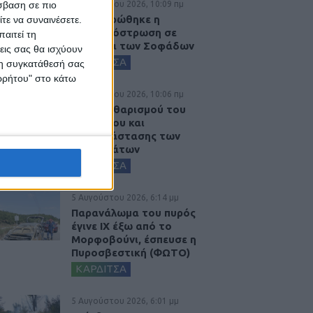
6 Αυγούστου 2026, 10:09 πμ
σβαση σε πιο
Ολοκληρώθηκε η
τε να συναινέσετε.
ασφαλτόστρωση σε
αιτεί τη
τμήματα των Σοφάδων
εις σας θα ισχύουν
ΚΑΡΔΙΤΣΑ
 τη συγκατάθεσή σας
ορρήτου" στο κάτω
6 Αυγούστου 2026, 10:06 πμ
Έργο καθαρισμού του
Ρογόζινου και
αποκατάστασης των
αναχωμάτων
ΚΑΡΔΙΤΣΑ
5 Αυγούστου 2026, 6:14 μμ
Παρανάλωμα του πυρός
έγινε ΙΧ έξω από το
Μορφοβούνι, έσπευσε η
Πυροσβεστική (ΦΩΤΟ)
ΚΑΡΔΙΤΣΑ
5 Αυγούστου 2026, 6:01 μμ