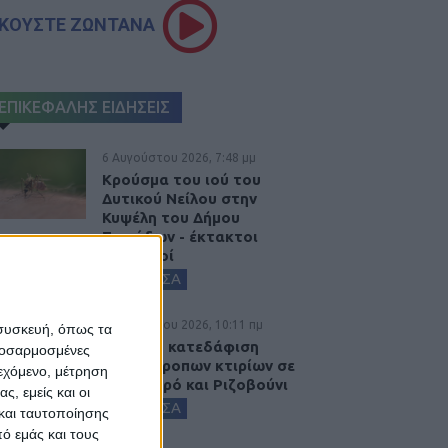
ΚΟΥΣΤΕ ΖΩΝΤΑΝΑ
ΕΠΙΚΕΦΑΛΗΣ ΕΙΔΗΣΕΙΣ
6 Αυγούστου 2026, 7:48 μμ
Κρούσμα του ιού του
Δυτικού Νείλου στην
Κυψέλη του Δήμου
Σοφάδων - έκτακτοι
ψεκασμοί
ΚΑΡΔΙΤΣΑ
6 Αυγούστου 2026, 10:11 πμ
 συσκευή, όπως τα
Ξεκινά η κατεδάφιση
προσαρμοσμένες
ετοιμόρροπων κτιρίων σε
ιεχόμενο, μέτρηση
Αγναντερό και Ριζοβούνι
ς, εμείς και οι
ΚΑΡΔΙΤΣΑ
και ταυτοποίησης
ό εμάς και τους