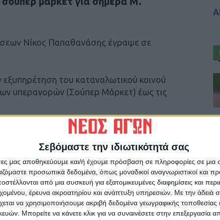
 σούπερ μάρκετ για σήμερα Μ.
Α
ύσεων Νίκος Παπαθανάσης έγραψε σε
ην εξυπηρέτηση του καταναλωτικού κοινού
 των υπεραγορών (Σούπερ Μάρκετ) έως τις
Σεβόμαστε την ιδιωτικότητά σας
άτες μας αποθηκεύουμε και/ή έχουμε πρόσβαση σε πληροφορίες σε μια
ρίδα ΝΕΟΣ ΑΓΩΝ στο Google News!
ργαζόμαστε προσωπικά δεδομένα, όπως μοναδικοί αναγνωριστικοί και 
στέλλονται από μια συσκευή για εξατομικευμένες διαφημίσεις και περ
οχή της Καρδίτσας και ευρύτερα της Θεσσαλίας
εχομένου, έρευνα ακροατηρίου και ανάπτυξη υπηρεσιών.
Με την άδειά σα
χεται να χρησιμοποιήσουμε ακριβή δεδομένα γεωγραφικής τοποθεσίας 
ών. Μπορείτε να κάνετε κλικ για να συναινέσετε στην επεξεργασία απ
ΕΠΟΜΕΝΟ ΑΡΘΡΟ