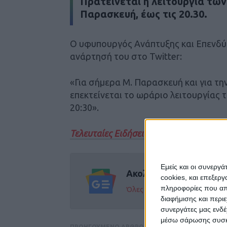
Πρατείνεται η λειτουργία των
Παρασκευή, έως τις 20.30.
Ο υφυπουργός Ανάπτυξης και Επενδ
ανάρτησή του στο Twitter:
«Για σήμερα Μ. Παρασκευή και για τ
επεκτείνεται το ωράριο λειτουργίας
20:30».
Τελευταίες Ειδήσεις Σήμερα
Εμείς και οι συνεργ
Ακολούθησε την εφημε
cookies, και επεξε
πληροφορίες που απο
Όλες οι εξελίξεις στην περι
διαφήμισης και περι
συνεργάτες μας ενδέ
μέσω σάρωσης συσκευ
ΠΡΟΗΓΟΥΜΕΝΟ ΑΡΘΡΟ