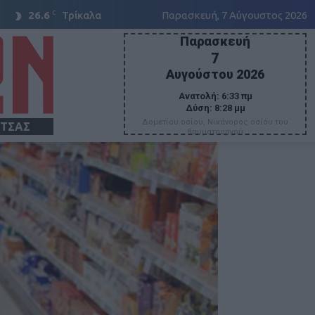
C
26.6
Τρίκαλα
Παρασκευή, 7 Αύγουστος 2026
Παρασκευή
7
Αυγούστου 2026
Ανατολή:
6:33 πμ
Δύση:
8:28 μμ
Δομετίου οσίου, Νικάνορος οσίου του
ΙΤΣΑΣ
θαυματουργού