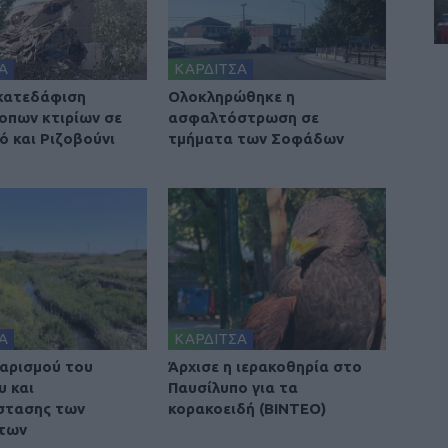
Α
ΚΑΡΔΙΤΣΑ
 κατεδάφιση
Ολοκληρώθηκε η
οπων κτιρίων σε
ασφαλτόστρωση σε
ό και Ριζοβούνι
τμήματα των Σοφάδων
Α
ΚΑΡΔΙΤΣΑ
αρισμού του
Άρχισε η ιερακοθηρία στο
υ και
Παυσίλυπο για τα
στασης των
κορακοειδή (ΒΙΝΤΕΟ)
των