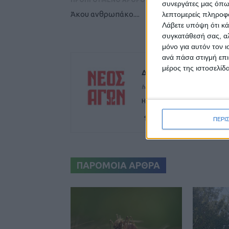
συνεργάτες μας όπω
Άκου ανθρωπάκο....
λεπτομερείς πληροφορ
Λάβετε υπόψη ότι κά
συγκατάθεσή σας, αλ
μόνο για αυτόν τον 
ανά πάσα στιγμή επι
μέρος της ιστοσελίδα
Δημοσιογραφική Ομά
https://neosagon.gr
Η Αρχαιότερη Καθημερινή Πρω
ΠΕΡΙ
ΠΑΡΟΜΟΙΑ ΑΡΘΡΑ