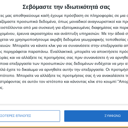
Τα χρήματα ωστόσο (δύο ευρώ ανά
Σεβόμαστε την ιδιωτικότητά σας
βληθούν τον Σεπτέμβριο.
άτες μας αποθηκεύουμε και/ή έχουμε πρόσβαση σε πληροφορίες σε μια
ργαζόμαστε προσωπικά δεδομένα, όπως μοναδικοί αναγνωριστικοί και 
υ Νέου Αγώνα
στέλλονται από μια συσκευή για εξατομικευμένες διαφημίσεις και περ
εχομένου, έρευνα ακροατηρίου και ανάπτυξη υπηρεσιών.
Με την άδειά σα
χεται να χρησιμοποιήσουμε ακριβή δεδομένα γεωγραφικής τοποθεσίας 
ών. Μπορείτε να κάνετε κλικ για να συναινέσετε στην επεξεργασία απ
ς περιγράφεται παραπάνω. Εναλλακτικά, μπορείτε να αποκτήσετε πρό
ίες και να αλλάξετε τις προτιμήσεις σας πριν συναινέσετε ή να αρνηθεί
ρίδα ΝΕΟΣ ΑΓΩΝ στο Google News!
ποια επεξεργασία των προσωπικών σας δεδομένων ενδέχεται να μην απ
λά έχετε το δικαίωμα να αρνηθείτε αυτήν την επεξεργασία. Οι προτιμήσ
οχή της Καρδίτσας και ευρύτερα της Θεσσαλίας
ιστότοπο. Μπορείτε να αλλάξετε τις προτιμήσεις σας ή να ανακαλέσετε
στρέφοντας σε αυτόν τον ιστότοπο και κάνοντας κλικ στο κουμπί "Απ
ς.
ΕΠΟΜΕΝΟ ΑΡΘΡΟ
«Έξω από τις λαϊκές αγορές τα βιομηχανικά
είδη»
ΣΣΟΤΕΡΕΣ ΕΠΙΛΟΓΕΣ
ΣΥΜΦΩΝΩ