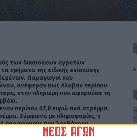
ούς των δικαιούχων αγροτών
Α
τα χρήματα της ειδικής ενίσχυσης
εδεμένων. Παραγωγοί που
ώνα», ανέφεραν πως έλαβαν περίπου
τερα, στην πληρωμή που αφορούσε τη
μβάκι.
εναν περίπου 67,8 ευρώ ανά στρέμμα,
ρέμμα. Σύμφωνα με πληροφορίες, η
ά παραγωγούς που λαμβάνουν
. Η παρακράτηση έγινε λόγω