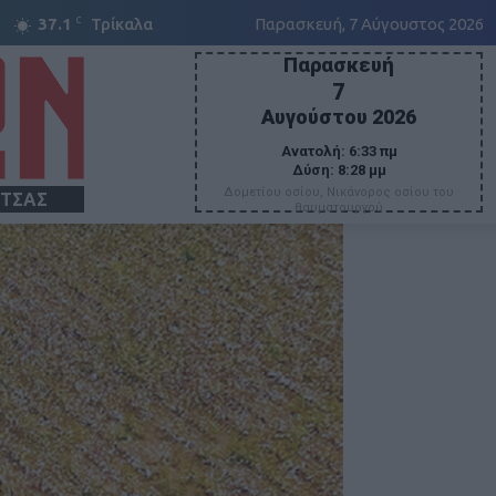
C
37.1
Τρίκαλα
Παρασκευή, 7 Αύγουστος 2026
Παρασκευή
7
Αυγούστου 2026
Ανατολή:
6:33 πμ
Δύση:
8:28 μμ
Δομετίου οσίου, Νικάνορος οσίου του
ΙΤΣΑΣ
θαυματουργού