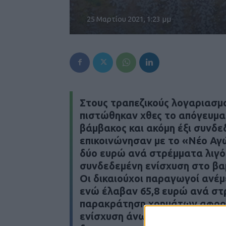
25 Μαρτίου 2021, 1:23 μμ
Στους τραπεζικούς λογαριασμ
πιστώθηκαν χθες το απόγευμα 
βάμβακος και ακόμη έξι συνδ
επικοινώνησαν με το «Νέο Αγ
δύο ευρώ ανά στρέμματα λιγό
συνδεδεμένη ενίσχυση στο βα
Οι δικαιούχοι παραγωγοί ανέμ
ενώ έλαβαν 65,8 ευρώ ανά στ
παρακράτηση χρημάτων αφορ
ενίσχυση άνω των 2.000 ευρώ