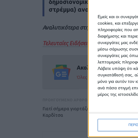
δημοσιονομικής πειθαρχίας. 
στρέμμα) αναμένεται να κατα
Εμείς και οι συνεργ
cookies, και επεξε
Αναλυτικότερα στην έντυπη έκδοση το
πληροφορίες που απο
διαφήμισης και περι
Τελευταίες Ειδήσεις Σήμερα
συνεργάτες μας ενδέ
μέσω σάρωσης συσκευ
συνεργάτες μας όπω
λεπτομερείς πληροφορ
Ακολούθησε την εφημε
Λάβετε υπόψη ότι κά
συγκατάθεσή σας, αλ
Όλες οι εξελίξεις στην περι
μόνο για αυτόν τον 
ανά πάσα στιγμή επι
μέρος της ιστοσελίδα
ΠΡΟΗΓΟΥΜΕΝΟ ΑΡΘΡΟ
Γιατί σήμερα γιορτάζει η Ελλάδα και η
Καρδίτσα
ΠΕΡΙ