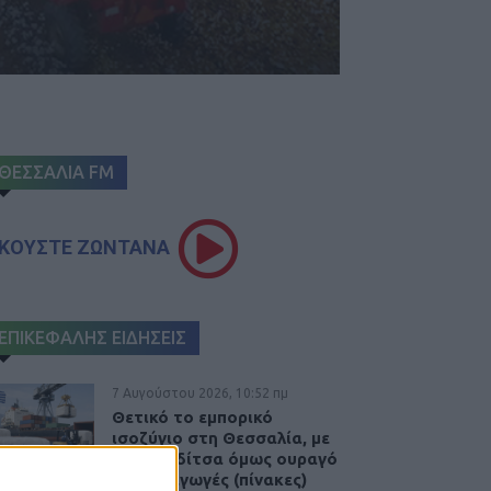
ΘΕΣΣΑΛΙΑ FM
ΚΟΥΣΤΕ ΖΩΝΤΑΝΑ
ΕΠΙΚΕΦΑΛΗΣ ΕΙΔΗΣΕΙΣ
7 Αυγούστου 2026, 10:52 πμ
Θετικό το εμπορικό
ισοζύγιο στη Θεσσαλία, με
την Καρδίτσα όμως ουραγό
στις εξαγωγές (πίνακες)