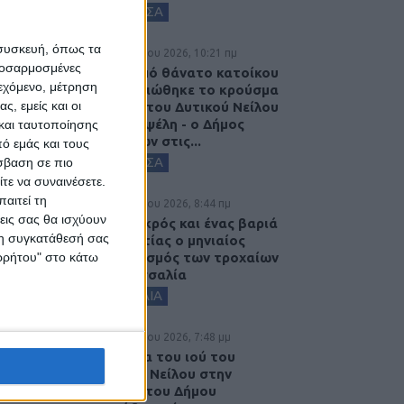
ΚΑΡΔΙΤΣΑ
 συσκευή, όπως τα
7 Αυγούστου 2026, 10:21 πμ
προσαρμοσμένες
Μετά από θάνατο κατοίκου
ιεχόμενο, μέτρηση
επιβεβαιώθηκε το κρούσμα
ς, εμείς και οι
του ιού του Δυτικού Νείλου
στην Κυψέλη - ο Δήμος
και ταυτοποίησης
Σοφάδων στις...
ό εμάς και τους
ΚΑΡΔΙΤΣΑ
σβαση σε πιο
τε να συναινέσετε.
αιτεί τη
7 Αυγούστου 2026, 8:44 πμ
εις σας θα ισχύουν
Ένας νεκρός και ένας βαριά
 τη συγκατάθεσή σας
τραυματίας ο μηνιαίος
απολογισμός των τροχαίων
ορρήτου" στο κάτω
στη Θεσσαλία
ΘΕΣΣΑΛΙΑ
6 Αυγούστου 2026, 7:48 μμ
Κρούσμα του ιού του
Δυτικού Νείλου στην
Κυψέλη του Δήμου