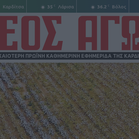
C
C
C
Καρδίτσα
35
Λάρισα
36.2
Βόλος
ΧΑΙΟΤΕΡΗ ΠΡΩΪΝΗ ΚΑΘΗΜΕΡΙΝΗ ΕΦΗΜΕΡΙΔΑ ΤΗΣ ΚΑΡΔ
ΝΕΟΣ
ΑΓΩΝ