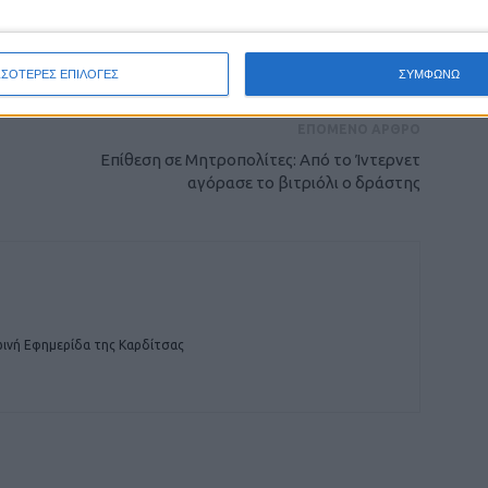
ρίδα ΝΕΟΣ ΑΓΩΝ στο Google News!
οχή της Καρδίτσας και ευρύτερα της Θεσσαλίας
ΣΣΟΤΕΡΕΣ ΕΠΙΛΟΓΕΣ
ΣΥΜΦΩΝΩ
ΕΠΟΜΕΝΟ ΑΡΘΡΟ
Επίθεση σε Μητροπολίτες: Από το Ίντερνετ
αγόρασε το βιτριόλι ο δράστης
ινή Εφημερίδα της Καρδίτσας