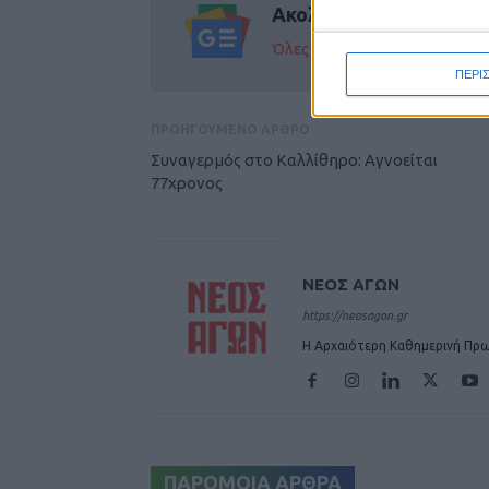
Ακολούθησε την εφημε
Όλες οι εξελίξεις στην περι
ΠΕΡΙ
ΠΡΟΗΓΟΥΜΕΝΟ ΑΡΘΡΟ
Συναγερμός στο Καλλίθηρο: Αγνοείται
77χρονος
ΝΕΟΣ ΑΓΩΝ
https://neosagon.gr
Η Αρχαιότερη Καθημερινή Πρω
ΠΑΡΟΜΟΙΑ ΑΡΘΡΑ