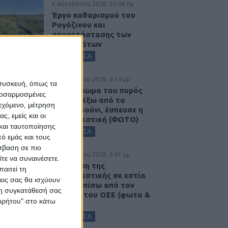
6 Αυγούστου 2026, 10:06 πμ
Έργο καθαρισμού του
Ρογόζινου και
αποκατάστασης των
αναχωμάτων
ΚΑΡΔΙΤΣΑ
5 Αυγούστου 2026, 6:14 μμ
 συσκευή, όπως τα
Παρανάλωμα του πυρός
προσαρμοσμένες
έγινε ΙΧ έξω από το
ιεχόμενο, μέτρηση
Μορφοβούνι, έσπευσε η
ς, εμείς και οι
Πυροσβεστική (ΦΩΤΟ)
και ταυτοποίησης
ΚΑΡΔΙΤΣΑ
ό εμάς και τους
σβαση σε πιο
5 Αυγούστου 2026, 6:01 μμ
τε να συναινέσετε.
Επέμβαση της
αιτεί τη
Πυροσβεστικής σε εστία
εις σας θα ισχύουν
φωτιάς πίσω από τον
 τη συγκατάθεσή σας
σταθμό του ΟΣΕ (φωτο &
ορρήτου" στο κάτω
βιντεο)
ΚΑΡΔΙΤΣΑ