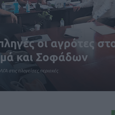
πληγές οι αγρότες στ
μά και Σοφάδων
ΓΑ στις πληγείσες περιοχές