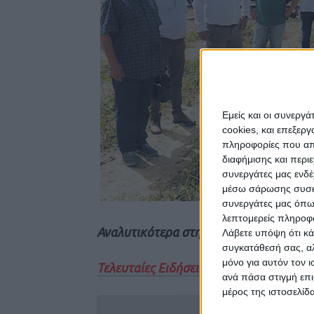
Εμείς και οι συνεργ
cookies, και επεξε
πληροφορίες που απο
διαφήμισης και περι
συνεργάτες μας ενδέ
μέσω σάρωσης συσκευ
συνεργάτες μας όπω
λεπτομερείς πληροφορ
Αναλυτικότερα στην έντυπη έκδοση του
Λάβετε υπόψη ότι κά
συγκατάθεσή σας, αλ
μόνο για αυτόν τον 
Τελευταίες Ειδήσεις Σήμερα
ανά πάσα στιγμή επι
μέρος της ιστοσελίδα