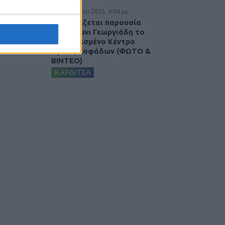
5 Αυγούστου 2026, 4:04 μμ
Εγκαινιάζεται παρουσία
του Άδωνι Γεωργιάδη το
ανακαινισμένο Κέντρο
Υγείας Σοφάδων (ΦΩΤΟ &
ΒΙΝΤΕΟ)
ΚΑΡΔΙΤΣΑ