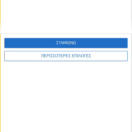
ΚΑΡΔΙΤΣΑ
Άρχισε η ιερακοθηρία στο Παυσίλυπο για
τα κορακοειδή (ΒΙΝΤΕΟ)
ΣΥΜΦΩΝΩ
ΠΕΡΙΣΣΟΤΕΡΕΣ ΕΠΙΛΟΓΕΣ
ΘΕΣΣΑΛΙΑ FM
ΑΚΟΥΣΤΕ ΖΩΝΤΑΝΑ