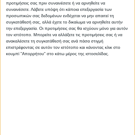
Όλες οι εξελίξεις στην περιοχή της
προτιμήσεις σας πριν συναινέσετε ή να αρνηθείτε να
Καρδίτσας και ευρύτερα της Θεσσαλίας
συναινέσετε.
Λάβετε υπόψη ότι κάποια επεξεργασία των
προσωπικών σας δεδομένων ενδέχεται να μην απαιτεί τη
συγκατάθεσή σας, αλλά έχετε το δικαίωμα να αρνηθείτε αυτήν
ΠΡΟΗΓΟΥΜΕΝΟ ΑΡΘΡΟ
ΕΠΟΜΕΝΟ ΑΡΘΡΟ
την επεξεργασία. Οι προτιμήσεις σας θα ισχύουν μόνο για αυτόν
τον ιστότοπο. Μπορείτε να αλλάξετε τις προτιμήσεις σας ή να
Ο ΕΛΓΑ απέστειλε τα
Έκτακτη συνεδρίαση των
ανακαλέσετε τη συγκατάθεσή σας ανά πάσα στιγμή
πορίσματα των ζημιών στην
λοιμωξιολόγων για πιο
επιστρέφοντας σε αυτόν τον ιστότοπο και κάνοντας κλικ στο
Τ.Κ. Προδρόμου
σφιχτό lockdown
κουμπί "Απορρήτου" στο κάτω μέρος της ιστοσελίδας.
ΝΕΟΣ ΑΓΩΝ
https://neosagon.gr
Η Αρχαιότερη Καθημερινή Πρωινή Εφημερίδα της Καρδίτσας