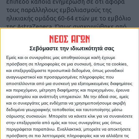
επίπεδο κάποια ενημέρωση σε ότι αφορά
τους παράλληλους εμβολιασμούς της
ηλικιακής ομάδας 60-64 ετών με το εμβόλιο
της AstraZeneca. Όπως ανακοινώθηκε από
το υπουργείο, πρόκειται για ένα σύστημα
εμβολιασμού που θα «τρέξει» παράλληλα με
Σεβόμαστε την ιδιωτικότητά σας
αυτό που βρίσκεται σε εξέλιξη και δεν θα
Εμείς και οι συνεργάτες μας αποθηκεύουμε και/ή έχουμε
διασταυρώνονται.
πρόσβαση σε πληροφορίες σε μια συσκευή, όπως τα cookies,
και επεξεργαζόμαστε προσωπικά δεδομένα, όπως μοναδικοί
Αναλυτικότερα στην έντυπη έκδοση του Νέου
αναγνωριστικοί και προσαρμοσμένες πληροφορίες που
αποστέλλονται από μια συσκευή για εξατομικευμένες διαφημίσεις
Αγώνα
και περιεχόμενο, μέτρηση διαφήμισης και περιεχομένου, έρευνα
ακροατηρίου και ανάπτυξη υπηρεσιών.
Με την άδειά σας, εμείς
Τελευταίες Ειδήσεις Σήμερα
και οι συνεργάτες μας ενδέχεται να χρησιμοποιήσουμε ακριβή
δεδομένα γεωγραφικής τοποθεσίας και ταυτοποίησης μέσω
σάρωσης συσκευών. Μπορείτε να κάνετε κλικ για να συναινέσετε
στην επεξεργασία από εμάς και τους συνεργάτες μας όπως
Ακολούθησε την εφημερίδα ΝΕΟΣ
περιγράφεται παραπάνω. Εναλλακτικά, μπορείτε να αποκτήσετε
ΑΓΩΝ στο Google News!
πρόσβαση σε πιο λεπτομερείς πληροφορίες και να αλλάξετε τις