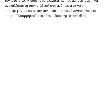
τον ιστότοπο. Μπορείτε να αλλάξετε τις προτιμήσεις σας ή να
ανακαλέσετε τη συγκατάθεσή σας ανά πάσα στιγμή
επιστρέφοντας σε αυτόν τον ιστότοπο και κάνοντας κλικ στο
κουμπί "Απορρήτου" στο κάτω μέρος της ιστοσελίδας.
ΚΑΡΔΙΤΣΑ
Ξεκινά η κατεδάφιση ετοιμόρροπων
κτιρίων σε Αγναντερό και Ριζοβούνι