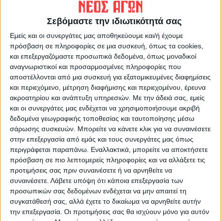
Σεβόμαστε την ιδιωτικότητά σας
Δημοσιογραφική Ομάδα ΝΕΟΣ ΑΓΩΝ
Εμείς και οι συνεργάτες μας αποθηκεύουμε και/ή έχουμε
https://neosagon.gr
πρόσβαση σε πληροφορίες σε μια συσκευή, όπως τα cookies,
και επεξεργαζόμαστε προσωπικά δεδομένα, όπως μοναδικοί
Η Αρχαιότερη Καθημερινή Πρωινή Εφημερίδα της Καρδίτσας
αναγνωριστικοί και προσαρμοσμένες πληροφορίες που
αποστέλλονται από μια συσκευή για εξατομικευμένες διαφημίσεις
και περιεχόμενο, μέτρηση διαφήμισης και περιεχομένου, έρευνα
ακροατηρίου και ανάπτυξη υπηρεσιών.
Με την άδειά σας, εμείς
και οι συνεργάτες μας ενδέχεται να χρησιμοποιήσουμε ακριβή
δεδομένα γεωγραφικής τοποθεσίας και ταυτοποίησης μέσω
ΠΑΡΟΜΟΙΑ ΑΡΘΡΑ
σάρωσης συσκευών. Μπορείτε να κάνετε κλικ για να συναινέσετε
στην επεξεργασία από εμάς και τους συνεργάτες μας όπως
περιγράφεται παραπάνω. Εναλλακτικά, μπορείτε να αποκτήσετε
πρόσβαση σε πιο λεπτομερείς πληροφορίες και να αλλάξετε τις
προτιμήσεις σας πριν συναινέσετε ή να αρνηθείτε να
συναινέσετε.
Λάβετε υπόψη ότι κάποια επεξεργασία των
προσωπικών σας δεδομένων ενδέχεται να μην απαιτεί τη
συγκατάθεσή σας, αλλά έχετε το δικαίωμα να αρνηθείτε αυτήν
την επεξεργασία. Οι προτιμήσεις σας θα ισχύουν μόνο για αυτόν