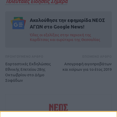
Τελευταίες Ειδήσεις Σήμερα
Ακολούθησε την εφημερίδα ΝΕΟΣ
ΑΓΩΝ στο Google News!
Όλες οι εξελίξεις στην περιοχή της
Καρδίτσας και ευρύτερα της Θεσσαλίας
ΠΡΟΗΓΟΥΜΕΝΟ ΑΡΘΡΟ
ΕΠΟΜΕΝΟ ΑΡΘΡΟ
Εορταστικές Εκδηλώσεις
Απογραφή αιγοπροβάτων
Εθνικής Επετείου 28ης
και χοίρων για το έτος 2019
Οκτωβρίου στο Δήμο
Σοφάδων