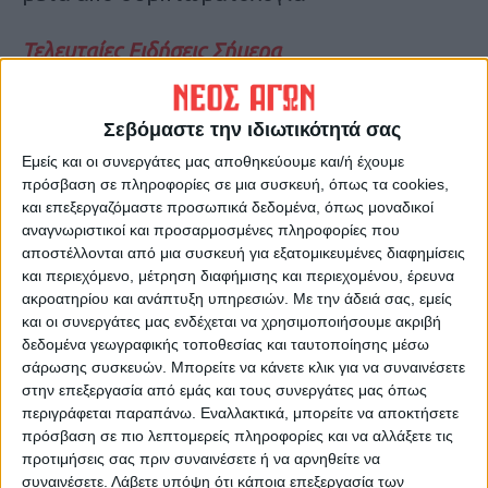
Τελευταίες Ειδήσεις Σήμερα
Ακολούθησε την εφημερίδα ΝΕΟΣ
Σεβόμαστε την ιδιωτικότητά σας
ΑΓΩΝ στο Google News!
Εμείς και οι συνεργάτες μας αποθηκεύουμε και/ή έχουμε
πρόσβαση σε πληροφορίες σε μια συσκευή, όπως τα cookies,
Όλες οι εξελίξεις στην περιοχή της
και επεξεργαζόμαστε προσωπικά δεδομένα, όπως μοναδικοί
Καρδίτσας και ευρύτερα της Θεσσαλίας
αναγνωριστικοί και προσαρμοσμένες πληροφορίες που
αποστέλλονται από μια συσκευή για εξατομικευμένες διαφημίσεις
και περιεχόμενο, μέτρηση διαφήμισης και περιεχομένου, έρευνα
ΠΡΟΗΓΟΥΜΕΝΟ ΑΡΘΡΟ
ΕΠΟΜΕΝΟ ΑΡΘΡΟ
ακροατηρίου και ανάπτυξη υπηρεσιών.
Με την άδειά σας, εμείς
Θεμέλια ανόδου...!
Εθνικό ή... Γερμανικό σχέδιο
και οι συνεργάτες μας ενδέχεται να χρησιμοποιήσουμε ακριβή
Ανάκαμψης;
δεδομένα γεωγραφικής τοποθεσίας και ταυτοποίησης μέσω
σάρωσης συσκευών. Μπορείτε να κάνετε κλικ για να συναινέσετε
στην επεξεργασία από εμάς και τους συνεργάτες μας όπως
περιγράφεται παραπάνω. Εναλλακτικά, μπορείτε να αποκτήσετε
πρόσβαση σε πιο λεπτομερείς πληροφορίες και να αλλάξετε τις
προτιμήσεις σας πριν συναινέσετε ή να αρνηθείτε να
συναινέσετε.
Λάβετε υπόψη ότι κάποια επεξεργασία των