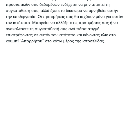
προσωπικών σας δεδομένων ενδέχεται να μην απαιτεί τη
συγκατάθεσή σας, αλλά έχετε το δικαίωμα να αρνηθείτε αυτήν
την επεξεργασία. Οι προτιμήσεις σας θα ισχύουν μόνο για αυτόν
Δημοσιογραφική Ομάδα ΝΕΟΣ ΑΓΩΝ
τον ιστότοπο. Μπορείτε να αλλάξετε τις προτιμήσεις σας ή να
https://neosagon.gr
ανακαλέσετε τη συγκατάθεσή σας ανά πάσα στιγμή
Η Αρχαιότερη Καθημερινή Πρωινή Εφημερίδα της Καρδίτσας
επιστρέφοντας σε αυτόν τον ιστότοπο και κάνοντας κλικ στο
κουμπί "Απορρήτου" στο κάτω μέρος της ιστοσελίδας.
ΠΑΡΟΜΟΙΑ ΑΡΘΡΑ