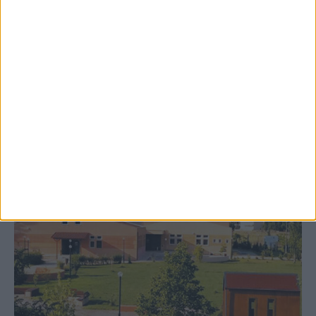
8 Αυγούστου 2026, 9:41 πμ
Δωρεά ακινήτου και μελέτης για τη
δημιουργία «Κειμηλιοαρχείου» στη
Ρεντίνα
ΚΑΡΔΙΤΣΑ