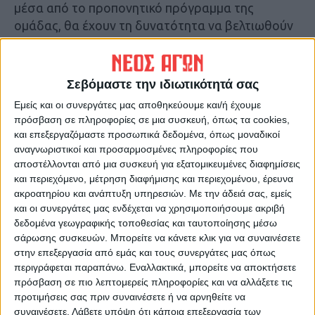
μέσα από το προπονητικό πρόγραμμα της
ομάδας, θα έχουν τη δυνατότητα να βελτιωθούν
και να αποκτήσουν ρόλο στο υψηλό επίπεδο της
A2 Εθνικής.
Καλωσορίζουμε το Γιώργο στην οικογένεια του
Σεβόμαστε την ιδιωτικότητά σας
Α.Σ.Καρδίτσας και του ευχόμαστε υγεία, δύναμη
Εμείς και οι συνεργάτες μας αποθηκεύουμε και/ή έχουμε
και επιτυχίες με την ομάδα μας.”
πρόσβαση σε πληροφορίες σε μια συσκευή, όπως τα cookies,
και επεξεργαζόμαστε προσωπικά δεδομένα, όπως μοναδικοί
Τελευταίες Ειδήσεις Σήμερα
αναγνωριστικοί και προσαρμοσμένες πληροφορίες που
αποστέλλονται από μια συσκευή για εξατομικευμένες διαφημίσεις
και περιεχόμενο, μέτρηση διαφήμισης και περιεχομένου, έρευνα
Ακολούθησε την εφημερίδα ΝΕΟΣ
ακροατηρίου και ανάπτυξη υπηρεσιών.
Με την άδειά σας, εμείς
ΑΓΩΝ στο Google News!
και οι συνεργάτες μας ενδέχεται να χρησιμοποιήσουμε ακριβή
δεδομένα γεωγραφικής τοποθεσίας και ταυτοποίησης μέσω
Όλες οι εξελίξεις στην περιοχή της
σάρωσης συσκευών. Μπορείτε να κάνετε κλικ για να συναινέσετε
Καρδίτσας και ευρύτερα της Θεσσαλίας
στην επεξεργασία από εμάς και τους συνεργάτες μας όπως
περιγράφεται παραπάνω. Εναλλακτικά, μπορείτε να αποκτήσετε
πρόσβαση σε πιο λεπτομερείς πληροφορίες και να αλλάξετε τις
ΠΡΟΗΓΟΥΜΕΝΟ ΑΡΘΡΟ
ΕΠΟΜΕΝΟ ΑΡΘΡΟ
προτιμήσεις σας πριν συναινέσετε ή να αρνηθείτε να
Κορωνοϊός: Έσπασαν το
46ο ΦΕΣΤΙΒΑΛ ΚΝΕ-
συναινέσετε.
Λάβετε υπόψη ότι κάποια επεξεργασία των