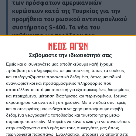
των πρόσφατων αμερικανικών
κυρώσεων κατά της Τουρκίας για την
προμήθεια του ρωσικού αντιπυραυλικού
συστήματος S-400. Τα νέα του
καθήκοντα ως προέδρου του
νομοθετικού οργάνου, που εποπτεύει
την εξωτερική πολιτική των ΗΠΑ, τον
Σεβόμαστε την ιδιωτικότητά σας
καθιστούν εκ των πραγμάτων βασικό
Εμείς και οι συνεργάτες μας αποθηκεύουμε και/ή έχουμε
αξιωματούχο της προεδρίας Μπάιντεν
πρόσβαση σε πληροφορίες σε μια συσκευή, όπως τα cookies,
προσδίδοντάς του ρυθμιστικό ρόλο στη
και επεξεργαζόμαστε προσωπικά δεδομένα, όπως μοναδικοί
αναγνωριστικοί και προσαρμοσμένες πληροφορίες που
διαμόρφωση της αμερικανικής
αποστέλλονται από μια συσκευή για εξατομικευμένες διαφημίσεις
διπλωματίας.
και περιεχόμενο, μέτρηση διαφήμισης και περιεχομένου, έρευνα
ακροατηρίου και ανάπτυξη υπηρεσιών.
Με την άδειά σας, εμείς
και οι συνεργάτες μας ενδέχεται να χρησιμοποιήσουμε ακριβή
Τελευταίες Ειδήσεις Σήμερα
δεδομένα γεωγραφικής τοποθεσίας και ταυτοποίησης μέσω
σάρωσης συσκευών. Μπορείτε να κάνετε κλικ για να συναινέσετε
στην επεξεργασία από εμάς και τους συνεργάτες μας όπως
Ακολούθησε την εφημερίδα ΝΕΟΣ
περιγράφεται παραπάνω. Εναλλακτικά, μπορείτε να αποκτήσετε