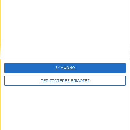
ΔΙΕΘΝΗ
Στην ισπανική κυβέρνηση ρίχνει την
ευθύνη το Μαρόκο για τη μαζική εισβολή
ΣΥΜΦΩΝΩ
στη Θέουτα
ΠΕΡΙΣΣΟΤΕΡΕΣ ΕΠΙΛΟΓΕΣ
ΘΕΣΣΑΛΙΑ FM