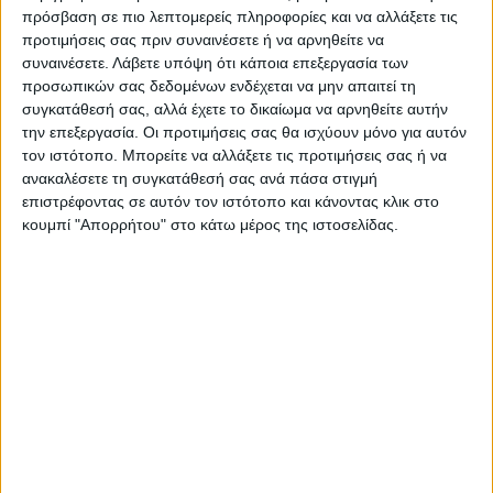
ΑΓΩΝ στο Google News!
πρόσβαση σε πιο λεπτομερείς πληροφορίες και να αλλάξετε τις
προτιμήσεις σας πριν συναινέσετε ή να αρνηθείτε να
Όλες οι εξελίξεις στην περιοχή της
συναινέσετε.
Λάβετε υπόψη ότι κάποια επεξεργασία των
Καρδίτσας και ευρύτερα της Θεσσαλίας
προσωπικών σας δεδομένων ενδέχεται να μην απαιτεί τη
συγκατάθεσή σας, αλλά έχετε το δικαίωμα να αρνηθείτε αυτήν
την επεξεργασία. Οι προτιμήσεις σας θα ισχύουν μόνο για αυτόν
ΠΡΟΗΓΟΥΜΕΝΟ ΑΡΘΡΟ
ΕΠΟΜΕΝΟ ΑΡΘΡΟ
τον ιστότοπο. Μπορείτε να αλλάξετε τις προτιμήσεις σας ή να
«Συναγερμός» στις τοπικές
Eπιβίωσε από το «τρένο του
ανακαλέσετε τη συγκατάθεσή σας ανά πάσα στιγμή
αρχές για τις μεγάλες
θανάτου» και έχασε τη ζωή
επιστρέφοντας σε αυτόν τον ιστότοπο και κάνοντας κλικ στο
ποσότητες βροχής στον
του από τον κορωνοϊό
κουμπί "Απορρήτου" στο κάτω μέρος της ιστοσελίδας.
ορεινό όγκο
ΝΕΟΣ ΑΓΩΝ