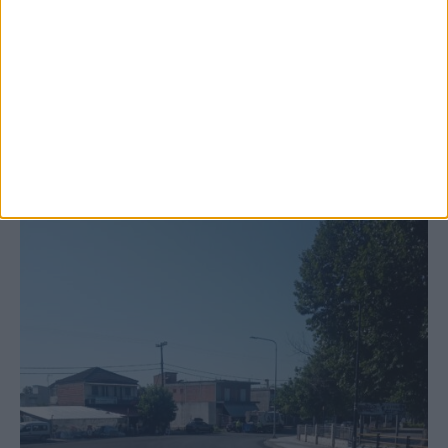
Ξεκινά η κατεδάφιση ετοιμόρροπων
κτιρίων σε Αγναντερό και Ριζοβούνι
ΚΑΡΔΙΤΣΑ