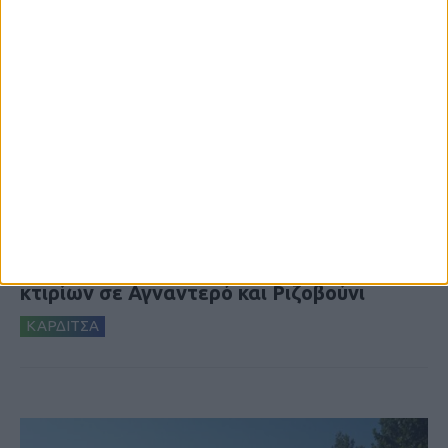
6 Αυγούστου 2026, 10:11 πμ
Ξεκινά η κατεδάφιση ετοιμόρροπων
κτιρίων σε Αγναντερό και Ριζοβούνι
ΚΑΡΔΙΤΣΑ