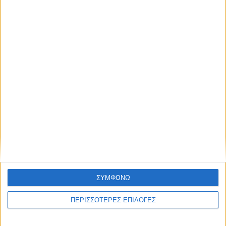
Ο Αετός Καλλιφωνίου ...επέστρεψε!
(Φωτό+Βίντεο)
ΣΥΜΦΩΝΩ
ΠΕΡΙΣΣΟΤΕΡΕΣ ΕΠΙΛΟΓΕΣ
ΑΘΛΗΤΙΚΑ