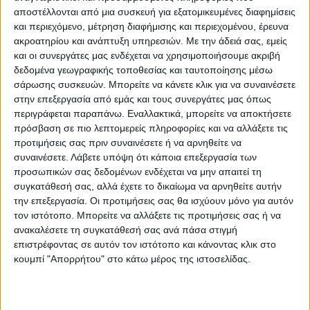
αποστέλλονται από μια συσκευή για εξατομικευμένες διαφημίσεις
ΜΕ ΕΝΑ ΟΝΕΙΡΟ ΤΡΕΛΟ…
και περιεχόμενο, μέτρηση διαφήμισης και περιεχομένου, έρευνα
Η Αναγέννηση με μια εκπληκτική παρουσία
ακροατηρίου και ανάπτυξη υπηρεσιών.
Με την άδειά σας, εμείς
στη διοργάνωση κατάφερε να μπει στην
και οι συνεργάτες μας ενδέχεται να χρησιμοποιήσουμε ακριβή
δεδομένα γεωγραφικής τοποθεσίας και ταυτοποίησης μέσω
κλήρωση των “8” ως η μοναδική ομάδα της
σάρωσης συσκευών. Μπορείτε να κάνετε κλικ για να συναινέσετε
super league 2 ανάμεσα σε επτά της πρώτης
στην επεξεργασία από εμάς και τους συνεργάτες μας όπως
εθνικής.
περιγράφεται παραπάνω. Εναλλακτικά, μπορείτε να αποκτήσετε
πρόσβαση σε πιο λεπτομερείς πληροφορίες και να αλλάξετε τις
προτιμήσεις σας πριν συναινέσετε ή να αρνηθείτε να
Μόνο και μόνο αυτό το γεγονός την έχει
συναινέσετε.
Λάβετε υπόψη ότι κάποια επεξεργασία των
καταστήσει επίκεντρο του πανελλήνιου
προσωπικών σας δεδομένων ενδέχεται να μην απαιτεί τη
ενδιαφέροντος και φυσικά σημερα, όποιο κι
συγκατάθεσή σας, αλλά έχετε το δικαίωμα να αρνηθείτε αυτήν
την επεξεργασία. Οι προτιμήσεις σας θα ισχύουν μόνο για αυτόν
αν θα είναι το αποτέλεσμα του αγώνα, θα
τον ιστότοπο. Μπορείτε να αλλάξετε τις προτιμήσεις σας ή να
διασφαλίσει αναφορές σε περίοπτη θέση
ανακαλέσετε τη συγκατάθεσή σας ανά πάσα στιγμή
από το σύνολο των μέσων μαζικής
επιστρέφοντας σε αυτόν τον ιστότοπο και κάνοντας κλικ στο
νεημέρωσης της χώρας!
κουμπί "Απορρήτου" στο κάτω μέρος της ιστοσελίδας.
Οι “κιτρινόμαυροι” όμως έχουν σχεδιαστεί