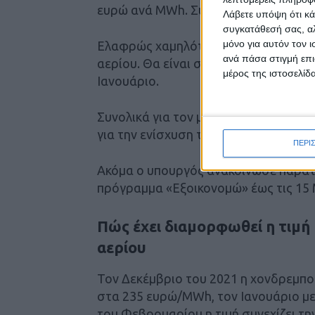
ευρώ ανά MWh. Συνολικά το όφελος γ
Λάβετε υπόψη ότι κά
συγκατάθεσή σας, αλ
μόνο για αυτόν τον 
Ελαφρώς χαμηλότερη θα είναι η επιχο
ανά πάσα στιγμή επι
αερίου. Θα είναι στα 20 ευρώ ανά MW
μέρος της ιστοσελίδα
Ιανουάριο.
Συνολικά για τον μήνα Φεβρουάριο η
για την ενίσχυση των νοικοκυριών.
ΠΕΡΙ
Ακόμα ο υπουργός ανακοίνωσε παράτα
πρόγραμμα «Εξοικονομώ» έως τις 15 
Πώς έχει διαμορφωθεί η τιμή 
αερίου
Τον Δεκέμβριο του 2021 η χονδρεμπο
στα 235 ευρώ/ΜWh, τον Ιανουάριο με
του Φεβρουαρίου η τιμή συνεχίζει τ