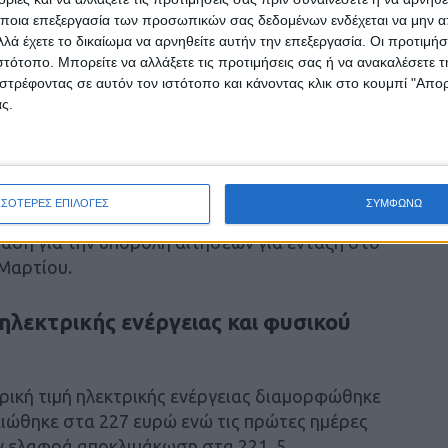
ια τα νοικοκυριά ανέρχεται σε 40 ευρώ
ποια επεξεργασία των προσωπικών σας δεδομένων ενδέχεται να μην απ
λά έχετε το δικαίωμα να αρνηθείτε αυτήν την επεξεργασία. Οι προτιμήσ
ιστότοπο. Μπορείτε να αλλάξετε τις προτιμήσεις σας ή να ανακαλέσετε
ρήγηση για τα μη οικιακά τιμολόγια φυσικού
στρέφοντας σε αυτόν τον ιστότοπο και κάνοντας κλικ στο κουμπί "Απ
h για όλους τους παρόχους αντί για 30 τον
ς.
 κυβέρνηση θα διαθέσει 350 εκατομμύρια ευρώ
ΣΣΟΤΕΡΕΣ ΕΠΙΛΟΓΕΣ
ΣΥΜΦΩΝΩ
ση για την υποβολή αιτήσεων για ένταξη στο
Μαρτίου.
ηλεκτρικής ενέργειας και φυσικού
ρική τιμή ηλεκτρικής ενέργειας διαμορφώθηκε
ιώθηκε στα 227 ευρώ ενώ τις πρώτες ημέρες
ην ελαφρά αποκλιμάκωση στα 221, 5