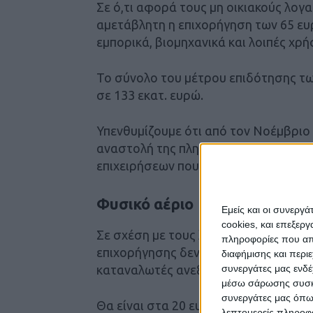
Σε ό,τι αφορά τους μη οικιακούς λο
αμετάβλητη η επιχορήγηση των 65 ε
εμπορικά, βιομηχανικά και λοιπές χρή
Το σύνολο του μέτρου επιδότησης τω
σε 133 εκατ. ευρώ.
Υπενθυμίζουμε ότι από τον Νοέμβριο 
αναστολή της πληρωμής Υπηρεσιών Κο
επιχειρήσεων που είναι συνδεδεμένε
Φυσικό αέριο
Εμείς και οι συνεργ
cookies, και επεξε
Σε σχέση με τους λογαριασμούς φυσι
πληροφορίες που απο
επιχορήγησης δεν θα αλλάξει τον Φε
διαφήμισης και περι
καταναλωτές ανεξαρτήτως εισοδήματο
συνεργάτες μας ενδέ
μέσω σάρωσης συσκευ
συνεργάτες μας όπω
Θα είναι στα 20 ευρώ ανά MWh, όπως
λεπτομερείς πληροφορ