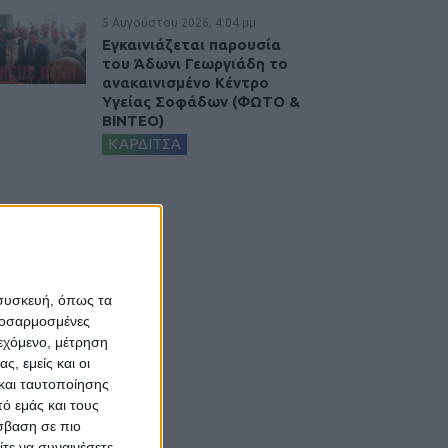
5 Αυγούστου 2026, 4:04 μμ
Εγκαινιάζεται παρουσία
του Άδωνι Γεωργιάδη το
ανακαινισμένο Κέντρο
Υγείας Σοφάδων (ΦΩΤΟ &
ΒΙΝΤΕΟ)
ΚΑΡΔΙΤΣΑ
 συσκευή, όπως τα
προσαρμοσμένες
ιεχόμενο, μέτρηση
ς, εμείς και οι
και ταυτοποίησης
ό εμάς και τους
σβαση σε πιο
τε να συναινέσετε.