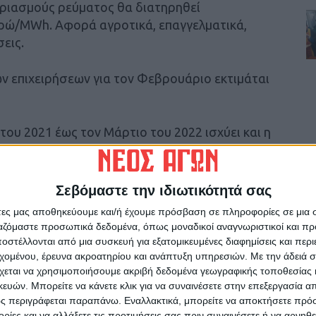
γαριασμούς ρεύματος θα διατηρηθεί
υρώ/MWh. Αφορά αγροτικά, επαγγελματικά,
σεις.
ν επιχειρήσεων για τον Φεβρουάριο εκτιμάται
του 2021 έως τον Μάρτιο του 2022 ισχύει και η
ινής Ωφέλειας (ΥΚΩ) για τη στήριξη των
ς στη Μέση Τάση.
Σεβόμαστε την ιδιωτικότητά σας
άτες μας αποθηκεύουμε και/ή έχουμε πρόσβαση σε πληροφορίες σε μια
ργαζόμαστε προσωπικά δεδομένα, όπως μοναδικοί αναγνωριστικοί και 
κού αερίου, το ύψος της κρατικής
στέλλονται από μια συσκευή για εξατομικευμένες διαφημίσεις και περ
βρουάριο.Αφορά σε 540.000 οικιακούς
εχομένου, έρευνα ακροατηρίου και ανάπτυξη υπηρεσιών.
Με την άδειά σα
ς, μεγέθους κατοικίας ή παρόχου.
χεται να χρησιμοποιήσουμε ακριβή δεδομένα γεωγραφικής τοποθεσίας 
ών. Μπορείτε να κάνετε κλικ για να συναινέσετε στην επεξεργασία απ
ς περιγράφεται παραπάνω. Εναλλακτικά, μπορείτε να αποκτήσετε πρό
 και η έκπτωση της ΔΕΠΑ Εμπορίας στα 20
ίες και να αλλάξετε τις προτιμήσεις σας πριν συναινέσετε ή να αρνηθεί