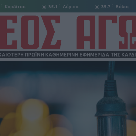
C
C
C
Καρδίτσα
35.1
Λάρισα
35.7
Βόλος
ΧΑΙΟΤΕΡΗ ΠΡΩΪΝΗ ΚΑΘΗΜΕΡΙΝΗ ΕΦΗΜΕΡΙΔΑ ΤΗΣ ΚΑΡΔ
ΝΕΟΣ
ΑΓΩΝ