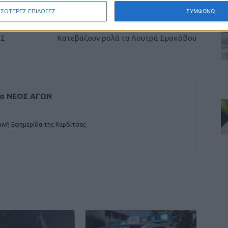
ΣΣΟΤΕΡΕΣ ΕΠΙΛΟΓΕΣ
ΣΥΜΦΩΝΩ
ΕΠΟΜΕΝΟ ΑΡΘΡΟ
ΕΣ
Κατεβάζουν ρολά τα Λουτρά Σμοκόβου
δα ΝΕΟΣ ΑΓΩΝ
ινή Εφημερίδα της Καρδίτσας