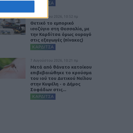
ΚΑΡΔΙΤΣΑ
7 Αυγούστου 2026, 10:52 πμ
Θετικό το εμπορικό
ισοζύγιο στη Θεσσαλία, με
την Καρδίτσα όμως ουραγό
στις εξαγωγές (πίνακες)
ΚΑΡΔΙΤΣΑ
7 Αυγούστου 2026, 10:21 πμ
Μετά από θάνατο κατοίκου
επιβεβαιώθηκε το κρούσμα
του ιού του Δυτικού Νείλου
στην Κυψέλη - ο Δήμος
Σοφάδων στις...
ΚΑΡΔΙΤΣΑ