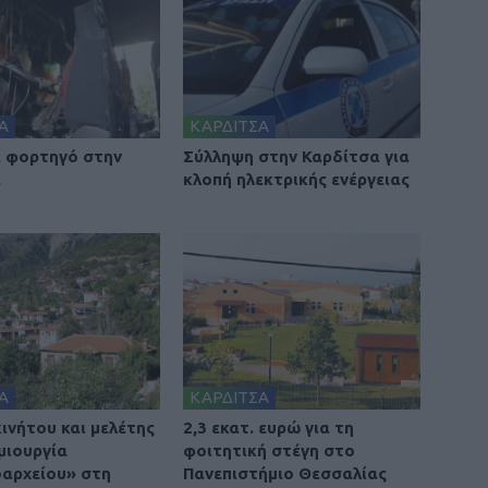
Α
ΚΑΡΔΙΤΣΑ
 φορτηγό στην
Σύλληψη στην Καρδίτσα για
α
κλοπή ηλεκτρικής ενέργειας
Α
ΚΑΡΔΙΤΣΑ
ινήτου και μελέτης
2,3 εκατ. ευρώ για τη
μιουργία
φοιτητική στέγη στο
οαρχείου» στη
Πανεπιστήμιο Θεσσαλίας