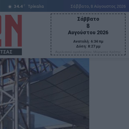
C
34.4
Τρίκαλα
Σάββατο, 8 Αύγουστος 2026
Σάββατο
8
Αυγούστου 2026
Ανατολή:
6:34 πμ
Δύση:
8:27 μμ
ΙΤΣΑΣ
Αιμιλιανού ομολογήτου, Μύρωνος Κρήτης