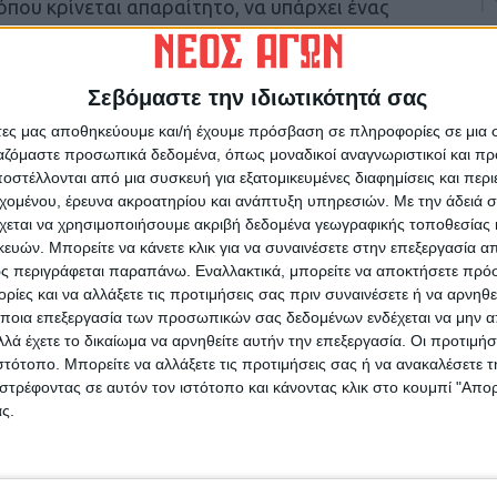
όπου κρίνεται απαραίτητο, να υπάρχει ένας
 άδεια.
Νοσοκομείο συνοδών που παρουσιάζουν
Σεβόμαστε την ιδιωτικότητά σας
οίμωξης ανώτερου αναπνευστικού (πυρετός,
άτες μας αποθηκεύουμε και/ή έχουμε πρόσβαση σε πληροφορίες σε μια
γαλγία, ρινική καταρροή).
ργαζόμαστε προσωπικά δεδομένα, όπως μοναδικοί αναγνωριστικοί και 
στέλλονται από μια συσκευή για εξατομικευμένες διαφημίσεις και περ
ρος για την εφαρμογή των προφυλάξεων
εχομένου, έρευνα ακροατηρίου και ανάπτυξη υπηρεσιών.
Με την άδειά σα
χεται να χρησιμοποιήσουμε ακριβή δεδομένα γεωγραφικής τοποθεσίας 
ών. Μπορείτε να κάνετε κλικ για να συναινέσετε στην επεξεργασία απ
ς περιγράφεται παραπάνω. Εναλλακτικά, μπορείτε να αποκτήσετε πρό
 υποδείξεις του προσωπικού του Νοσοκομείου.
ίες και να αλλάξετε τις προτιμήσεις σας πριν συναινέσετε ή να αρνηθεί
ποια επεξεργασία των προσωπικών σας δεδομένων ενδέχεται να μην απ
λά έχετε το δικαίωμα να αρνηθείτε αυτήν την επεξεργασία. Οι προτιμήσ
ιστότοπο. Μπορείτε να αλλάξετε τις προτιμήσεις σας ή να ανακαλέσετε
στρέφοντας σε αυτόν τον ιστότοπο και κάνοντας κλικ στο κουμπί "Απ
ς.
ρίδα ΝΕΟΣ ΑΓΩΝ στο Google News!
οχή της Καρδίτσας και ευρύτερα της Θεσσαλίας