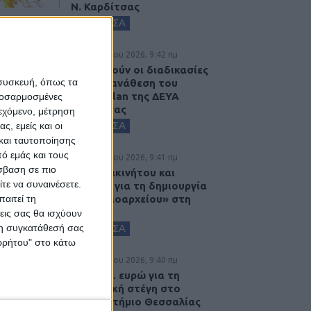
Ν. Καρδίτσας
ΚΑΡΔΙΤΣΑ
8 Αυγούστου 2026, 9:42 πμ
Προχωρούν οι διαδικασίες
 συσκευή, όπως τα
για την ανάθεση του
masterplan της ΔΕΥΑ
προσαρμοσμένες
Καρδίτσας
ιεχόμενο, μέτρηση
ΚΑΡΔΙΤΣΑ
ς, εμείς και οι
και ταυτοποίησης
ό εμάς και τους
8 Αυγούστου 2026, 9:41 πμ
σβαση σε πιο
Δωρεά ακινήτου και
τε να συναινέσετε.
μελέτης για τη δημιουργία
«Κειμηλιοαρχείου» στη
αιτεί τη
Ρεντίνα
εις σας θα ισχύουν
ΚΑΡΔΙΤΣΑ
 τη συγκατάθεσή σας
ορρήτου" στο κάτω
8 Αυγούστου 2026, 9:40 πμ
2,3 εκατ. ευρώ για τη
φοιτητική στέγη στο
Πανεπιστήμιο Θεσσαλίας