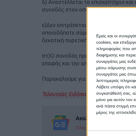
δ) Αναστέλλεται το επισκεπτήριο και 
συνοδός στον οποίο θα δίδεται ειδική
ε)Δεν επιτρέπεται η παραμονή στο 
οποιοδήποτε σύμπτωμα ενδεικτικό λ
Εμείς και οι συνεργ
δεκατική πυρετική κίνηση, βήχα,φαρυγ
cookies, και επεξε
πληροφορίες που απο
στ)Ο συνοδός πρέπει να είναι ενήμε
διαφήμισης και περι
συνεργάτες μας ενδέ
επαφής και την απολύμανση χεριών.
μέσω σάρωσης συσκευ
συνεργάτες μας όπω
Παρακαλούμε για τη συνεργασία στις
λεπτομερείς πληροφορ
Λάβετε υπόψη ότι κά
συγκατάθεσή σας, αλ
Τελευταίες Ειδήσεις Σήμερα
μόνο για αυτόν τον 
ανά πάσα στιγμή επι
μέρος της ιστοσελίδα
Ακολούθησε την εφημε
Όλες οι εξελίξεις στην περι