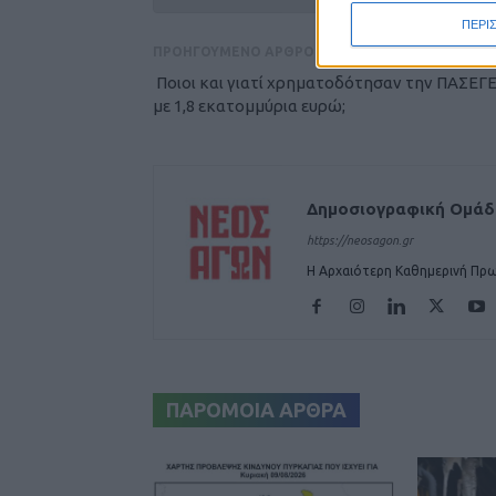
ΠΕΡΙ
ΠΡΟΗΓΟΥΜΕΝΟ ΑΡΘΡΟ
Ποιοι και γιατί χρηματοδότησαν την ΠΑΣΕΓ
με 1,8 εκατομμύρια ευρώ;
Δημοσιογραφική Ομά
https://neosagon.gr
Η Αρχαιότερη Καθημερινή Πρω
ΠΑΡΟΜΟΙΑ ΑΡΘΡΑ