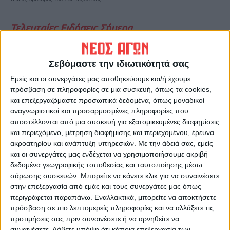
Τελευταίες Ειδήσεις Σήμερα
Σεβόμαστε την ιδιωτικότητά σας
Ακολούθησε την εφημερίδα ΝΕΟΣ
ΑΓΩΝ στο Google News!
Εμείς και οι συνεργάτες μας αποθηκεύουμε και/ή έχουμε
πρόσβαση σε πληροφορίες σε μια συσκευή, όπως τα cookies,
Όλες οι εξελίξεις στην περιοχή της
και επεξεργαζόμαστε προσωπικά δεδομένα, όπως μοναδικοί
Καρδίτσας και ευρύτερα της Θεσσαλίας
αναγνωριστικοί και προσαρμοσμένες πληροφορίες που
αποστέλλονται από μια συσκευή για εξατομικευμένες διαφημίσεις
και περιεχόμενο, μέτρηση διαφήμισης και περιεχομένου, έρευνα
ΠΡΟΗΓΟΥΜΕΝΟ ΑΡΘΡΟ
ΕΠΟΜΕΝΟ ΑΡΘΡΟ
ακροατηρίου και ανάπτυξη υπηρεσιών.
Με την άδειά σας, εμείς
60 χρόνια από το ναυάγιο της
Όταν η Αναγέννηση τους
και οι συνεργάτες μας ενδέχεται να χρησιμοποιήσουμε ακριβή
λίμνης Πλαστήρα
άφηνε στον... τόπο!!!
δεδομένα γεωγραφικής τοποθεσίας και ταυτοποίησης μέσω
σάρωσης συσκευών. Μπορείτε να κάνετε κλικ για να συναινέσετε
στην επεξεργασία από εμάς και τους συνεργάτες μας όπως
περιγράφεται παραπάνω. Εναλλακτικά, μπορείτε να αποκτήσετε
πρόσβαση σε πιο λεπτομερείς πληροφορίες και να αλλάξετε τις
προτιμήσεις σας πριν συναινέσετε ή να αρνηθείτε να
συναινέσετε.
Λάβετε υπόψη ότι κάποια επεξεργασία των