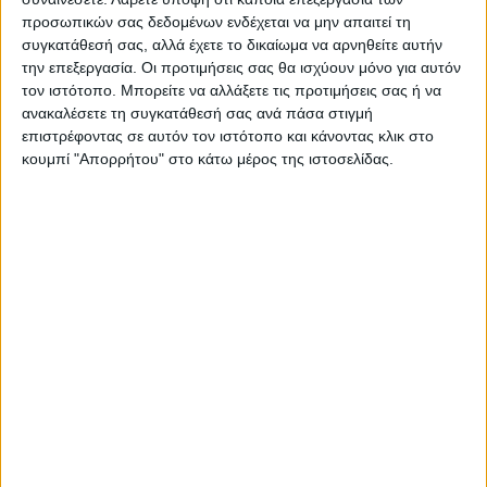
προσωπικών σας δεδομένων ενδέχεται να μην απαιτεί τη
συγκατάθεσή σας, αλλά έχετε το δικαίωμα να αρνηθείτε αυτήν
την επεξεργασία. Οι προτιμήσεις σας θα ισχύουν μόνο για αυτόν
Δημοσιογραφική Ομάδα ΝΕΟΣ ΑΓΩΝ
τον ιστότοπο. Μπορείτε να αλλάξετε τις προτιμήσεις σας ή να
https://neosagon.gr
ανακαλέσετε τη συγκατάθεσή σας ανά πάσα στιγμή
Η Αρχαιότερη Καθημερινή Πρωινή Εφημερίδα της Καρδίτσας
επιστρέφοντας σε αυτόν τον ιστότοπο και κάνοντας κλικ στο
κουμπί "Απορρήτου" στο κάτω μέρος της ιστοσελίδας.
ΠΑΡΟΜΟΙΑ ΑΡΘΡΑ