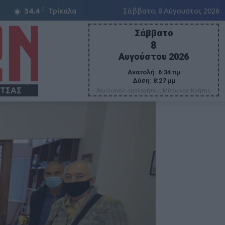
C
34.4
Τρίκαλα
Σάββατο, 8 Αύγουστος 2026
Σάββατο
8
Αυγούστου 2026
Ανατολή:
6:34 πμ
Δύση:
8:27 μμ
ΙΤΣΑΣ
Αιμιλιανού ομολογήτου, Μύρωνος Κρήτης