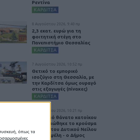
Ρεντίνα
ΚΑΡΔΙΤΣΑ
8 Αυγούστου 2026, 9:40 πμ
2,3 εκατ. ευρώ για τη
φοιτητική στέγη στο
Πανεπιστήμιο Θεσσαλίας
ΚΑΡΔΙΤΣΑ
7 Αυγούστου 2026, 10:52 πμ
Θετικό το εμπορικό
ισοζύγιο στη Θεσσαλία, με
την Καρδίτσα όμως ουραγό
στις εξαγωγές (πίνακες)
ΚΑΡΔΙΤΣΑ
7 Αυγούστου 2026, 10:21 πμ
Μετά από θάνατο κατοίκου
επιβεβαιώθηκε το κρούσμα
του ιού του Δυτικού Νείλου
 συσκευή, όπως τα
στην Κυψέλη - ο Δήμος
προσαρμοσμένες