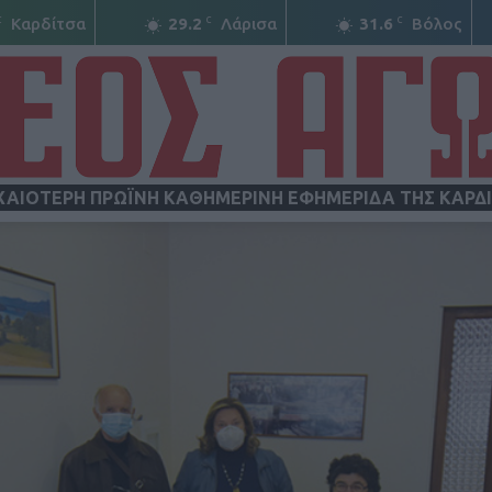
C
C
C
Καρδίτσα
29.2
Λάρισα
31.6
Βόλος
ΧΑΙΟΤΕΡΗ ΠΡΩΪΝΗ ΚΑΘΗΜΕΡΙΝΗ ΕΦΗΜΕΡΙΔΑ ΤΗΣ ΚΑΡΔ
ΝΕΟΣ
ΑΓΩΝ