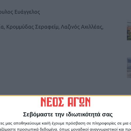
ουλος Ευάγγελος
α, Κρομμύδας Σεραφείμ, Λαζινός Αχιλλέας,
 την αποχώρηση από το Δ.Σ. του εμβληματικού
Σεβόμαστε την ιδιωτικότητά σας
ετών, Ηλία Τσίγκα, αφού θεώρησε ότι το
τά από πολλά χρόνια συνεχόμενης προσφοράς
άτες μας αποθηκεύουμε και/ή έχουμε πρόσβαση σε πληροφορίες σε μια
ργαζόμαστε προσωπικά δεδομένα, όπως μοναδικοί αναγνωριστικοί και 
ΑμεΑ, ήρθε η ώρα της αποχώρησης.