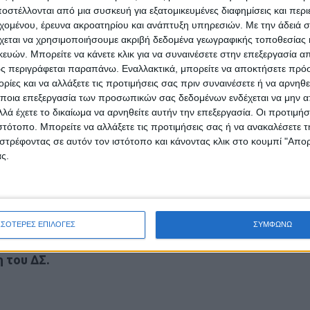
στέλλονται από μια συσκευή για εξατομικευμένες διαφημίσεις και περ
εχομένου, έρευνα ακροατηρίου και ανάπτυξη υπηρεσιών.
Με την άδειά σα
 πολλές φορές εκτός ορίων, μια
χεται να χρησιμοποιήσουμε ακριβή δεδομένα γεωγραφικής τοποθεσίας 
ιρία, γνώση και προσφορά που χάραξαν μια
ών. Μπορείτε να κάνετε κλικ για να συναινέσετε στην επεξεργασία απ
αι τις αξίες μας, μια διαδρομή ζωής που μας
ς περιγράφεται παραπάνω. Εναλλακτικά, μπορείτε να αποκτήσετε πρό
ίες και να αλλάξετε τις προτιμήσεις σας πριν συναινέσετε ή να αρνηθεί
 Με πυξίδα την αγάπη, το πάθος και την
ποια επεξεργασία των προσωπικών σας δεδομένων ενδέχεται να μην απ
αγωνιστήκαμε να κρατήσουμε ψηλά την σημαία
λά έχετε το δικαίωμα να αρνηθείτε αυτήν την επεξεργασία. Οι προτιμήσ
ι αντίξοες συνθήκες. Επειδή όλα όμως στη ζωή
ιστότοπο. Μπορείτε να αλλάξετε τις προτιμήσεις σας ή να ανακαλέσετε
κάποιος αφήνει ένα έργο και κάποιος άλλος το
στρέφοντας σε αυτόν τον ιστότοπο και κάνοντας κλικ στο κουμπί "Απ
Σ., σαν ενδιάμεσος κρίκος στην αέναη πορεία των
ς.
τα χέρια μας τη συνέχεια του έργου του
ς ιδέες και ενωτικό πνεύμα να συνεχίσουμε την
α εξαιρετικά δύσκολη συγκυρία.
ΣΣΟΤΕΡΕΣ ΕΠΙΛΟΓΕΣ
ΣΥΜΦΩΝΩ
 αγαστή συμπόρευση και συνεργασία. Εις το
 του ΔΣ.