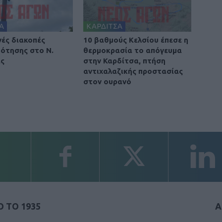
Α
ΚΑΡΔΙΤΣΑ
ές διακοπές
10 βαθμούς Κελσίου έπεσε η
ότησης στο Ν.
θερμοκρασία το απόγευμα
ας
στην Καρδίτσα, πτήση
αντιχαλαζικής προστασίας
στον ουρανό
 ΤΟ 1935
Α