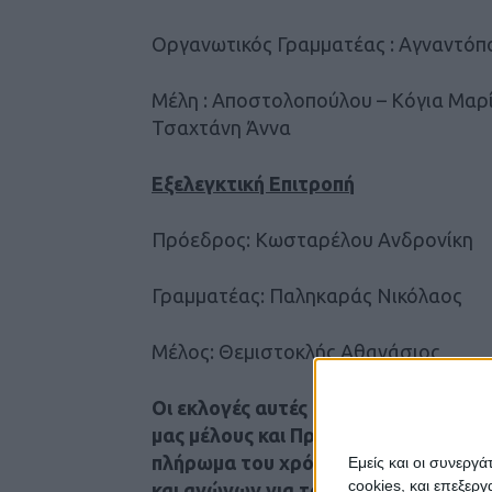
Οργανωτικός Γραμματέας : Αγναντόπ
Μέλη : Αποστολοπούλου – Κόγια Μαρί
Τσαχτάνη Άννα
Εξελεγκτική Επιτροπή
Πρόεδρος: Κωσταρέλου Ανδρονίκη
Γραμματέας: Παληκαράς Νικόλαος
Μέλος: Θεμιστοκλής Αθανάσιος
Οι εκλογές αυτές σημαδεύτηκαν από
μας μέλους και Προέδρου επί σειρά 
πλήρωμα του χρόνου έφτασε και με
Εμείς και οι συνεργ
cookies, και επεξε
και αγώνων για τα δικαιώματα των 