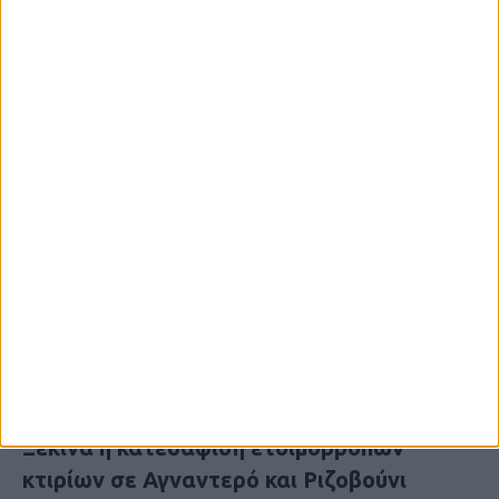
6 Αυγούστου 2026, 10:11 πμ
Ξεκινά η κατεδάφιση ετοιμόρροπων
κτιρίων σε Αγναντερό και Ριζοβούνι