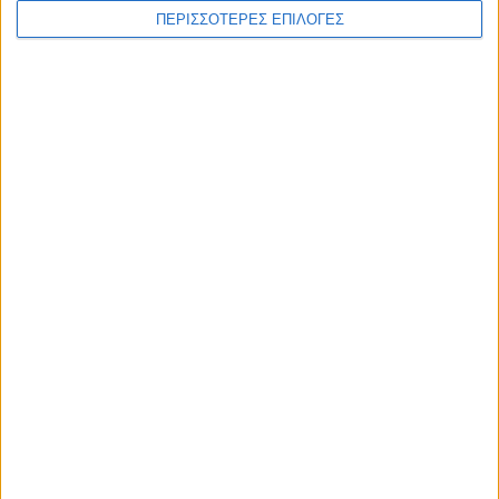
ΠΕΡΙΣΣΟΤΕΡΕΣ ΕΠΙΛΟΓΕΣ
ΑΘΛΗΤΙΚΑ
Επέστρεψε ο Φράνσις Οκόρο στον ΑΣΚ!