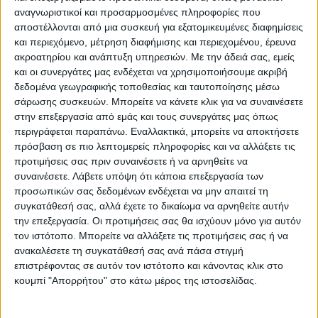
αναγνωριστικοί και προσαρμοσμένες πληροφορίες που
TA ΑΠΟΤΕΛΕΣΜΑΤΑ
αποστέλλονται από μια συσκευή για εξατομικευμένες διαφημίσεις
και περιεχόμενο, μέτρηση διαφήμισης και περιεχομένου, έρευνα
Αναλυτικά τα αποτελέσματα της 11ης
ακροατηρίου και ανάπτυξη υπηρεσιών.
Με την άδειά σας, εμείς
αγωνιστικής στον 3ο όμιλο της Γ’ Εθνικής:
και οι συνεργάτες μας ενδέχεται να χρησιμοποιήσουμε ακριβή
δεδομένα γεωγραφικής τοποθεσίας και ταυτοποίησης μέσω
σάρωσης συσκευών. Μπορείτε να κάνετε κλικ για να συναινέσετε
ΠΟ Φήκης – Νέα Αρτάκη 1-3
στην επεξεργασία από εμάς και τους συνεργάτες μας όπως
περιγράφεται παραπάνω. Εναλλακτικά, μπορείτε να αποκτήσετε
πρόσβαση σε πιο λεπτομερείς πληροφορίες και να αλλάξετε τις
Ηρακλής Λάρισας – ΑΟ Υπάτου 0-1
προτιμήσεις σας πριν συναινέσετε ή να αρνηθείτε να
συναινέσετε.
Λάβετε υπόψη ότι κάποια επεξεργασία των
ΠΟ Ελασσόνας – Εθνικός Νέου Κεραμιδίου
προσωπικών σας δεδομένων ενδέχεται να μην απαιτεί τη
2-1
συγκατάθεσή σας, αλλά έχετε το δικαίωμα να αρνηθείτε αυτήν
την επεξεργασία. Οι προτιμήσεις σας θα ισχύουν μόνο για αυτόν
τον ιστότοπο. Μπορείτε να αλλάξετε τις προτιμήσεις σας ή να
ΑΤΡΟΜΗΤΟΣ ΠΑΛΑΜΑ – Αμβρυσσέας
ανακαλέσετε τη συγκατάθεσή σας ανά πάσα στιγμή
Διστόμου 2-1
επιστρέφοντας σε αυτόν τον ιστότοπο και κάνοντας κλικ στο
κουμπί "Απορρήτου" στο κάτω μέρος της ιστοσελίδας.
Θησέας Αγριάς – Δήμητρα Ευξεινούπολης 2-