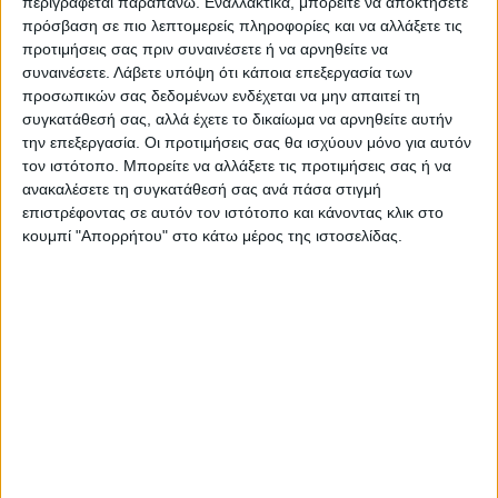
ο θάνατός του.
περιγράφεται παραπάνω. Εναλλακτικά, μπορείτε να αποκτήσετε
πρόσβαση σε πιο λεπτομερείς πληροφορίες και να αλλάξετε τις
προτιμήσεις σας πριν συναινέσετε ή να αρνηθείτε να
Τελευταίες Ειδήσεις Σήμερα
συναινέσετε.
Λάβετε υπόψη ότι κάποια επεξεργασία των
προσωπικών σας δεδομένων ενδέχεται να μην απαιτεί τη
συγκατάθεσή σας, αλλά έχετε το δικαίωμα να αρνηθείτε αυτήν
Ακολούθησε την εφημερίδα ΝΕΟΣ
την επεξεργασία. Οι προτιμήσεις σας θα ισχύουν μόνο για αυτόν
ΑΓΩΝ στο Google News!
τον ιστότοπο. Μπορείτε να αλλάξετε τις προτιμήσεις σας ή να
ανακαλέσετε τη συγκατάθεσή σας ανά πάσα στιγμή
Όλες οι εξελίξεις στην περιοχή της
επιστρέφοντας σε αυτόν τον ιστότοπο και κάνοντας κλικ στο
Καρδίτσας και ευρύτερα της Θεσσαλίας
κουμπί "Απορρήτου" στο κάτω μέρος της ιστοσελίδας.
ΠΡΟΗΓΟΥΜΕΝΟ ΑΡΘΡΟ
ΕΠΟΜΕΝΟ ΑΡΘΡΟ
176 νέες μολύνσεις στο Ν.
«Παγώνει» για μία εβδομάδα
Καρδίτσας, 24.246 στη χώρα
ακόμη η επιστροφή των
φιλάθλων