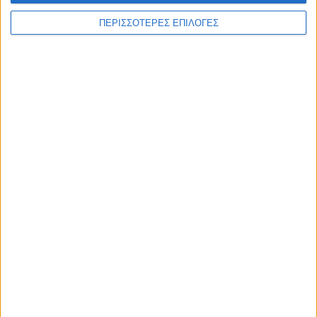
ΠΕΡΙΣΣΟΤΕΡΕΣ ΕΠΙΛΟΓΕΣ
WEB TV
Τροχαίο στο δρόμο Καρδίτσα - Δέλτα