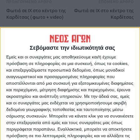
ΠΡΟΗΓΟΥΜΕΝΟ ΑΡΘΡΟ
ΕΠΟΜΕΝΟ ΑΡΘΡΟ
Φωτιά σε ΙΧ στο κέντρο της
Φωτιά σε ΙΧ στο κέντρο της
Καρδίτσας ( φωτο + video)
Καρδίτσας
Σεβόμαστε την ιδιωτικότητά σας
Εμείς και οι συνεργάτες μας αποθηκεύουμε και/ή έχουμε
πρόσβαση σε πληροφορίες σε μια συσκευή, όπως τα cookies,
και επεξεργαζόμαστε προσωπικά δεδομένα, όπως μοναδικοί
αναγνωριστικοί και προσαρμοσμένες πληροφορίες που
ΝΕΟΣ ΑΓΩΝ
αποστέλλονται από μια συσκευή για εξατομικευμένες διαφημίσεις
https://neosagon.gr
και περιεχόμενο, μέτρηση διαφήμισης και περιεχομένου, έρευνα
ακροατηρίου και ανάπτυξη υπηρεσιών.
Με την άδειά σας, εμείς
Η Αρχαιότερη Καθημερινή Πρωινή Εφημερίδα της Καρδίτσας
και οι συνεργάτες μας ενδέχεται να χρησιμοποιήσουμε ακριβή
δεδομένα γεωγραφικής τοποθεσίας και ταυτοποίησης μέσω
σάρωσης συσκευών. Μπορείτε να κάνετε κλικ για να συναινέσετε
στην επεξεργασία από εμάς και τους συνεργάτες μας όπως
περιγράφεται παραπάνω. Εναλλακτικά, μπορείτε να αποκτήσετε
ΠΑΡΟΜΟΙΑ ΑΡΘΡΑ
πρόσβαση σε πιο λεπτομερείς πληροφορίες και να αλλάξετε τις