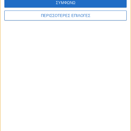
ΣΥΜΦΩΝΩ
ΠΕΡΙΣΣΟΤΕΡΕΣ ΕΠΙΛΟΓΕΣ
WEB TV
Τροχαίο στο δρόμο Καρδίτσα - Δέλτα