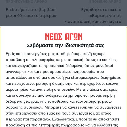
ΠΡΟΗΓΟΥΜΕΝΟ ΑΡΘΡΟ
ΕΠΟΜΕΝΟ ΑΡΘΡΟ
Επιδοτήσεις στο βαμβάκι
Εγκρίθηκε το σχέδιο
μέχρι 40 ευρώ το στρέμμα
«Βορέας» για τις
χιονοπτώσεις και τον παγετό
στο Δήμο Καρδίτσας
Σεβόμαστε την ιδιωτικότητά σας
Εμείς και οι συνεργάτες μας αποθηκεύουμε και/ή έχουμε
πρόσβαση σε πληροφορίες σε μια συσκευή, όπως τα cookies,
και επεξεργαζόμαστε προσωπικά δεδομένα, όπως μοναδικοί
αναγνωριστικοί και προσαρμοσμένες πληροφορίες που
αποστέλλονται από μια συσκευή για εξατομικευμένες διαφημίσεις
και περιεχόμενο, μέτρηση διαφήμισης και περιεχομένου, έρευνα
ΝΕΟΣ ΑΓΩΝ
ακροατηρίου και ανάπτυξη υπηρεσιών.
Με την άδειά σας, εμείς
https://neosagon.gr
και οι συνεργάτες μας ενδέχεται να χρησιμοποιήσουμε ακριβή
Η Αρχαιότερη Καθημερινή Πρωινή Εφημερίδα της Καρδίτσας
δεδομένα γεωγραφικής τοποθεσίας και ταυτοποίησης μέσω
σάρωσης συσκευών. Μπορείτε να κάνετε κλικ για να συναινέσετε
στην επεξεργασία από εμάς και τους συνεργάτες μας όπως
περιγράφεται παραπάνω. Εναλλακτικά, μπορείτε να αποκτήσετε
πρόσβαση σε πιο λεπτομερείς πληροφορίες και να αλλάξετε τις