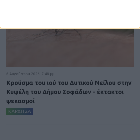
6 Αυγούστου 2026, 7:48 μμ
Κρούσμα του ιού του Δυτικού Νείλου στην
Κυψέλη του Δήμου Σοφάδων - έκτακτοι
ψεκασμοί
ΚΑΡΔΙΤΣΑ