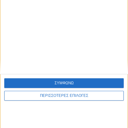
ΠΑΡΟΜΟΙΑ ΑΡΘΡΑ
ΣΥΜΦΩΝΩ
ΠΕΡΙΣΣΟΤΕΡΕΣ ΕΠΙΛΟΓΕΣ
ΔΙΕΘΝΗ
Μαθητής άνοιξε πυρ μέσα σε σχολείο στην
Ταϊλάνδη: Έξι νεκροί, 15 τραυματίες