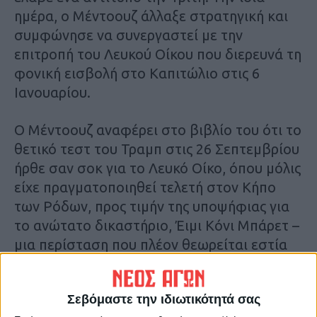
ημέρα, ο Μέντοουζ άλλαξε στρατηγική και
συμφώνησε να συνεργαστεί με την
επιτροπή του Λευκού Οίκου που διερευνά τη
φονική εισβολή στο Καπιτώλιο στις 6
Ιανουαρίου.
Ο Μέντοουζ αναφέρει στο βιβλίο του ότι το
θετικό τεστ του Τραμπ στις 26 Σεπτεμβρίου
ήρθε σαν σοκ για το Λευκό Οίκο, όπου μόλις
είχε πραγματοποιηθεί τελετή στον Κήπο
των Ρόδων, προς τιμήν της υποψήφιας για
το ανώτατο δικαστήριο, Έιμι Κόνι Μπάρετ –
μια περίσταση που πλέον θεωρείται εστία
υπερμετάδοσης του ιού.
Σεβόμαστε την ιδιωτικότητά σας
Παρά το γεγονός ότι ο πρόεδρος «έμοιαζε