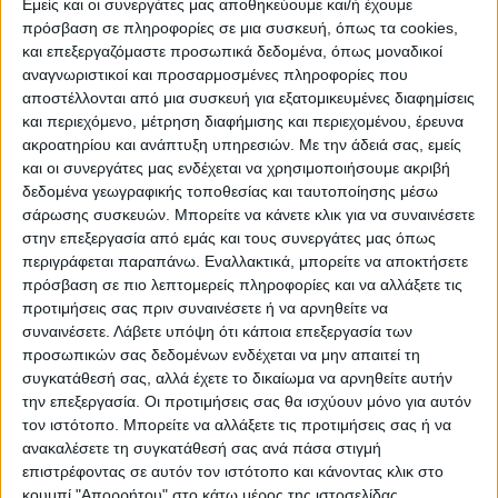
λίγο κουρασμένος» και υποπτευόταν ότι
Εμείς και οι συνεργάτες μας αποθηκεύουμε και/ή έχουμε
πρόσβαση σε πληροφορίες σε μια συσκευή, όπως τα cookies,
είχε «ένα ελαφρύ κρύωμα», ο Μέντοουζ λέει
και επεξεργαζόμαστε προσωπικά δεδομένα, όπως μοναδικοί
ότι ήταν «ικανοποιημένος» που ο Τραμπ
αναγνωριστικοί και προσαρμοσμένες πληροφορίες που
μετέβη σε προεκλογική συγκέντρωση στο
αποστέλλονται από μια συσκευή για εξατομικευμένες διαφημίσεις
Μίντλταουν της Πενσιλβάνια το ίδιο βράδυ.
και περιεχόμενο, μέτρηση διαφήμισης και περιεχομένου, έρευνα
ακροατηρίου και ανάπτυξη υπηρεσιών.
Με την άδειά σας, εμείς
και οι συνεργάτες μας ενδέχεται να χρησιμοποιήσουμε ακριβή
Όμως όταν το προεδρικό αεροσκάφος
δεδομένα γεωγραφικής τοποθεσίας και ταυτοποίησης μέσω
απογειώθηκε, όπως αναφέρει στο βιβλίο
σάρωσης συσκευών. Μπορείτε να κάνετε κλικ για να συναινέσετε
στην επεξεργασία από εμάς και τους συνεργάτες μας όπως
του, έλαβε κλήση από τον γιατρό του
περιγράφεται παραπάνω. Εναλλακτικά, μπορείτε να αποκτήσετε
Λευκού Οίκου.
πρόσβαση σε πιο λεπτομερείς πληροφορίες και να αλλάξετε τις
προτιμήσεις σας πριν συναινέσετε ή να αρνηθείτε να
«Μην αφήσετε τον πρόεδρο να φύγει»,
συναινέσετε.
Λάβετε υπόψη ότι κάποια επεξεργασία των
προσωπικών σας δεδομένων ενδέχεται να μην απαιτεί τη
θυμάται ο Μέντοουζ ότι του είπε ο Σον
συγκατάθεσή σας, αλλά έχετε το δικαίωμα να αρνηθείτε αυτήν
Κόνλεϊ. «Μόλις βγήκε θετικός στον
την επεξεργασία. Οι προτιμήσεις σας θα ισχύουν μόνο για αυτόν
τον ιστότοπο. Μπορείτε να αλλάξετε τις προτιμήσεις σας ή να
κοροναϊό».
ανακαλέσετε τη συγκατάθεσή σας ανά πάσα στιγμή
επιστρέφοντας σε αυτόν τον ιστότοπο και κάνοντας κλικ στο
ήταν αδύνατον να σταματήσει κανείς τον
κουμπί "Απορρήτου" στο κάτω μέρος της ιστοσελίδας.