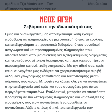
ομιλία ο Τζο Μπάιντεν – Τον
Μουζακίου
«ξύπνησε» συνεργάτης του με
τρόπο
Σεβόμαστε την ιδιωτικότητά σας
Εμείς και οι συνεργάτες μας αποθηκεύουμε και/ή έχουμε
πρόσβαση σε πληροφορίες σε μια συσκευή, όπως τα cookies,
και επεξεργαζόμαστε προσωπικά δεδομένα, όπως μοναδικοί
αναγνωριστικοί και προσαρμοσμένες πληροφορίες που
αποστέλλονται από μια συσκευή για εξατομικευμένες διαφημίσεις
και περιεχόμενο, μέτρηση διαφήμισης και περιεχομένου, έρευνα
ΝΕΟΣ ΑΓΩΝ
ακροατηρίου και ανάπτυξη υπηρεσιών.
Με την άδειά σας, εμείς
και οι συνεργάτες μας ενδέχεται να χρησιμοποιήσουμε ακριβή
https://neosagon.gr
δεδομένα γεωγραφικής τοποθεσίας και ταυτοποίησης μέσω
Η Αρχαιότερη Καθημερινή Πρωινή Εφημερίδα της Καρδίτσας
σάρωσης συσκευών. Μπορείτε να κάνετε κλικ για να συναινέσετε
στην επεξεργασία από εμάς και τους συνεργάτες μας όπως
περιγράφεται παραπάνω. Εναλλακτικά, μπορείτε να αποκτήσετε
πρόσβαση σε πιο λεπτομερείς πληροφορίες και να αλλάξετε τις
προτιμήσεις σας πριν συναινέσετε ή να αρνηθείτε να
συναινέσετε.
Λάβετε υπόψη ότι κάποια επεξεργασία των
ΠΑΡΟΜΟΙΑ ΑΡΘΡΑ