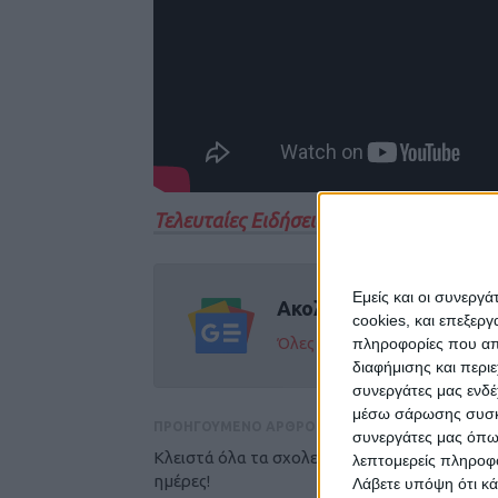
Τελευταίες Ειδήσεις Σήμερα
Εμείς και οι συνεργ
Ακολούθησε την εφημε
cookies, και επεξε
Όλες οι εξελίξεις στην περι
πληροφορίες που απο
διαφήμισης και περι
συνεργάτες μας ενδέ
μέσω σάρωσης συσκευ
ΠΡΟΗΓΟΥΜΕΝΟ ΑΡΘΡΟ
συνεργάτες μας όπω
Κλειστά όλα τα σχολεία της χώρας για 14
λεπτομερείς πληροφορ
ημέρες!
Λάβετε υπόψη ότι κά