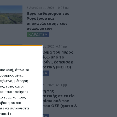
6 Αυγούστου 2026, 10:06 πμ
Έργο καθαρισμού του
Ρογόζινου και
αποκατάστασης των
αναχωμάτων
ΚΑΡΔΙΤΣΑ
5 Αυγούστου 2026, 6:14 μμ
Παρανάλωμα του πυρός
έγινε ΙΧ έξω από το
Μορφοβούνι, έσπευσε η
Πυροσβεστική (ΦΩΤΟ)
 συσκευή, όπως τα
ΚΑΡΔΙΤΣΑ
προσαρμοσμένες
ιεχόμενο, μέτρηση
5 Αυγούστου 2026, 6:01 μμ
ς, εμείς και οι
Επέμβαση της
και ταυτοποίησης
Πυροσβεστικής σε εστία
ό εμάς και τους
φωτιάς πίσω από τον
σβαση σε πιο
σταθμό του ΟΣΕ (φωτο &
τε να συναινέσετε.
βιντεο)
αιτεί τη
ΚΑΡΔΙΤΣΑ