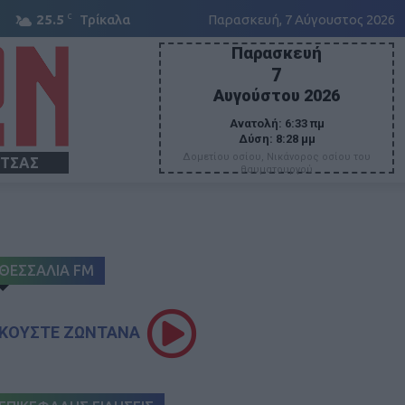
C
25.5
Τρίκαλα
Παρασκευή, 7 Αύγουστος 2026
Παρασκευή
7
Αυγούστου 2026
Ανατολή:
6:33 πμ
Δύση:
8:28 μμ
Δομετίου οσίου, Νικάνορος οσίου του
ΙΤΣΑΣ
θαυματουργού
ΘΕΣΣΑΛΙΑ FM
ΚΟΥΣΤΕ ΖΩΝΤΑΝΑ