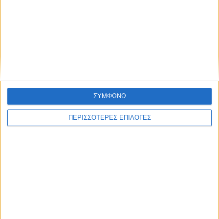
ΕΠΙΚΕΦΑΛΗΣ ΕΙΔΗΣΕΙΣ
ΣΥΜΦΩΝΩ
ΠΕΡΙΣΣΟΤΕΡΕΣ ΕΠΙΛΟΓΕΣ
8 Αυγούστου 2026, 1:21 μμ
Υψηλός ο κίνδυνος πυρκαγιάς την Κυριακή