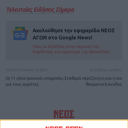
Τελευταίες Ειδήσεις Σήμερα
Ακολούθησε την εφημερίδα ΝΕΟΣ
ΑΓΩΝ στο Google News!
Όλες οι εξελίξεις στην περιοχή της
Καρδίτσας και ευρύτερα της Θεσσαλίας
ΠΡΟΗΓΟΥΜΕΝΟ ΑΡΘΡΟ
ΕΠΟΜΕΝΟ ΑΡΘΡΟ
Οι 11 ηλεκτρονικές υπηρεσίες
Σταθερά περιζήτητη και η πιο
για τους αγρότες
θεαματική άνοδος