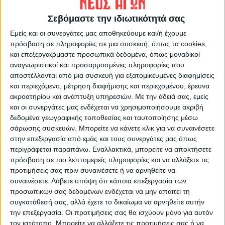
Σεβόμαστε την ιδιωτικότητά σας
ΝΕΟΣ ΑΓΩΝ
Εμείς και οι συνεργάτες μας αποθηκεύουμε και/ή έχουμε
https://neosagon.gr
πρόσβαση σε πληροφορίες σε μια συσκευή, όπως τα cookies,
Η Αρχαιότερη Καθημερινή Πρωινή Εφημερίδα της Καρδίτσας
και επεξεργαζόμαστε προσωπικά δεδομένα, όπως μοναδικοί
αναγνωριστικοί και προσαρμοσμένες πληροφορίες που
αποστέλλονται από μια συσκευή για εξατομικευμένες διαφημίσεις
και περιεχόμενο, μέτρηση διαφήμισης και περιεχομένου, έρευνα
ακροατηρίου και ανάπτυξη υπηρεσιών.
Με την άδειά σας, εμείς
και οι συνεργάτες μας ενδέχεται να χρησιμοποιήσουμε ακριβή
ΠΑΡΟΜΟΙΑ ΑΡΘΡΑ
δεδομένα γεωγραφικής τοποθεσίας και ταυτοποίησης μέσω
σάρωσης συσκευών. Μπορείτε να κάνετε κλικ για να συναινέσετε
στην επεξεργασία από εμάς και τους συνεργάτες μας όπως
περιγράφεται παραπάνω. Εναλλακτικά, μπορείτε να αποκτήσετε
πρόσβαση σε πιο λεπτομερείς πληροφορίες και να αλλάξετε τις
προτιμήσεις σας πριν συναινέσετε ή να αρνηθείτε να
συναινέσετε.
Λάβετε υπόψη ότι κάποια επεξεργασία των
προσωπικών σας δεδομένων ενδέχεται να μην απαιτεί τη
συγκατάθεσή σας, αλλά έχετε το δικαίωμα να αρνηθείτε αυτήν
την επεξεργασία. Οι προτιμήσεις σας θα ισχύουν μόνο για αυτόν
τον ιστότοπο. Μπορείτε να αλλάξετε τις προτιμήσεις σας ή να