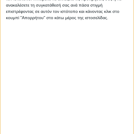
ανακαλέσετε τη συγκατάθεσή σας ανά πάσα στιγμή
επιστρέφοντας σε αυτόν τον ιστότοπο και κάνοντας κλικ στο
κουμπί "Απορρήτου" στο κάτω μέρος της ιστοσελίδας.
ΓΝΩΜΕΣ & ΣΧΟΛΙΑ
Ουραγός των εξαγωγών ο Ν. Καρδίτσας:
ίσως διαφέρει η ακριβής εικόνα, δίχως να
αλλάζει η ουσία