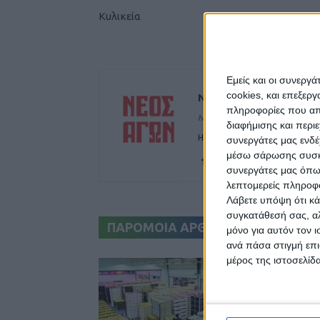
Κυλικεία
Εμείς και οι συνεργ
cookies, και επεξε
ΝΕΟΣ ΑΓΩΝ
πληροφορίες που απο
https://neosagon.gr
διαφήμισης και περι
Η Αρχαιότερη Καθημερινή Πρω
συνεργάτες μας ενδέ
μέσω σάρωσης συσκευ
συνεργάτες μας όπω
λεπτομερείς πληροφορ
Λάβετε υπόψη ότι κά
συγκατάθεσή σας, αλ
ΠΑΡΟΜΟΙΑ ΑΡΘΡΑ
μόνο για αυτόν τον 
ανά πάσα στιγμή επι
μέρος της ιστοσελίδα