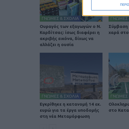
ΠΕΡΙ
ΓΝΩΜΕΣ & ΣΧΟΛΙΑ
ΓΝΩΜΕΣ 
Ουραγός των εξαγωγών ο Ν.
Σύμβαση 
Καρδίτσας: ίσως διαφέρει η
χαρά στο
ακριβής εικόνα, δίχως να
αλλάζει η ουσία
ΓΝΩΜΕΣ & ΣΧΟΛΙΑ
ΓΝΩΜΕΣ 
Εγκρίθηκε η κατανομή 14 εκ.
Ολοκληρώ
ευρώ για τα έργα υποδομής
στο Κατα
στη νέα Μεταμόρφωση