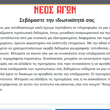
ΚΛΗΡΩΣΗ ΚΥΠΕΛΛΟΥΧΟΥ ΕΠΣΚ "ΑΝΔΡΕΑΣ
ΓΕΩΡΓΙΟΥ" 2020
Σεβόμαστε την ιδιωτικότητά σας
άτες μας αποθηκεύουμε και/ή έχουμε πρόσβαση σε πληροφορίες σε μια
ργαζόμαστε προσωπικά δεδομένα, όπως μοναδικοί αναγνωριστικοί και 
στέλλονται από μια συσκευή για εξατομικευμένες διαφημίσεις και περ
εχομένου, έρευνα ακροατηρίου και ανάπτυξη υπηρεσιών.
Με την άδειά σα
ινή Εφημερίδα της Καρδίτσας
χεται να χρησιμοποιήσουμε ακριβή δεδομένα γεωγραφικής τοποθεσίας 
ών. Μπορείτε να κάνετε κλικ για να συναινέσετε στην επεξεργασία απ
ς περιγράφεται παραπάνω. Εναλλακτικά, μπορείτε να αποκτήσετε πρό
ίες και να αλλάξετε τις προτιμήσεις σας πριν συναινέσετε ή να αρνηθεί
ποια επεξεργασία των προσωπικών σας δεδομένων ενδέχεται να μην απ
λά έχετε το δικαίωμα να αρνηθείτε αυτήν την επεξεργασία. Οι προτιμήσ
ιστότοπο. Μπορείτε να αλλάξετε τις προτιμήσεις σας ή να ανακαλέσετε
στρέφοντας σε αυτόν τον ιστότοπο και κάνοντας κλικ στο κουμπί "Απ
ς.