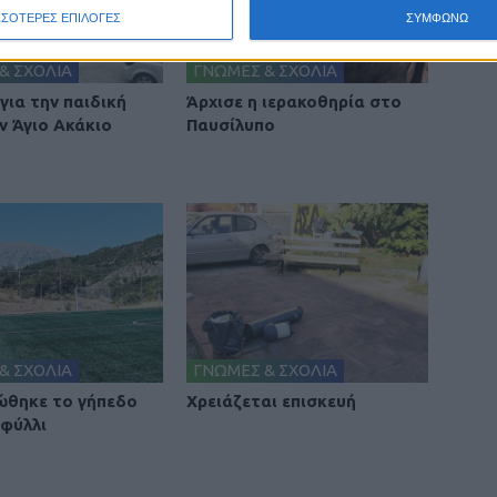
ΣΣΟΤΕΡΕΣ ΕΠΙΛΟΓΕΣ
ΣΥΜΦΩΝΩ
& ΣΧΟΛΙΑ
ΓΝΩΜΕΣ & ΣΧΟΛΙΑ
για την παιδική
Άρχισε η ιερακοθηρία στο
ν Άγιο Ακάκιο
Παυσίλυπο
& ΣΧΟΛΙΑ
ΓΝΩΜΕΣ & ΣΧΟΛΙΑ
θηκε το γήπεδο
Χρειάζεται επισκευή
φύλλι