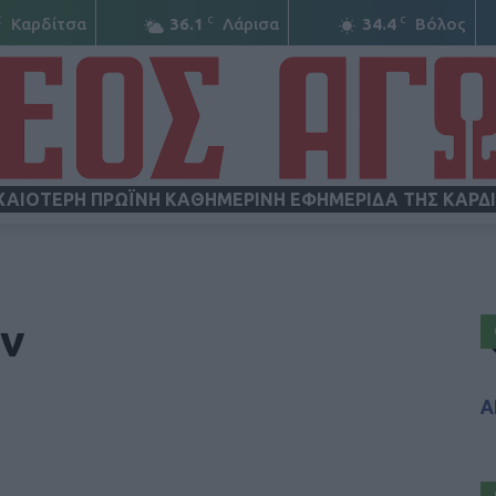
C
C
C
Καρδίτσα
36.1
Λάρισα
34.4
Βόλος
ΧΑΙΟΤΕΡΗ ΠΡΩΪΝΗ ΚΑΘΗΜΕΡΙΝΗ ΕΦΗΜΕΡΙΔΑ ΤΗΣ ΚΑΡΔ
ΝΕΟΣ
αν
Α
ΑΓΩΝ