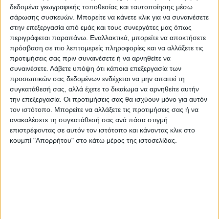
των ερευνητών να αγνοούνται από την
δεδομένα γεωγραφικής τοποθεσίας και ταυτοποίησης μέσω
κυβέρνηση: η αποψίλωση και οι πυρκαγιές
σάρωσης συσκευών. Μπορείτε να κάνετε κλικ για να συναινέσετε
στην επεξεργασία από εμάς και τους συνεργάτες μας όπως
πάνε μαζί», δήλωσε η Μαριάνα Ναπολιτάνο,
περιγράφεται παραπάνω. Εναλλακτικά, μπορείτε να αποκτήσετε
επιστημονική διευθύντρια του WWF για τη
πρόσβαση σε πιο λεπτομερείς πληροφορίες και να αλλάξετε τις
Βραζιλία.
προτιμήσεις σας πριν συναινέσετε ή να αρνηθείτε να
συναινέσετε.
Λάβετε υπόψη ότι κάποια επεξεργασία των
προσωπικών σας δεδομένων ενδέχεται να μην απαιτεί τη
«Αφού αποψίλωσαν τη ζούγκλα, οι
συγκατάθεσή σας, αλλά έχετε το δικαίωμα να αρνηθείτε αυτήν
εγκληματίες έβαλαν φωτιές για να
την επεξεργασία. Οι προτιμήσεις σας θα ισχύουν μόνο για αυτόν
καθαρίσουν τα οργανικά που είχαν
τον ιστότοπο. Μπορείτε να αλλάξετε τις προτιμήσεις σας ή να
ανακαλέσετε τη συγκατάθεσή σας ανά πάσα στιγμή
συγκεντρωθεί (…) Στο τέλος του μήνα
επιστρέφοντας σε αυτόν τον ιστότοπο και κάνοντας κλικ στο
(Οκτωβρίου) με την άφιξη των βροχών, ο
κουμπί "Απορρήτου" στο κάτω μέρος της ιστοσελίδας.
ρυθμός των πυρκαγιών μοιάζει να
επιβραδύνεται, αλλά δεν μπορούμε να
βασιζόμαστε μόνο στους κλιματικούς
παράγοντες. Αυτό που συνέβη στη διάρκεια
της ξηρής περιόδου στον Αμαζόνιο και το
Παντανάλ μπορεί να επαναληφθεί», τόνισε.