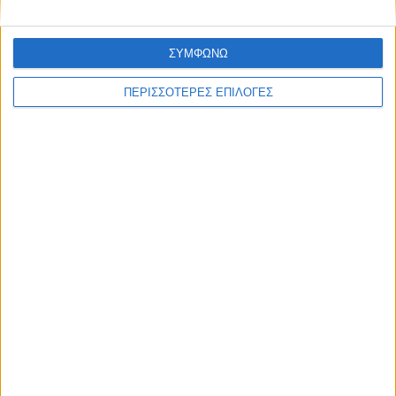
ΣΥΜΦΩΝΩ
ΠΕΡΙΣΣΟΤΕΡΕΣ ΕΠΙΛΟΓΕΣ
ΔΙΕΘΝΗ
Έκθεση-σοκ για τη Βενεζουέλα:
Υποσιτισμός, σκέψεις αυτοκτονίας και
τεράστιες ελλείψεις στα σχολεία