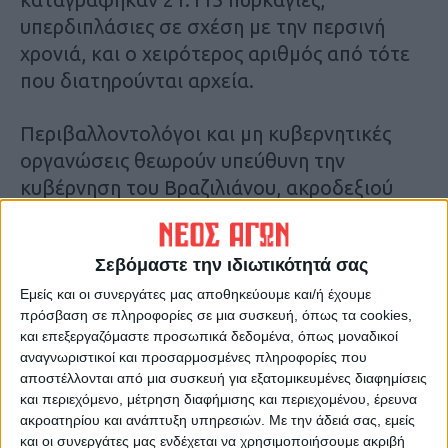
υπερδιπλάσιες σε σχέση με την περσινή
χρονιά, και ο χειρότερος αριθμός από τότε
που διατηρούνται αρχεία.
Περιβαλλοντολόγοι και μη κυβερνητικές
οργανώσεις θεωρούν υπεύθυνη την
κυβέρνηση του Βραζιλιάνου, ακροδεξιού
προέδρου Ζαΐχ Μπολσονάρου για το
γεγονός αυτό, εξαιτίας της στάσης της υπέρ
Σεβόμαστε την ιδιωτικότητά σας
των δραστηριοτήτων εξόρυξης σε
προστατευόμενες περιοχές, κάτι που
Εμείς και οι συνεργάτες μας αποθηκεύουμε και/ή έχουμε
πρόσβαση σε πληροφορίες σε μια συσκευή, όπως τα cookies,
σύμφωνα με εκείνους ενθαρρύνει την
και επεξεργαζόμαστε προσωπικά δεδομένα, όπως μοναδικοί
αποψίλωση των δασών.
αναγνωριστικοί και προσαρμοσμένες πληροφορίες που
αποστέλλονται από μια συσκευή για εξατομικευμένες διαφημίσεις
και περιεχόμενο, μέτρηση διαφήμισης και περιεχομένου, έρευνα
«Με την αύξηση του ποσοστού αποψίλωσης
ακροατηρίου και ανάπτυξη υπηρεσιών.
Με την άδειά σας, εμείς
τα τελευταία χρόνια και τις προειδοποιήσεις
και οι συνεργάτες μας ενδέχεται να χρησιμοποιήσουμε ακριβή