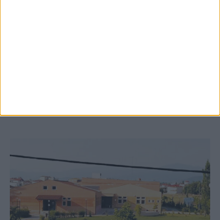
8 Αυγούστου 2026, 9:41 πμ
Δωρεά ακινήτου και μελέτης για τη
δημιουργία «Κειμηλιοαρχείου» στη
Ρεντίνα
ΚΑΡΔΙΤΣΑ