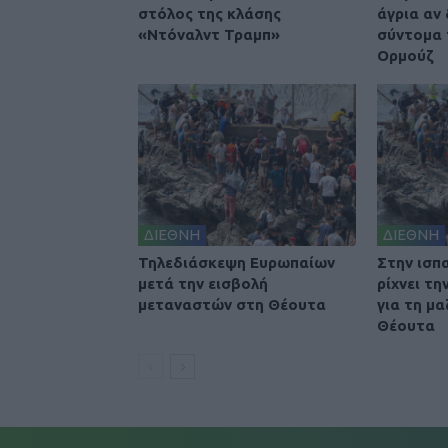
στόλος της κλάσης
άγρια αν
«Ντόναλντ Τραμπ»
σύντομα 
Ορμούζ
ΔΙΕΘΝΗ
ΔΙΕΘΝΗ
Τηλεδιάσκεψη Ευρωπαίων
Στην ισπ
μετά την εισβολή
ρίχνει τ
μεταναστών στη Θέουτα
για τη μα
Θέουτα