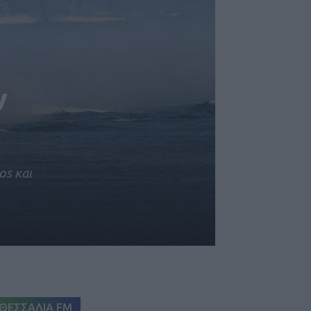
ν
os και
ΘΕΣΣΑΛΙΑ FM