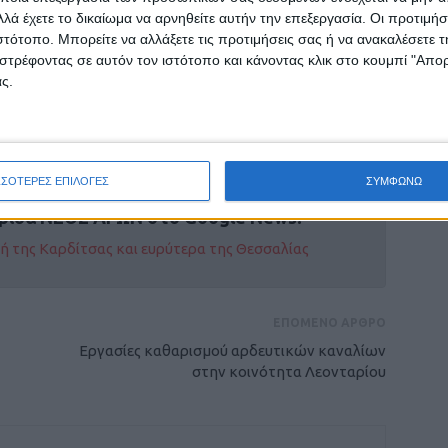
.
λά έχετε το δικαίωμα να αρνηθείτε αυτήν την επεξεργασία. Οι προτιμήσ
ιστότοπο. Μπορείτε να αλλάξετε τις προτιμήσεις σας ή να ανακαλέσετε
u, σε ανάρτησή του στο Twitter, δημοσίευσε
στρέφοντας σε αυτόν τον ιστότοπο και κάνοντας κλικ στο κουμπί "Απ
ς.
αναφέρονται οι τουρκικές NAVTEX.
ΣΣΟΤΕΡΕΣ ΕΠΙΛΟΓΕΣ
ΣΥΜΦΩΝΩ
ρίδα ΝΕΟΣ ΑΓΩΝ στο Google News!
οχή της Καρδίτσας και ευρύτερα της Θεσσαλίας
ΕΠΟΜΕΝΟ ΑΡΘΡΟ
Εργασίες καθαρισμού αρδευτικών καναλίων
στην κοινότητα Λεονταρίου