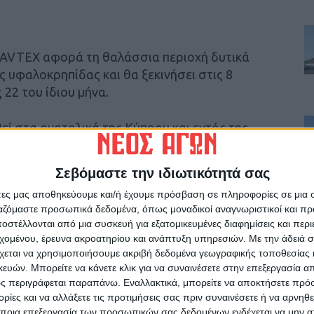
NAVTEX αφορά τη θαλάσσια περιοχή δυτικά
ς υφαλοκρηπίδας και θα ξεκινήσει στις 8
22 του ίδιου μήνα.
ί στα ανατολικά της Κύπρου και εντός της
 Σεπτεμβρίου και θα ολοκληρωθεί στις 25 του
Σεβόμαστε την ιδιωτικότητά σας
άτες μας αποθηκεύουμε και/ή έχουμε πρόσβαση σε πληροφορίες σε μια
ς μία ημέρα μετά την απόφαση των ΗΠΑ να
ργαζόμαστε προσωπικά δεδομένα, όπως μοναδικοί αναγνωριστικοί και 
πάργκο όπλων στην Κύπρο.
στέλλονται από μια συσκευή για εξατομικευμένες διαφημίσεις και περ
εχομένου, έρευνα ακροατηρίου και ανάπτυξη υπηρεσιών.
Με την άδειά σα
 άσκησης με πραγματικά πυρά σε δύο περιοχές
χεται να χρησιμοποιήσουμε ακριβή δεδομένα γεωγραφικής τοποθεσίας 
 Ρώσοι δηλώνουν την παρουσία τους στο
ών. Μπορείτε να κάνετε κλικ για να συναινέσετε στην επεξεργασία απ
ς περιγράφεται παραπάνω. Εναλλακτικά, μπορείτε να αποκτήσετε πρό
η στην περιοχή της Ανατολικής Μεσογείου. Να
ίες και να αλλάξετε τις προτιμήσεις σας πριν συναινέσετε ή να αρνηθεί
οχές, αυτή δυτικά της Κύπρου, σχεδόν
ποια επεξεργασία των προσωπικών σας δεδομένων ενδέχεται να μην απ