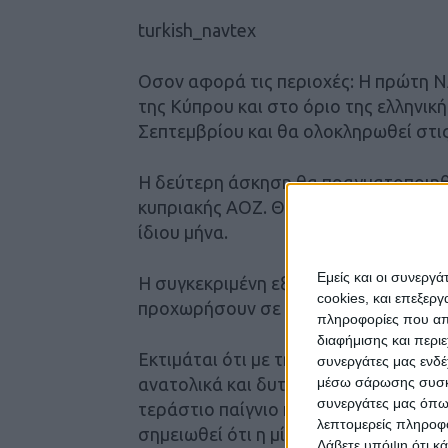
turkish_navtex
Οσον αφορά τις περιοχές: Η πρώτη 
της Κύπρου και στο όριο της ελληνική
Σεπτεμβρίου και θα ολοκληρωθεί στις 
Η δεύτερη άσκηση θα πραγματοποιηθε
κυπριακής ΑΟΖ. Θα ξεκινήσει στις 17
ίδιου μήνα.
Εμείς και οι συνεργ
Η συγκεκριμένη εξέλιξη έρχεται μόλι
cookies, και επεξε
προχωρήσουν σε μερική άρση του εμ
πληροφορίες που απο
διαφήμισης και περι
Εκτιμάται ότι με την ανακοίνωση της
συνεργάτες μας ενδέ
ανατολικά και δυτικά της Κύπρου, οι
μέσω σάρωσης συσκευ
συνεργάτες μας όπω
τεράστιο παίγνιο που είναι σε εξέλιξ
λεπτομερείς πληροφορ
σημειωθεί ότι η μία από τις δύο περι
Λάβετε υπόψη ότι κά