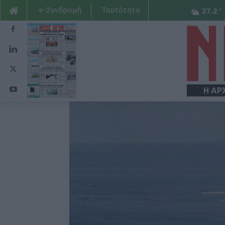
e-Συνδρομή
Ταυτότητα
C
27.2
Η ΑΡ