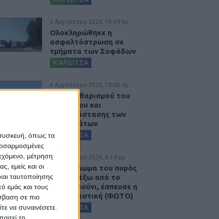
6 Αυγούστου 2026, 10:09 πμ
Ολοκληρώθηκε η
ασφαλτόστρωση σε
τμήματα των Σοφάδων
ΚΑΡΔΙΤΣΑ
6 Αυγούστου 2026, 10:06 πμ
Έργο καθαρισμού του
Ρογόζινου και
αποκατάστασης των
αναχωμάτων
ΚΑΡΔΙΤΣΑ
 συσκευή, όπως τα
προσαρμοσμένες
ιεχόμενο, μέτρηση
5 Αυγούστου 2026, 6:14 μμ
ς, εμείς και οι
Παρανάλωμα του πυρός
και ταυτοποίησης
έγινε ΙΧ έξω από το
Μορφοβούνι, έσπευσε η
ό εμάς και τους
Πυροσβεστική (ΦΩΤΟ)
σβαση σε πιο
ΚΑΡΔΙΤΣΑ
τε να συναινέσετε.
αιτεί τη