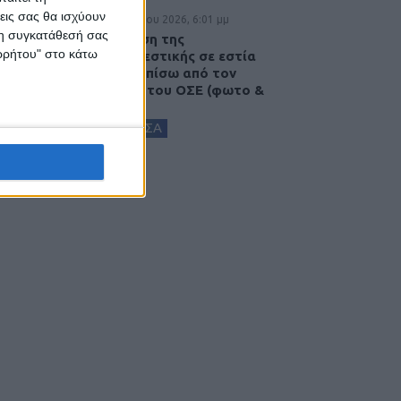
εις σας θα ισχύουν
5 Αυγούστου 2026, 6:01 μμ
 τη συγκατάθεσή σας
Επέμβαση της
ορρήτου" στο κάτω
Πυροσβεστικής σε εστία
φωτιάς πίσω από τον
σταθμό του ΟΣΕ (φωτο &
βιντεο)
ΚΑΡΔΙΤΣΑ