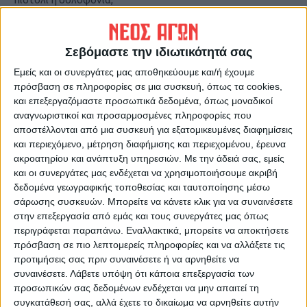
βρέθηκαν 6 κάλυκες
Σεβόμαστε την ιδιωτικότητά σας
Εμείς και οι συνεργάτες μας αποθηκεύουμε και/ή έχουμε
πρόσβαση σε πληροφορίες σε μια συσκευή, όπως τα cookies,
και επεξεργαζόμαστε προσωπικά δεδομένα, όπως μοναδικοί
αναγνωριστικοί και προσαρμοσμένες πληροφορίες που
αποστέλλονται από μια συσκευή για εξατομικευμένες διαφημίσεις
και περιεχόμενο, μέτρηση διαφήμισης και περιεχομένου, έρευνα
Δημοσιογραφική Ομάδα ΝΕΟΣ ΑΓΩΝ
ακροατηρίου και ανάπτυξη υπηρεσιών.
Με την άδειά σας, εμείς
https://neosagon.gr
και οι συνεργάτες μας ενδέχεται να χρησιμοποιήσουμε ακριβή
δεδομένα γεωγραφικής τοποθεσίας και ταυτοποίησης μέσω
Η Αρχαιότερη Καθημερινή Πρωινή Εφημερίδα της Καρδίτσας
σάρωσης συσκευών. Μπορείτε να κάνετε κλικ για να συναινέσετε
στην επεξεργασία από εμάς και τους συνεργάτες μας όπως
περιγράφεται παραπάνω. Εναλλακτικά, μπορείτε να αποκτήσετε
πρόσβαση σε πιο λεπτομερείς πληροφορίες και να αλλάξετε τις
προτιμήσεις σας πριν συναινέσετε ή να αρνηθείτε να
συναινέσετε.
Λάβετε υπόψη ότι κάποια επεξεργασία των
ΠΑΡΟΜΟΙΑ ΑΡΘΡΑ
προσωπικών σας δεδομένων ενδέχεται να μην απαιτεί τη
συγκατάθεσή σας, αλλά έχετε το δικαίωμα να αρνηθείτε αυτήν