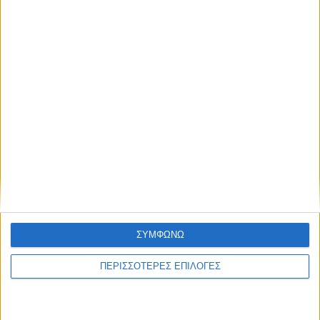
Προσωρινές διακοπές ηλεκτροδότησης
στο Ν. Καρδίτσας
ΘΕΣΣΑΛΙΑ FM
ΑΚΟΥΣΤΕ ΖΩΝΤΑΝΑ
ΣΥΜΦΩΝΩ
ΠΕΡΙΣΣΟΤΕΡΕΣ ΕΠΙΛΟΓΕΣ
ΕΠΙΚΕΦΑΛΗΣ ΕΙΔΗΣΕΙΣ