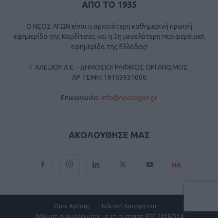
ΑΠΟ ΤΟ 1935
Ο ΝΕΟΣ ΑΓΩΝ είναι η αρχαιότερη καθημερινή πρωινή
εφημερίδα της Καρδίτσας και η 2η μεγαλύτερη περιφερειακή
εφημερίδα της Ελλάδας!
Γ ΑΛΕΞΙΟΥ Α.Ε. - ΔΗΜΟΣΙΟΓΡΑΦΙΚΟΣ ΟΡΓΑΝΙΣΜΟΣ
ΑΡ. ΓΕΜΗ: 19103931000
Επικοινωνία:
info@neosagon.gr
ΑΚΟΛΟΥΘΗΣΕ ΜΑΣ
ΝΑ
Όροι Χρήσης
Πολιτική Απορρήτου
Δήλωση συμμόρφωσης με τη σύσταση (ΕΕ) 2018/334