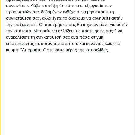
ΠΡΟΗΓΟΥΜΕΝΟ ΑΡΘΡΟ
ΕΠΟΜΕΝΟ ΑΡΘΡΟ
συναινέσετε.
Λάβετε υπόψη ότι κάποια επεξεργασία των
Φιλικό τεστ προπόνηση για
Ο νέος λογαριασμός του
προσωπικών σας δεδομένων ενδέχεται να μην απαιτεί τη
την ΑΣΑ με Απόλλωνα
ΕΝΦΙΑ στο Ν. Καρδίτσας
συγκατάθεσή σας, αλλά έχετε το δικαίωμα να αρνηθείτε αυτήν
Μακρυχωρίου (4-0)
την επεξεργασία. Οι προτιμήσεις σας θα ισχύουν μόνο για αυτόν
τον ιστότοπο. Μπορείτε να αλλάξετε τις προτιμήσεις σας ή να
ανακαλέσετε τη συγκατάθεσή σας ανά πάσα στιγμή
επιστρέφοντας σε αυτόν τον ιστότοπο και κάνοντας κλικ στο
κουμπί "Απορρήτου" στο κάτω μέρος της ιστοσελίδας.
Δημοσιογραφική Ομάδα ΝΕΟΣ ΑΓΩΝ
https://neosagon.gr
Η Αρχαιότερη Καθημερινή Πρωινή Εφημερίδα της Καρδίτσας