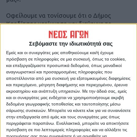
Οφείλουμε να τονίσουμε ότι ο Δήμος
Καρδίτσας μερίμνησε και διεύρυνε το
πρόγραμμα του ΤΕΒΑ με τμήμα
ψυχολογικής υποστήριξης των
Σεβόμαστε την ιδιωτικότητά σας
ωφελούμενων. Το τμήμα βρίσκεται επί της
Εμείς και οι συνεργάτες μας αποθηκεύουμε και/ή έχουμε
οδού Ηρώων Πολυτεχνείου 51.
πρόσβαση σε πληροφορίες σε μια συσκευή, όπως τα cookies,
και επεξεργαζόμαστε προσωπικά δεδομένα, όπως μοναδικοί
Τελευταίες Ειδήσεις Σήμερα
αναγνωριστικοί και προσαρμοσμένες πληροφορίες που
αποστέλλονται από μια συσκευή για εξατομικευμένες διαφημίσεις
και περιεχόμενο, μέτρηση διαφήμισης και περιεχομένου, έρευνα
ακροατηρίου και ανάπτυξη υπηρεσιών.
Με την άδειά σας, εμείς
Ακολούθησε την εφημερίδα ΝΕΟΣ
και οι συνεργάτες μας ενδέχεται να χρησιμοποιήσουμε ακριβή
ΑΓΩΝ στο Google News!
δεδομένα γεωγραφικής τοποθεσίας και ταυτοποίησης μέσω
σάρωσης συσκευών. Μπορείτε να κάνετε κλικ για να συναινέσετε
Όλες οι εξελίξεις στην περιοχή της
στην επεξεργασία από εμάς και τους συνεργάτες μας όπως
Καρδίτσας και ευρύτερα της Θεσσαλίας
περιγράφεται παραπάνω. Εναλλακτικά, μπορείτε να αποκτήσετε
πρόσβαση σε πιο λεπτομερείς πληροφορίες και να αλλάξετε τις
προτιμήσεις σας πριν συναινέσετε ή να αρνηθείτε να