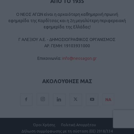
ΑΠΟ ΤΟ 1935
Ο ΝΕΟΣ ΑΓΩΝ είναι η αρχαιότερη καθημερινή πρωινή
εφημερίδα της Καρδίτσας και η 2η μεγαλύτερη περιφερειακή
εφημερίδα της Ελλάδας!
Γ ΑΛΕΞΙΟΥ Α.Ε. - ΔΗΜΟΣΙΟΓΡΑΦΙΚΟΣ ΟΡΓΑΝΙΣΜΟΣ
ΑΡ. ΓΕΜΗ: 19103931000
Επικοινωνία:
info@neosagon.gr
ΑΚΟΛΟΥΘΗΣΕ ΜΑΣ
ΝΑ
Όροι Χρήσης
Πολιτική Απορρήτου
Δήλωση συμμόρφωσης με τη σύσταση (ΕΕ) 2018/334