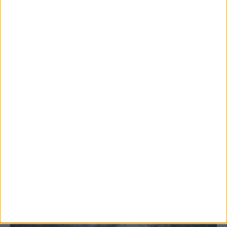
5 Αυγούστου 2026, 6:14 μμ
Παρανάλωμα του πυρός έγινε ΙΧ έξω από
το Μορφοβούνι, έσπευσε η Πυροσβεστική
(ΦΩΤΟ)
ΚΑΡΔΙΤΣΑ