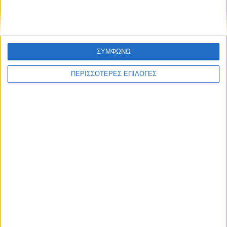
Άρχισε η ιερακοθηρία στο Παυσίλυπο για
τα κορακοειδή (ΒΙΝΤΕΟ)
ΣΥΜΦΩΝΩ
ΠΕΡΙΣΣΟΤΕΡΕΣ ΕΠΙΛΟΓΕΣ
ΘΕΣΣΑΛΙΑ FM
ΑΚΟΥΣΤΕ ΖΩΝΤΑΝΑ
ΕΠΙΚΕΦΑΛΗΣ ΕΙΔΗΣΕΙΣ