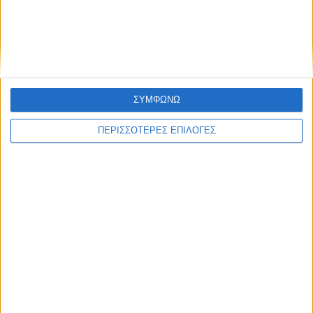
ΑΘΛΗΤΙΚΑ
Ο Δημήτρης Κουτσονάσιος στο Ράδιο
Θεσσαλία 96
ΣΥΜΦΩΝΩ
ΠΕΡΙΣΣΟΤΕΡΕΣ ΕΠΙΛΟΓΕΣ