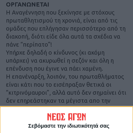
ΟΡΓΑΝΩΝΕΤΑΙ
Η Αναγέννηση που ξεκίνησε με στόχους
πρωταθλητισμού τη χρονιά, είναι από τις
ομάδες που επλήγησαν περισσότερο από τη
διακοπή, διότι είδε όλα αυτά τα σχέδια να
πάνε “περίπατο”!
Υπήρχε δηλαδή ο κίνδυνος (κι ακόμη
υπάρχει) να ακυρωθεί η σεζόν και όλη η
επένδυση που έγινε να πάει χαμένη.
Η επανέναρξη, λοιπόν, του πρωταθλήματος
είναι κάτι που το εισέπραξαν θετικά οι
“κιτρινόμαυροι”, αλλά αυτό δεν σημαίνει ότι
δεν επηρεάστηκαν τα μέγιστα απο την
αναστολή της αθλητικής δραστηριότητας.
Θα πρέπει να αρχίσουν από την αρχή να
οργανώνονται καθώς έχουν μεσολαβήσει
Σεβόμαστε την ιδιωτικότητά σας
και γεγονότα που δημιουργούν επιπλέον