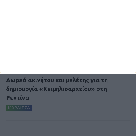
8 Αυγούστου 2026, 9:41 πμ
Δωρεά ακινήτου και μελέτης για τη
δημιουργία «Κειμηλιοαρχείου» στη
Ρεντίνα
ΚΑΡΔΙΤΣΑ