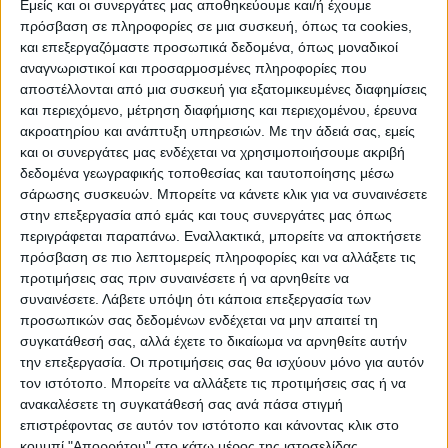
Εμείς και οι συνεργάτες μας αποθηκεύουμε και/ή έχουμε
εκκρεμότητες ενόψει της επιστροφής στη
πρόσβαση σε πληροφορίες σε μια συσκευή, όπως τα cookies,
και επεξεργαζόμαστε προσωπικά δεδομένα, όπως μοναδικοί
δράση.
αναγνωριστικοί και προσαρμοσμένες πληροφορίες που
αποστέλλονται από μια συσκευή για εξατομικευμένες διαφημίσεις
Ο ΠΡΟΠΟΝΗΤΗΣ
και περιεχόμενο, μέτρηση διαφήμισης και περιεχομένου, έρευνα
Το σπουδαιότερο είναι η αντικατάσταση
ακροατηρίου και ανάπτυξη υπηρεσιών.
Με την άδειά σας, εμείς
και οι συνεργάτες μας ενδέχεται να χρησιμοποιήσουμε ακριβή
του Μιχάλη Ζιώγα ο οποίος, ως γνωστόν,
δεδομένα γεωγραφικής τοποθεσίας και ταυτοποίησης μέσω
αποτελεί παρελθόν για την ομάδα καθώς
σάρωσης συσκευών. Μπορείτε να κάνετε κλικ για να συναινέσετε
λύθηκε η συνεργασία πριν μία εβδομάδα.
στην επεξεργασία από εμάς και τους συνεργάτες μας όπως
περιγράφεται παραπάνω. Εναλλακτικά, μπορείτε να αποκτήσετε
Όπως είναι επίσης γνωστό υπήρξε επαφή
πρόσβαση σε πιο λεπτομερείς πληροφορίες και να αλλάξετε τις
(κι ακόμη υπάρχει) με τον Περικλή
προτιμήσεις σας πριν συναινέσετε ή να αρνηθείτε να
Αμανατίδη, αλλά τα πράγματα δεν είναι
συναινέσετε.
Λάβετε υπόψη ότι κάποια επεξεργασία των
εύκολα καθώς ο τελευταίος έχει κάποια
προσωπικών σας δεδομένων ενδέχεται να μην απαιτεί τη
συγκατάθεσή σας, αλλά έχετε το δικαίωμα να αρνηθείτε αυτήν
ζητήματα με την πρώην ομάδα του και δεν
την επεξεργασία. Οι προτιμήσεις σας θα ισχύουν μόνο για αυτόν
μπορεί μάλλον ν’ αναλάβει αυτή τη στιγμή
τον ιστότοπο. Μπορείτε να αλλάξετε τις προτιμήσεις σας ή να
την τεχνική ηγεσία.
ανακαλέσετε τη συγκατάθεσή σας ανά πάσα στιγμή
επιστρέφοντας σε αυτόν τον ιστότοπο και κάνοντας κλικ στο
κουμπί "Απορρήτου" στο κάτω μέρος της ιστοσελίδας.