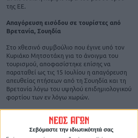
της ΕΕ.
Απαγόρευση εισόδου σε τουρίστες από
Βρετανία, Σουηδία
Στο χθεσινό συμβούλιο που έγινε υπό τον
Κυριάκο Μητσοτάκη για το άνοιγμα του
τουρισμού, αποφασίστηκε επίσης να
παραταθεί ως τις 15 Ιουλίου η απαγόρευση
απευθείας πτήσεων από τη Σουηδία και τη
Βρετανία λόγω του υψηλού επιδημιολογικού
φορτίου των εν λόγω χωρών.
Στο συμβούλιο συζητήθηκαν, επίσης, ο
τρόπος πραγματοποίησης των στοχευμένων
Σεβόμαστε την ιδιωτικότητά σας
τεστ, τα πρωτόκολλα σε όλες τις πύλες