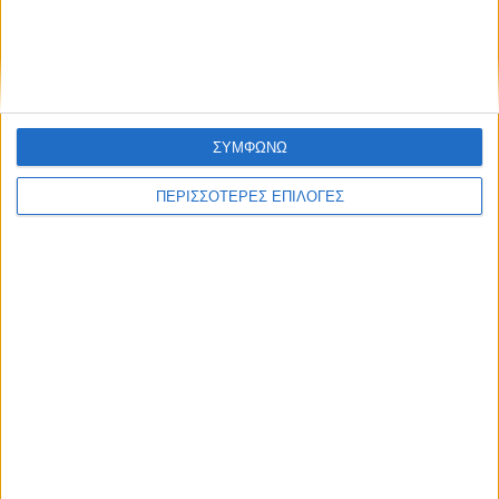
22 χρόνια από τα εγκαίνια της γέφυρας
Ρίου-Αντιρρίου
ΣΥΜΦΩΝΩ
ΠΕΡΙΣΣΟΤΕΡΕΣ ΕΠΙΛΟΓΕΣ
ΕΛΛΑΔΑ