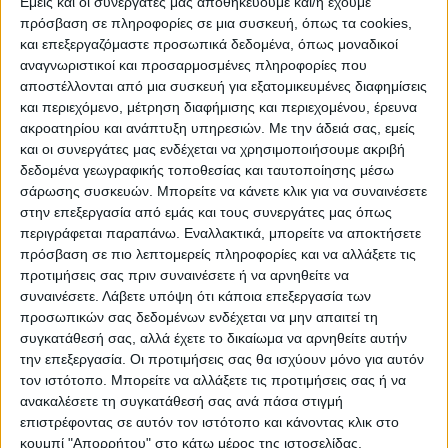
εισόδου της χώρας (οι σχετικές
Εμείς και οι συνεργάτες μας αποθηκεύουμε και/ή έχουμε
πρόσβαση σε πληροφορίες σε μια συσκευή, όπως τα cookies,
πληροφορίες έχουν αναρτηθεί στο site του
και επεξεργαζόμαστε προσωπικά δεδομένα, όπως μοναδικοί
υπουργείου Εξωτερικών, www.mfa.gr)
αναγνωριστικοί και προσαρμοσμένες πληροφορίες που
καθώς και τα πρωτόκολλα μεταφοράς στα
αποστέλλονται από μια συσκευή για εξατομικευμένες διαφημίσεις
νοσοκομεία και τα ξενοδοχεία αναφοράς σε
και περιεχόμενο, μέτρηση διαφήμισης και περιεχομένου, έρευνα
ακροατηρίου και ανάπτυξη υπηρεσιών.
Με την άδειά σας, εμείς
περίπτωση εμφάνισης κρουσμάτων.
και οι συνεργάτες μας ενδέχεται να χρησιμοποιήσουμε ακριβή
δεδομένα γεωγραφικής τοποθεσίας και ταυτοποίησης μέσω
Ανοίγουν οι πύλες εισόδου με την Τουρκία
σάρωσης συσκευών. Μπορείτε να κάνετε κλικ για να συναινέσετε
στην επεξεργασία από εμάς και τους συνεργάτες μας όπως
περιγράφεται παραπάνω. Εναλλακτικά, μπορείτε να αποκτήσετε
Ο κυβερνητικός εκπρόσωπος, Στέλιος
πρόσβαση σε πιο λεπτομερείς πληροφορίες και να αλλάξετε τις
Πέτσας, κατά τη χθεσινή ενημέρωση των
προτιμήσεις σας πριν συναινέσετε ή να αρνηθείτε να
δημοσιογράφων, ανέφερε πως από την
συναινέσετε.
Λάβετε υπόψη ότι κάποια επεξεργασία των
προσωπικών σας δεδομένων ενδέχεται να μην απαιτεί τη
Τετάρτη, εκτός από τα αεροδρόμια και τα
συγκατάθεσή σας, αλλά έχετε το δικαίωμα να αρνηθείτε αυτήν
λιμάνια, ανοίγουν οι πύλες εισόδου και στα
την επεξεργασία. Οι προτιμήσεις σας θα ισχύουν μόνο για αυτόν
βόρεια σύνορα της χώρας. «Ανοίγουν τα
τον ιστότοπο. Μπορείτε να αλλάξετε τις προτιμήσεις σας ή να
ανακαλέσετε τη συγκατάθεσή σας ανά πάσα στιγμή
σύνορα των Ευζώνων, της Κακαβιάς, της
επιστρέφοντας σε αυτόν τον ιστότοπο και κάνοντας κλικ στο
Κρυσταλλοπηγής, του Προμαχώνα, της
κουμπί "Απορρήτου" στο κάτω μέρος της ιστοσελίδας.