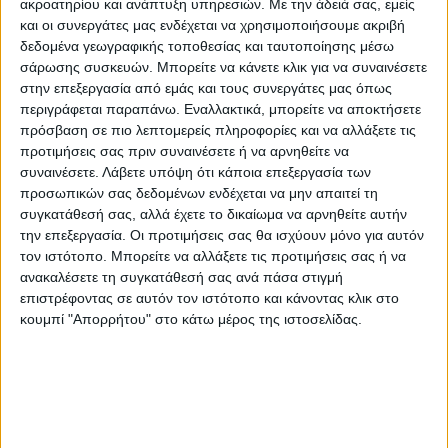
ακροατηρίου και ανάπτυξη υπηρεσιών.
Με την άδειά σας, εμείς
και οι συνεργάτες μας ενδέχεται να χρησιμοποιήσουμε ακριβή
δεδομένα γεωγραφικής τοποθεσίας και ταυτοποίησης μέσω
σάρωσης συσκευών. Μπορείτε να κάνετε κλικ για να συναινέσετε
στην επεξεργασία από εμάς και τους συνεργάτες μας όπως
περιγράφεται παραπάνω. Εναλλακτικά, μπορείτε να αποκτήσετε
πρόσβαση σε πιο λεπτομερείς πληροφορίες και να αλλάξετε τις
προτιμήσεις σας πριν συναινέσετε ή να αρνηθείτε να
συναινέσετε.
Λάβετε υπόψη ότι κάποια επεξεργασία των
Τα καταστήματα ακολουθώντας τις οδηγίες
προσωπικών σας δεδομένων ενδέχεται να μην απαιτεί τη
συγκατάθεσή σας, αλλά έχετε το δικαίωμα να αρνηθείτε αυτήν
της Πολιτείας έχουν μείνει κλειστά και
την επεξεργασία. Οι προτιμήσεις σας θα ισχύουν μόνο για αυτόν
λειτουργούν μόνο οι υπηρεσίες
delivery
–
τον ιστότοπο. Μπορείτε να αλλάξετε τις προτιμήσεις σας ή να
take
away
. Τα
delivery
έχουν πάρει «φωτιά»
ανακαλέσετε τη συγκατάθεσή σας ανά πάσα στιγμή
επιστρέφοντας σε αυτόν τον ιστότοπο και κάνοντας κλικ στο
με τους εργαζόμενους να σπεύδουν είτε
κουμπί "Απορρήτου" στο κάτω μέρος της ιστοσελίδας.
πεζοί είτε με δίκυκλα να ικανοποιήσουν τις
παραγγελίες των πελατών.