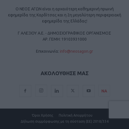
Ο ΝΕΟΣ ΑΓΩΝ είναι η αρχαιότερη καθημερινή πρωινή
εφημερίδα της Καρδίτσας και η 2η μεγαλύτερη περιφερειακή
εφημερίδα της Ελλάδας!
Γ ΑΛΕΞΙΟΥ Α.Ε. - ΔΗΜΟΣΙΟΓΡΑΦΙΚΟΣ ΟΡΓΑΝΙΣΜΟΣ
ΑΡ. ΓΕΜΗ: 19103931000
Επικοινωνία:
info@neosagon.gr
ΑΚΟΛΟΥΘΗΣΕ ΜΑΣ
ΝΑ
Όροι Χρήσης
Πολιτική Απορρήτου
Δήλωση συμμόρφωσης με τη σύσταση (ΕΕ) 2018/334