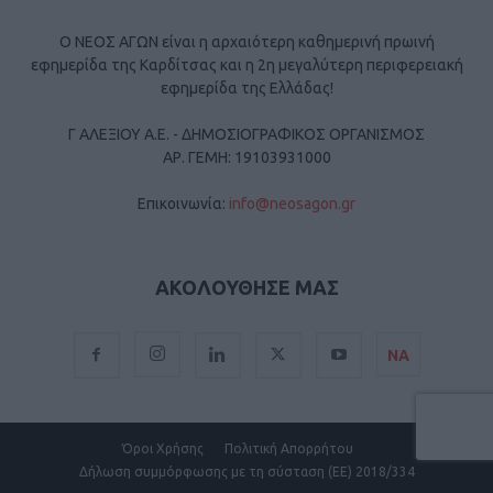
Ο ΝΕΟΣ ΑΓΩΝ είναι η αρχαιότερη καθημερινή πρωινή
εφημερίδα της Καρδίτσας και η 2η μεγαλύτερη περιφερειακή
εφημερίδα της Ελλάδας!
Γ ΑΛΕΞΙΟΥ Α.Ε. - ΔΗΜΟΣΙΟΓΡΑΦΙΚΟΣ ΟΡΓΑΝΙΣΜΟΣ
ΑΡ. ΓΕΜΗ: 19103931000
Επικοινωνία:
info@neosagon.gr
ΑΚΟΛΟΥΘΗΣΕ ΜΑΣ
ΝΑ
Όροι Χρήσης
Πολιτική Απορρήτου
Δήλωση συμμόρφωσης με τη σύσταση (ΕΕ) 2018/334