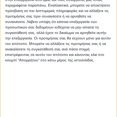
στηθεί στην κεντρική πλατεία,
περιγράφεται παραπάνω. Εναλλακτικά, μπορείτε να αποκτήσετε
προγραμματίζεται συναυλία με τη
πρόσβαση σε πιο λεπτομερείς πληροφορίες και να αλλάξετε τις
συμμετοχή δημοφιλούς καλλιτέχνη.
προτιμήσεις σας πριν συναινέσετε ή να αρνηθείτε να
συναινέσετε.
Λάβετε υπόψη ότι κάποια επεξεργασία των
προσωπικών σας δεδομένων ενδέχεται να μην απαιτεί τη
Τελευταίες Ειδήσεις Σήμερα
συγκατάθεσή σας, αλλά έχετε το δικαίωμα να αρνηθείτε αυτήν
την επεξεργασία. Οι προτιμήσεις σας θα ισχύουν μόνο για αυτόν
τον ιστότοπο. Μπορείτε να αλλάξετε τις προτιμήσεις σας ή να
ανακαλέσετε τη συγκατάθεσή σας ανά πάσα στιγμή
Ακολούθησε την εφημερίδα ΝΕΟΣ
επιστρέφοντας σε αυτόν τον ιστότοπο και κάνοντας κλικ στο
ΑΓΩΝ στο Google News!
κουμπί "Απορρήτου" στο κάτω μέρος της ιστοσελίδας.
Όλες οι εξελίξεις στην περιοχή της
Καρδίτσας και ευρύτερα της Θεσσαλίας
ΠΡΟΗΓΟΥΜΕΝΟ ΑΡΘΡΟ
ΕΠΟΜΕΝΟ ΑΡΘΡΟ
Στις 16 καλύτερες αθλήτριες
Αποζημιώσεις ύψους
του κόσμου η Βασιλική
1.813.719 ευρώ σε
Λυρίτση στο Σαντιάγκο της
κτηνοτρόφους της
Χιλής!
Θεσσαλίας