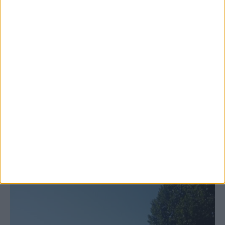
6 Αυγούστου 2026, 10:11 πμ
Ξεκινά η κατεδάφιση ετοιμόρροπων
κτιρίων σε Αγναντερό και Ριζοβούνι
ΚΑΡΔΙΤΣΑ