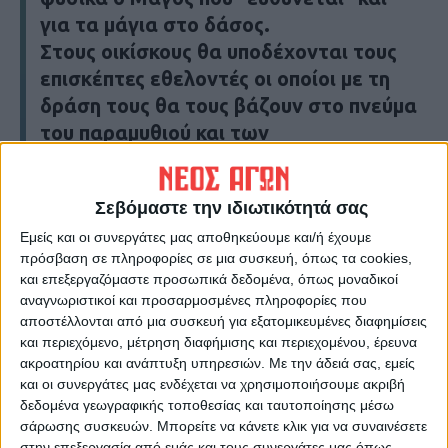
για τα μάγια στο δάσος.
Στους οικίσκους θα υποδέχονται τους
επισκέπτες εθελοντές οι οποίοι με τη
δράση τους θα τους βάζουν στο πνεύμα
του παραμυθιού και των
Χριστουγέννων.
Παράλληλα θα διεξαχθούν συναυλίες,
Σεβόμαστε την ιδιωτικότητά σας
θεατρικά και μουσικά δρώμενα ενώ
καθημερινά θα υπάρχουν
Εμείς και οι συνεργάτες μας αποθηκεύουμε και/ή έχουμε
πρόσβαση σε πληροφορίες σε μια συσκευή, όπως τα cookies,
δραστηριότητες για μικρούς και
και επεξεργαζόμαστε προσωπικά δεδομένα, όπως μοναδικοί
μεγάλους. Οι εορτασικές εκδηλώσεις
αναγνωριστικοί και προσαρμοσμένες πληροφορίες που
θα
αποστέλλονται από μια συσκευή για εξατομικευμένες διαφημίσεις
και περιεχόμενο, μέτρηση διαφήμισης και περιεχομένου, έρευνα
ξεκινήσουν στις 4 Δεκεμβρίου και θα
ακροατηρίου και ανάπτυξη υπηρεσιών.
Με την άδειά σας, εμείς
ολοκληρωθούν στις 6 Ιανουαρίου.
και οι συνεργάτες μας ενδέχεται να χρησιμοποιήσουμε ακριβή
Σημειώνεται ότι για την αφή του
δεδομένα γεωγραφικής τοποθεσίας και ταυτοποίησης μέσω
Χριστουγεννιάτικου δένδρου που θα
σάρωσης συσκευών. Μπορείτε να κάνετε κλικ για να συναινέσετε
στην επεξεργασία από εμάς και τους συνεργάτες μας όπως