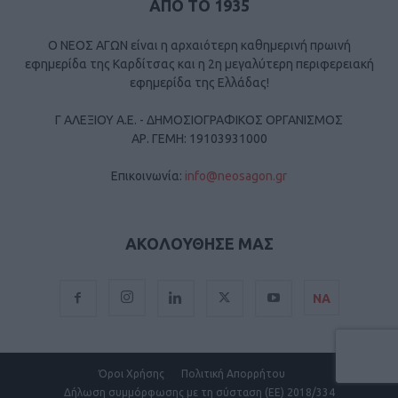
ΑΠΟ ΤΟ 1935
Ο ΝΕΟΣ ΑΓΩΝ είναι η αρχαιότερη καθημερινή πρωινή
εφημερίδα της Καρδίτσας και η 2η μεγαλύτερη περιφερειακή
εφημερίδα της Ελλάδας!
Γ ΑΛΕΞΙΟΥ Α.Ε. - ΔΗΜΟΣΙΟΓΡΑΦΙΚΟΣ ΟΡΓΑΝΙΣΜΟΣ
ΑΡ. ΓΕΜΗ: 19103931000
Επικοινωνία:
info@neosagon.gr
ΑΚΟΛΟΥΘΗΣΕ ΜΑΣ
ΝΑ
Όροι Χρήσης
Πολιτική Απορρήτου
Δήλωση συμμόρφωσης με τη σύσταση (ΕΕ) 2018/334