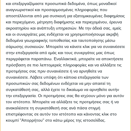
και επεξεργαζόμαστε προσωπικά δεδομένα, όπως μοναδικοί
ΠΑΡΟΜΟΙΑ ΑΡΘΡΑ
αναγνωριστικοί και προσαρμοσμένες πληροφορίες που
αποστέλλονται από μια συσκευή για εξατομικευμένες διαφημίσεις
και περιεχόμενο, μέτρηση διαφήμισης και περιεχομένου, έρευνα
ακροατηρίου και ανάπτυξη υπηρεσιών.
Με την άδειά σας, εμείς
και οι συνεργάτες μας ενδέχεται να χρησιμοποιήσουμε ακριβή
δεδομένα γεωγραφικής τοποθεσίας και ταυτοποίησης μέσω
σάρωσης συσκευών. Μπορείτε να κάνετε κλικ για να συναινέσετε
στην επεξεργασία από εμάς και τους συνεργάτες μας όπως
περιγράφεται παραπάνω. Εναλλακτικά, μπορείτε να αποκτήσετε
πρόσβαση σε πιο λεπτομερείς πληροφορίες και να αλλάξετε τις
προτιμήσεις σας πριν συναινέσετε ή να αρνηθείτε να
συναινέσετε.
Λάβετε υπόψη ότι κάποια επεξεργασία των
προσωπικών σας δεδομένων ενδέχεται να μην απαιτεί τη
VIDEO ΤΗΣ ΘΕΣΣΑΛΙΑΣ
συγκατάθεσή σας, αλλά έχετε το δικαίωμα να αρνηθείτε αυτήν
Ρήξη στις λαϊκές αγορές
την επεξεργασία. Οι προτιμήσεις σας θα ισχύουν μόνο για αυτόν
τον ιστότοπο. Μπορείτε να αλλάξετε τις προτιμήσεις σας ή να
ανακαλέσετε τη συγκατάθεσή σας ανά πάσα στιγμή
επιστρέφοντας σε αυτόν τον ιστότοπο και κάνοντας κλικ στο
κουμπί "Απορρήτου" στο κάτω μέρος της ιστοσελίδας.