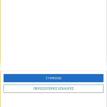
8 Αυγούστου 2026, 1:21 μμ
Υψηλός ο κίνδυνος πυρκαγιάς την Κυριακή
στο Ν. Καρδίτσας
ΣΥΜΦΩΝΩ
ΚΑΡΔΙΤΣΑ
ΠΕΡΙΣΣΟΤΕΡΕΣ ΕΠΙΛΟΓΕΣ