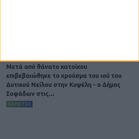
7 Αυγούστου 2026, 10:21 πμ
Μετά από θάνατο κατοίκου
επιβεβαιώθηκε το κρούσμα του ιού του
Δυτικού Νείλου στην Κυψέλη - ο Δήμος
Σοφάδων στις...
ΚΑΡΔΙΤΣΑ