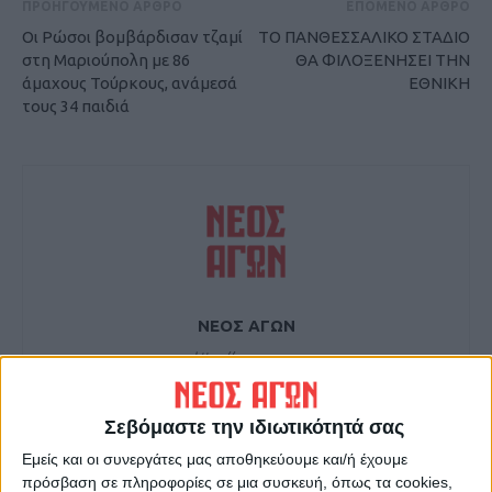
ΠΡΟΗΓΟΥΜΕΝΟ ΑΡΘΡΟ
ΕΠΟΜΕΝΟ ΑΡΘΡΟ
Οι Ρώσοι βομβάρδισαν τζαμί
ΤΟ ΠΑΝΘΕΣΣΑΛΙΚΟ ΣΤΑΔΙΟ
στη Μαριούπολη με 86
ΘΑ ΦΙΛΟΞΕΝΗΣΕΙ ΤΗΝ
άμαχους Τούρκους, ανάμεσά
ΕΘΝΙΚΗ
τους 34 παιδιά
ΝΕΟΣ ΑΓΩΝ
https://neosagon.gr
Η Αρχαιότερη Καθημερινή Πρωινή Εφημερίδα της Καρδίτσας
Σεβόμαστε την ιδιωτικότητά σας
Εμείς και οι συνεργάτες μας αποθηκεύουμε και/ή έχουμε
πρόσβαση σε πληροφορίες σε μια συσκευή, όπως τα cookies,