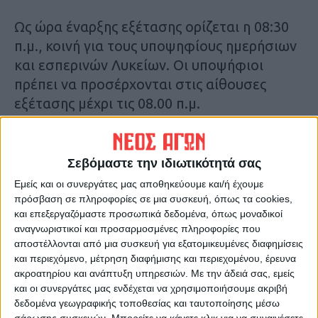
Ως ώρα έναρξης εξέτασης ορίζεται η 08:30
π.μ., κοινή για τους υποψηφίους ημερήσιων
και εσπερινών Λυκείων. Οι υποψήφιοι
πρέπει να προσέρχονται στις αίθουσες
εξέτασης μέχρι τις 08.00 π.μ.
Η διάρκεια εξέτασης κάθε μαθήματος είναι
τρεις (3) ώρες.
Σεβόμαστε την ιδιωτικότητά σας
Εμείς και οι συνεργάτες μας αποθηκεύουμε και/ή έχουμε
2. ΠΡΟΓΡΑΜΜΑ ΠΑΝΕΛΛΑΔΙΚΩΝ
πρόσβαση σε πληροφορίες σε μια συσκευή, όπως τα cookies,
και επεξεργαζόμαστε προσωπικά δεδομένα, όπως μοναδικοί
ΕΞΕΤΑΣΕΩΝ 2020 ΤΩΝ ΗΜΕΡΗΣΙΩΝ
αναγνωριστικοί και προσαρμοσμένες πληροφορίες που
ΚΑΙ ΕΣΠΕΡΙΝΩΝ ΓΕΛ ΜΕ ΤΟ ΠΑΛΑΙΟ
αποστέλλονται από μια συσκευή για εξατομικευμένες διαφημίσεις
και περιεχόμενο, μέτρηση διαφήμισης και περιεχομένου, έρευνα
ΣΥΣΤΗΜΑ
ακροατηρίου και ανάπτυξη υπηρεσιών.
Με την άδειά σας, εμείς
και οι συνεργάτες μας ενδέχεται να χρησιμοποιήσουμε ακριβή
δεδομένα γεωγραφικής τοποθεσίας και ταυτοποίησης μέσω
σάρωσης συσκευών. Μπορείτε να κάνετε κλικ για να συναινέσετε