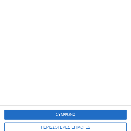
ΕΛΛΑΔΑ
ΑΑΔΕ: Έκτακτη οικονομική ενίσχυση για
αγορά λιπασμάτων
ΣΥΜΦΩΝΩ
ΠΕΡΙΣΣΟΤΕΡΕΣ ΕΠΙΛΟΓΕΣ