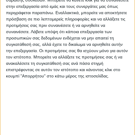
Ως ώρα έναρξης εξέτασης ορίζεται η 08:30
στην επεξεργασία από εμάς και τους συνεργάτες μας όπως
περιγράφεται παραπάνω. Εναλλακτικά, μπορείτε να αποκτήσετε
π.μ., κοινή για τους υποψηφίους ημερήσιων
πρόσβαση σε πιο λεπτομερείς πληροφορίες και να αλλάξετε τις
και εσπερινών Λυκείων. Οι υποψήφιοι
προτιμήσεις σας πριν συναινέσετε ή να αρνηθείτε να
πρέπει να προσέρχονται στις αίθουσες
συναινέσετε.
Λάβετε υπόψη ότι κάποια επεξεργασία των
προσωπικών σας δεδομένων ενδέχεται να μην απαιτεί τη
εξέτασης μέχρι τις 08.00 π.μ.
συγκατάθεσή σας, αλλά έχετε το δικαίωμα να αρνηθείτε αυτήν
την επεξεργασία. Οι προτιμήσεις σας θα ισχύουν μόνο για αυτόν
Η διάρκεια εξέτασης κάθε μαθήματος είναι
τον ιστότοπο. Μπορείτε να αλλάξετε τις προτιμήσεις σας ή να
τρεις (3) ώρες.
ανακαλέσετε τη συγκατάθεσή σας ανά πάσα στιγμή
επιστρέφοντας σε αυτόν τον ιστότοπο και κάνοντας κλικ στο
κουμπί "Απορρήτου" στο κάτω μέρος της ιστοσελίδας.
Τελευταίες Ειδήσεις Σήμερα
Ακολούθησε την εφημερίδα ΝΕΟΣ
ΑΓΩΝ στο Google News!
Όλες οι εξελίξεις στην περιοχή της
Καρδίτσας και ευρύτερα της Θεσσαλίας