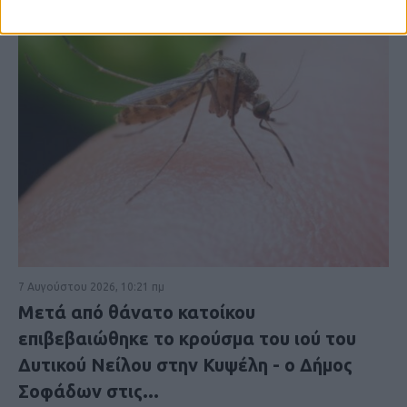
7 Αυγούστου 2026, 10:21 πμ
Μετά από θάνατο κατοίκου
επιβεβαιώθηκε το κρούσμα του ιού του
Δυτικού Νείλου στην Κυψέλη - ο Δήμος
Σοφάδων στις...