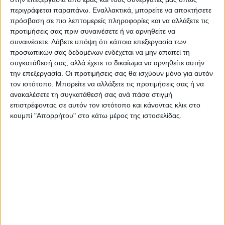
περιγράφεται παραπάνω. Εναλλακτικά, μπορείτε να αποκτήσετε
πρόσβαση σε πιο λεπτομερείς πληροφορίες και να αλλάξετε τις
προτιμήσεις σας πριν συναινέσετε ή να αρνηθείτε να
συναινέσετε.
Λάβετε υπόψη ότι κάποια επεξεργασία των
Τελευταίες Ειδήσεις Σήμερα
προσωπικών σας δεδομένων ενδέχεται να μην απαιτεί τη
συγκατάθεσή σας, αλλά έχετε το δικαίωμα να αρνηθείτε αυτήν
την επεξεργασία. Οι προτιμήσεις σας θα ισχύουν μόνο για αυτόν
Ακολούθησε την εφημερίδα ΝΕΟΣ
τον ιστότοπο. Μπορείτε να αλλάξετε τις προτιμήσεις σας ή να
ανακαλέσετε τη συγκατάθεσή σας ανά πάσα στιγμή
ΑΓΩΝ στο Google News!
επιστρέφοντας σε αυτόν τον ιστότοπο και κάνοντας κλικ στο
Όλες οι εξελίξεις στην περιοχή της
κουμπί "Απορρήτου" στο κάτω μέρος της ιστοσελίδας.
Καρδίτσας και ευρύτερα της Θεσσαλίας
ΠΡΟΗΓΟΥΜΕΝΟ ΑΡΘΡΟ
ΕΠΟΜΕΝΟ ΑΡΘΡΟ
Τα είδαμε όλα...
Διασπορά και θεωρίες…