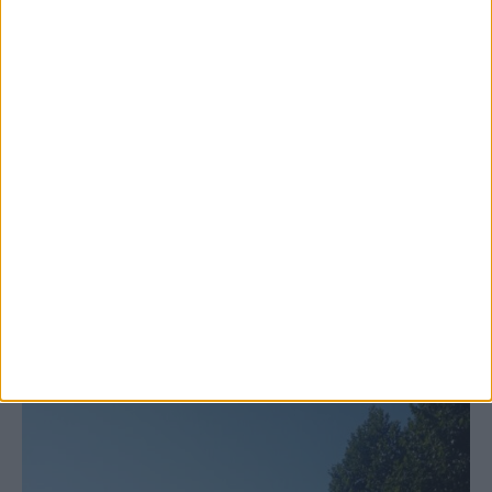
6 Αυγούστου 2026, 10:11 πμ
Ξεκινά η κατεδάφιση ετοιμόρροπων
κτιρίων σε Αγναντερό και Ριζοβούνι
ΚΑΡΔΙΤΣΑ