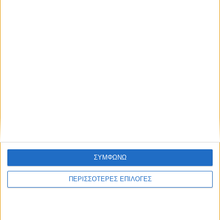
ΣΥΜΦΩΝΩ
ΚΑΡΔΙΤΣΑ
ΠΕΡΙΣΣΟΤΕΡΕΣ ΕΠΙΛΟΓΕΣ
Ξεκινά η κατεδάφιση ετοιμόρροπων
κτιρίων σε Αγναντερό και Ριζοβούνι