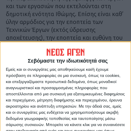
και των εργασιών που εκτελούνται στη
δημοτική ενότητα Ιθώμης. Επίσης είναι καθ’
ύλην αρμόδιος για την εποπτεία των
Τεχνικών Έργων (εκτός ύδρευσης
αποχέτευσης), την εποπτεία και ευθύνη του
Πολεοδομικού Σχεδιασμού, την
αντιμετώπιση του κυκλοφοριακού
προβλήματος και των προβλημάτων
Σεβόμαστε την ιδιωτικότητά σας
στάθμευσης. Οι αρμοδιότητες του
Εμείς και οι συνεργάτες μας αποθηκεύουμε και/ή έχουμε
πρόσβαση σε πληροφορίες σε μια συσκευή, όπως τα cookies,
Αντιδημάρχου κ. Ιωάννη Κουτσογιάννη
και επεξεργαζόμαστε προσωπικά δεδομένα, όπως μοναδικοί
αφορούν την εποπτεία και ευθύνη της
αναγνωριστικοί και προσαρμοσμένες πληροφορίες που
Καθαριότητας, του Περιβάλλοντος.
αποστέλλονται από μια συσκευή για εξατομικευμένες διαφημίσεις
και περιεχόμενο, μέτρηση διαφήμισης και περιεχομένου, έρευνα
ακροατηρίου και ανάπτυξη υπηρεσιών.
Με την άδειά σας, εμείς
και οι συνεργάτες μας ενδέχεται να χρησιμοποιήσουμε ακριβή
δεδομένα γεωγραφικής τοποθεσίας και ταυτοποίησης μέσω
σάρωσης συσκευών. Μπορείτε να κάνετε κλικ για να συναινέσετε
στην επεξεργασία από εμάς και τους συνεργάτες μας όπως