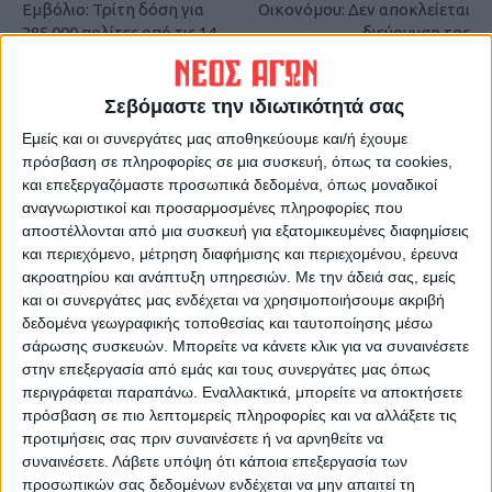
Εμβόλιο: Τρίτη δόση για
Οικονόμου: Δεν αποκλείεται
285.000 πολίτες από τις 14
διεύρυνση της
Σεπτεμβρίου
υποχρεωτικότητας των
εμβολιασμών στους
εκπαιδευτικούς
Σεβόμαστε την ιδιωτικότητά σας
Εμείς και οι συνεργάτες μας αποθηκεύουμε και/ή έχουμε
πρόσβαση σε πληροφορίες σε μια συσκευή, όπως τα cookies,
και επεξεργαζόμαστε προσωπικά δεδομένα, όπως μοναδικοί
αναγνωριστικοί και προσαρμοσμένες πληροφορίες που
αποστέλλονται από μια συσκευή για εξατομικευμένες διαφημίσεις
και περιεχόμενο, μέτρηση διαφήμισης και περιεχομένου, έρευνα
ακροατηρίου και ανάπτυξη υπηρεσιών.
Με την άδειά σας, εμείς
και οι συνεργάτες μας ενδέχεται να χρησιμοποιήσουμε ακριβή
Θεοδόσης Κατσάρας
δεδομένα γεωγραφικής τοποθεσίας και ταυτοποίησης μέσω
σάρωσης συσκευών. Μπορείτε να κάνετε κλικ για να συναινέσετε
https://neosagon.gr
στην επεξεργασία από εμάς και τους συνεργάτες μας όπως
περιγράφεται παραπάνω. Εναλλακτικά, μπορείτε να αποκτήσετε
πρόσβαση σε πιο λεπτομερείς πληροφορίες και να αλλάξετε τις
προτιμήσεις σας πριν συναινέσετε ή να αρνηθείτε να
συναινέσετε.
Λάβετε υπόψη ότι κάποια επεξεργασία των
προσωπικών σας δεδομένων ενδέχεται να μην απαιτεί τη