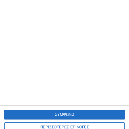
Μετά από θάνατο κατοίκου
επιβεβαιώθηκε το κρούσμα του ιού του
Δυτικού Νείλου στην Κυψέλη - ο Δήμος
Σοφάδων στις επηρεαζόμενες περιοχές
ΘΕΣΣΑΛΙΑ FM
ΑΚΟΥΣΤΕ ΖΩΝΤΑΝΑ
ΣΥΜΦΩΝΩ
ΠΕΡΙΣΣΟΤΕΡΕΣ ΕΠΙΛΟΓΕΣ