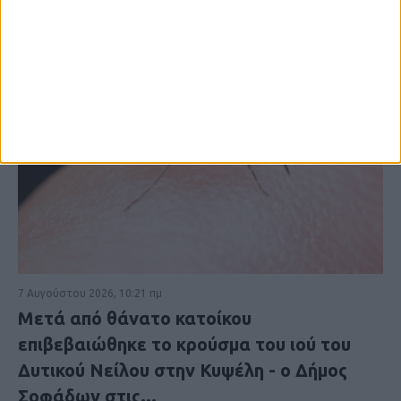
7 Αυγούστου 2026, 10:21 πμ
Μετά από θάνατο κατοίκου
επιβεβαιώθηκε το κρούσμα του ιού του
Δυτικού Νείλου στην Κυψέλη - ο Δήμος
Σοφάδων στις...