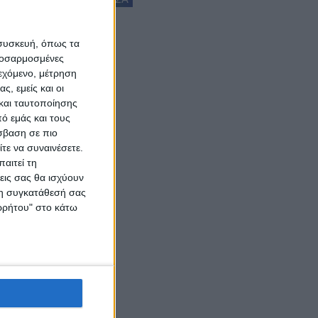
 συσκευή, όπως τα
προσαρμοσμένες
ιεχόμενο, μέτρηση
ς, εμείς και οι
και ταυτοποίησης
ό εμάς και τους
σβαση σε πιο
τε να συναινέσετε.
αιτεί τη
εις σας θα ισχύουν
 τη συγκατάθεσή σας
ορρήτου" στο κάτω