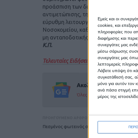
προάσπιση των δικαιωμάτων των μελώ
αντιμετώπισης, τη συστηματική ιατρ
Εμείς και οι συνεργ
εύρυθμη λειτουργία της Μονάδας Με
cookies, και επεξε
Νοσοκομείου, καθώς και την προώθησ
πληροφορίες που απο
μη ανταποδοτικής αιμοδοσίας.
διαφήμισης και περι
Κ.Π.
συνεργάτες μας ενδέ
μέσω σάρωσης συσκευ
συνεργάτες μας όπω
Τελευταίες Ειδήσεις Σήμερα
λεπτομερείς πληροφορ
Λάβετε υπόψη ότι κά
συγκατάθεσή σας, αλ
μόνο για αυτόν τον 
Ακολούθησε την εφημε
ανά πάσα στιγμή επι
Όλες οι εξελίξεις στην περι
μέρος της ιστοσελίδα
ΠΡΟΗΓΟΥΜΕΝΟ ΑΡΘΡΟ
Πεσμένος φωτεινός σηματοδότης
ΠΕΡΙ