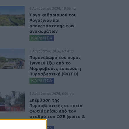
6 Αυγούστου 2026, 10:06 πμ
Έργο καθαρισμού του
Ρογόζινου και
αποκατάστασης των
αναχωμάτων
ΚΑΡΔΙΤΣΑ
5 Αυγούστου 2026, 6:14 μμ
Παρανάλωμα του πυρός
έγινε ΙΧ έξω από το
Μορφοβούνι, έσπευσε η
Πυροσβεστική (ΦΩΤΟ)
ΚΑΡΔΙΤΣΑ
5 Αυγούστου 2026, 6:01 μμ
Επέμβαση της
Πυροσβεστικής σε εστία
φωτιάς πίσω από τον
σταθμό του ΟΣΕ (φωτο &
βιντεο)
ΚΑΡΔΙΤΣΑ