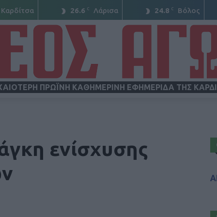
C
C
Καρδίτσα
26.6
Λάρισα
24.8
Βόλος
ΧΑΙΟΤΕΡΗ ΠΡΩΪΝΗ ΚΑΘΗΜΕΡΙΝΗ ΕΦΗΜΕΡΙΔΑ ΤΗΣ ΚΑΡΔ
ΝΕΟΣ
άγκη ενίσχυσης
ων
Α
ΑΓΩΝ