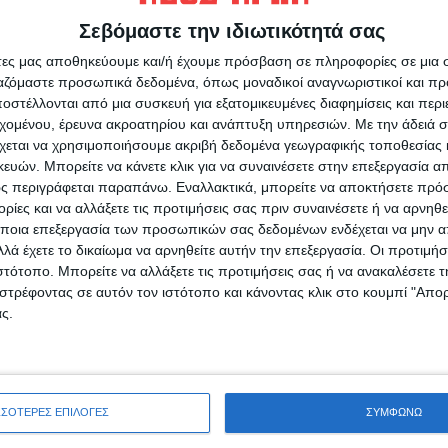
ν, τη συνεχή εξέλιξη της θεραπευτικής
Σεβόμαστε την ιδιωτικότητά σας
ική παρακολούθηση, την οργάνωση και την
άτες μας αποθηκεύουμε και/ή έχουμε πρόσβαση σε πληροφορίες σε μια
σογειακής και Δρεπανοκυτταρικής Νόσου του
ργαζόμαστε προσωπικά δεδομένα, όπως μοναδικοί αναγνωριστικοί και 
η του θεσμού της εθελοντικής, ανώνυμης και
στέλλονται από μια συσκευή για εξατομικευμένες διαφημίσεις και περ
εχομένου, έρευνα ακροατηρίου και ανάπτυξη υπηρεσιών.
Με την άδειά σα
χεται να χρησιμοποιήσουμε ακριβή δεδομένα γεωγραφικής τοποθεσίας 
ών. Μπορείτε να κάνετε κλικ για να συναινέσετε στην επεξεργασία απ
ς περιγράφεται παραπάνω. Εναλλακτικά, μπορείτε να αποκτήσετε πρό
ίες και να αλλάξετε τις προτιμήσεις σας πριν συναινέσετε ή να αρνηθεί
ποια επεξεργασία των προσωπικών σας δεδομένων ενδέχεται να μην απ
λά έχετε το δικαίωμα να αρνηθείτε αυτήν την επεξεργασία. Οι προτιμήσ
ιστότοπο. Μπορείτε να αλλάξετε τις προτιμήσεις σας ή να ανακαλέσετε
ρίδα ΝΕΟΣ ΑΓΩΝ στο Google News!
στρέφοντας σε αυτόν τον ιστότοπο και κάνοντας κλικ στο κουμπί "Απ
οχή της Καρδίτσας και ευρύτερα της Θεσσαλίας
ς.
ΕΠΟΜΕΝΟ ΑΡΘΡΟ
Σε μουσικό τόνο
ΣΣΟΤΕΡΕΣ ΕΠΙΛΟΓΕΣ
ΣΥΜΦΩΝΩ