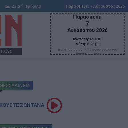
C
25.5
Τρίκαλα
Παρασκευή, 7 Αύγουστος 2026
Παρασκευή
7
Αυγούστου 2026
Ανατολή:
6:33 πμ
Δύση:
8:28 μμ
Δομετίου οσίου, Νικάνορος οσίου του
ΙΤΣΑΣ
θαυματουργού
ΘΕΣΣΑΛΙΑ FM
ΚΟΥΣΤΕ ΖΩΝΤΑΝΑ