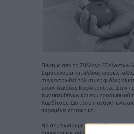
Πάντως από το Σύλλογο Εθελοντών Α
Στρατονομία και άλλους φορείς, αλλά
συγκεντρωθεί πολύτιμες φιάλες αίμα
έχουν δεκάδες Καρδιτσιώτες. Στην π
των υπευθύνων και του προσωπικού 
Καρδίτσας. Ωστόσο η ανάγκη ενίσχυ
παραμένει επιτακτική.
Να σημειώσουμε ότι ο Σύλλογος Πα
συμπληρώνει φέτος 40 χρόνια δράσης