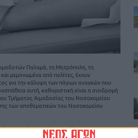
ιμοδοτών Παλαμά, τη Μητρόπολη, τη
 και μεμονωμένα από πολίτες, έχουν
τος για την κάλυψη των πάγιων αναγκών που
ροσπάθεια αυτή, καθοριστική είναι η συνδρομή
του Τμήματος Αιμοδοσίας του Νοσοκομείου
σης των αποθεματικών του Νοσοκομείου
σχόντων Θαλασσαιμίας Καρδίτσας
, έχοντας διεκδικήσει μέτρα με στόχο την