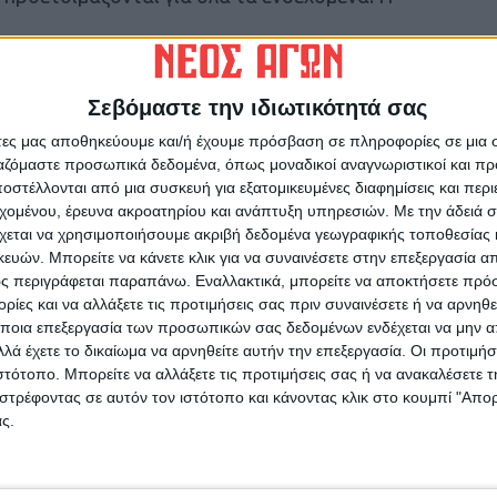
Σεβόμαστε την ιδιωτικότητά σας
 προπόνησης από την προηγούμενη εβδομάδα,
ό τη Γενική Γραμματεία Αθλητισμού. Εχει
άτες μας αποθηκεύουμε και/ή έχουμε πρόσβαση σε πληροφορίες σε μια
ς του Μιχάλη Ζιώγα στην τεχνική ηγεσία και
ργαζόμαστε προσωπικά δεδομένα, όπως μοναδικοί αναγνωριστικοί και 
στέλλονται από μια συσκευή για εξατομικευμένες διαφημίσεις και περ
 διάστημα στο “Γιώργος Μπαζής” ο γυμναστής
εχομένου, έρευνα ακροατηρίου και ανάπτυξη υπηρεσιών.
Με την άδειά σα
νωστόν, ανοιχτή επαφή με τον Περικλή
χεται να χρησιμοποιήσουμε ακριβή δεδομένα γεωγραφικής τοποθεσίας 
ώτη προσέγγιση και συμφωνία για συνεργασία η
ών. Μπορείτε να κάνετε κλικ για να συναινέσετε στην επεξεργασία απ
 της πράξης, δηλαδή με το ν’ αναλάβει ο
ς περιγράφεται παραπάνω. Εναλλακτικά, μπορείτε να αποκτήσετε πρό
α. Το κατά πόσο αυτό θα συμβεί τις επόμενες
ίες και να αλλάξετε τις προτιμήσεις σας πριν συναινέσετε ή να αρνηθεί
ποια επεξεργασία των προσωπικών σας δεδομένων ενδέχεται να μην απ
θλήματος, είναι κάτι που θα το δούμε.
λά έχετε το δικαίωμα να αρνηθείτε αυτήν την επεξεργασία. Οι προτιμήσ
ιστότοπο. Μπορείτε να αλλάξετε τις προτιμήσεις σας ή να ανακαλέσετε
στρέφοντας σε αυτόν τον ιστότοπο και κάνοντας κλικ στο κουμπί "Απ
ς.
ρίδα ΝΕΟΣ ΑΓΩΝ στο Google News!