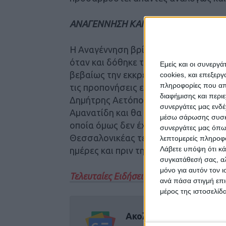
ΑΝΑΓΕΝΝΗΣΗ ΚΑΙ Ο ΠΡΟΠΟΝΗΤΗΣ
Η Αναγέννηση βρίσκεται σε ρυθμούς
όταν και δόθηκε το “πράσινο φως” απ
Εμείς και οι συνεργ
βεβαίως την εκκρεμότητα της διαδοχή
cookies, και επεξε
πληροφορίες που απο
τις προπονήσεις επιμελείται αυτό το
διαφήμισης και περι
Δημήτρης Αετόπουλος. Υπάρχει, ως γ
συνεργάτες μας ενδέ
Αμανατίδη και θα λεγε κανεις μια πρ
μέσω σάρωσης συσκευ
οποία όμως δεν έχει πιστοποιηθεί επί
συνεργάτες μας όπω
Θεσσαλονικέας τεχνικός τα ηνία άμεσ
λεπτομερείς πληροφορ
Λάβετε υπόψη ότι κά
ημέρες και πριν την έναρξη του πρωτα
συγκατάθεσή σας, αλ
μόνο για αυτόν τον 
Τελευταίες Ειδήσεις Σήμερα
ανά πάσα στιγμή επι
μέρος της ιστοσελίδα
Ακολούθησε την εφημε