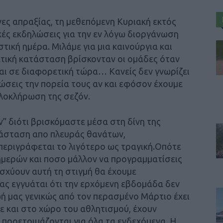
ες απραξίας, τη μεθεπόμενη Κυριακή εκτός
ές εκδηλώσεις για την εν λόγω διοργάνωση
τική ημέρα. Μιλάμε για μια καινούργια και
τική κατάσταση βρίσκονταν οι ομάδες όταν
αι σε διαφορετική τώρα… Κανείς δεν γνωρίζει
τώσεις την πορεία τους αν και εφόσον έχουμε
ολοκλήρωση της σεζόν.
ν” διότι βρισκόμαστε μέσα στη δίνη της
τάσταση απο πλευράς θανάτων,
εριγράφεται το λιγότερο ως τραγική.Οπότε
 ξημερών και ποσο μάλλον να προγραμματίσεις
ισχύουν αυτή τη στιγμή θα έχουμε
μας εγγυάται ότι την ερχόμενη εβδομάδα δεν
ωή μας γενικώς από τον περασμένο Μάρτιο έχει
ε και στο χώρο του αθλητισμού, έχουν
προετοιμάζονται για όλα τα ενδεχόμενα. Η