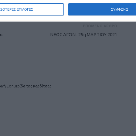
οχή της Καρδίτσας και ευρύτερα της Θεσσαλίας
ΣΣΟΤΕΡΕΣ ΕΠΙΛΟΓΕΣ
ΣΥΜΦΩΝΩ
ΕΠΟΜΕΝΟ ΑΡΘΡΟ
ια
ΝΕΟΣ ΑΓΩΝ : 25η ΜΑΡΤΙΟΥ 2021
ινή Εφημερίδα της Καρδίτσας