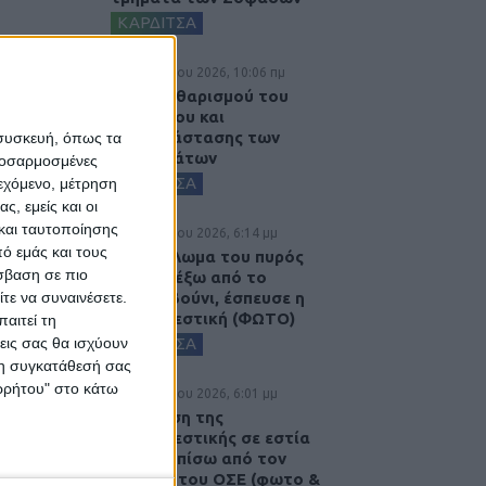
ΚΑΡΔΙΤΣΑ
6 Αυγούστου 2026, 10:06 πμ
Έργο καθαρισμού του
Ρογόζινου και
αποκατάστασης των
 συσκευή, όπως τα
αναχωμάτων
προσαρμοσμένες
ΚΑΡΔΙΤΣΑ
ιεχόμενο, μέτρηση
ς, εμείς και οι
και ταυτοποίησης
5 Αυγούστου 2026, 6:14 μμ
ό εμάς και τους
Παρανάλωμα του πυρός
σβαση σε πιο
έγινε ΙΧ έξω από το
Μορφοβούνι, έσπευσε η
τε να συναινέσετε.
Πυροσβεστική (ΦΩΤΟ)
αιτεί τη
ΚΑΡΔΙΤΣΑ
εις σας θα ισχύουν
 τη συγκατάθεσή σας
ορρήτου" στο κάτω
5 Αυγούστου 2026, 6:01 μμ
Επέμβαση της
Πυροσβεστικής σε εστία
φωτιάς πίσω από τον
σταθμό του ΟΣΕ (φωτο &