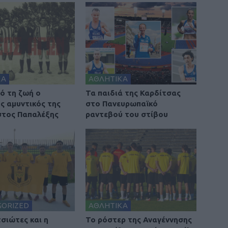
ΚΑ
ΑΘΛΗΤΙΚΑ
ό τη ζωή ο
Τα παιδιά της Καρδίτσας
ς αμυντικός της
στο Πανευρωπαϊκό
τος Παπαλέξης
ραντεβού του στίβου
GORIZED
ΑΘΛΗΤΙΚΑ
τσιώτες και η
To ρόστερ της Αναγέννησης