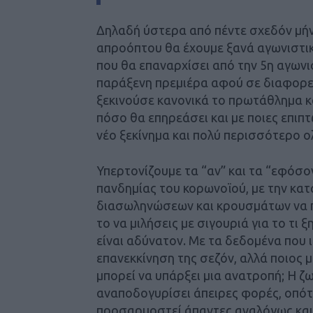
Δηλαδή ύστερα από πέντε σχεδόν μήν
απροόπτου θα έχουμε ξανά αγωνιστικ
που θα επαναρχίσει από την 5η αγωνισ
παράξενη πρεμιέρα αφού σε διαφορε
ξεκινούσε κανονικά το πρωτάθλημα κ
πόσο θα επηρεάσει και με ποιες επιπ
νέο ξεκίνημα και πολύ περισσότερο 
Υπερτονίζουμε τα “αν” και τα “εφόσο
πανδημίας του κορωνοϊού, με την κα
διασωληνώσεων και κρουσμάτων να π
το να μιλήσεις με σιγουριά για το τι
είναι αδύνατον. Με τα δεδομένα που 
επανεκκίνηση της σεζόν, αλλά ποιος 
μπορεί να υπάρξει μια ανατροπή; Η ζ
αναποδογυρίσει άπειρες φορές, οπότ
προσαρμοστεί άπαντες αναλόγως και 