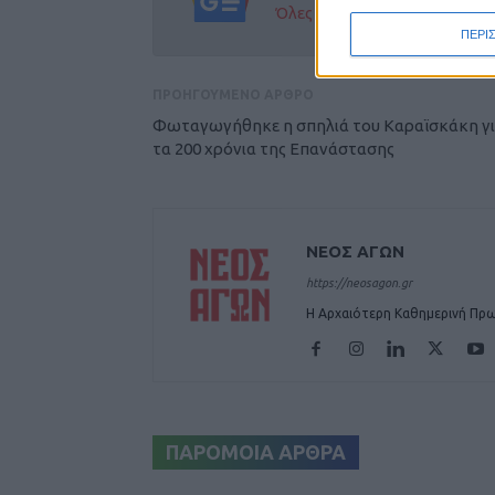
Όλες οι εξελίξεις στην περι
ΠΕΡΙ
ΠΡΟΗΓΟΥΜΕΝΟ ΑΡΘΡΟ
Φωταγωγήθηκε η σπηλιά του Καραϊσκάκη γ
τα 200 χρόνια της Επανάστασης
ΝΕΟΣ ΑΓΩΝ
https://neosagon.gr
Η Αρχαιότερη Καθημερινή Πρω
ΠΑΡΟΜΟΙΑ ΑΡΘΡΑ